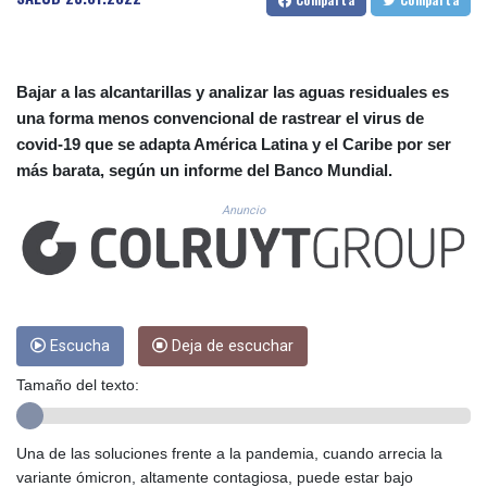
CUC 1.156136
CUP 30.637594
CVE 110.26363
CZK 24.258158
Bajar a las alcantarillas y analizar las aguas residuales es
DJF 205.267449
una forma menos convencional de rastrear el virus de
DKK 7.477932
covid-19 que se adapta América Latina y el Caribe por ser
DOP 67.289164
más barata, según un informe del Banco Mundial.
DZD 152.967099
EGP 57.293288
Anuncio
ERN 17.342035
ETB 186.049588
FJD 2.553384
FKP 0.8566
GBP 0.856968
GEL 3.017966
Escucha
Deja de escuchar
GGP 0.8566
Tamaño del texto:
GHS 13.526832
GIP 0.8566
GMD 84.980421
Una de las soluciones frente a la pandemia, cuando arrecia la
GNF 10123.874202
variante ómicron, altamente contagiosa, puede estar bajo
GTQ 8.794891