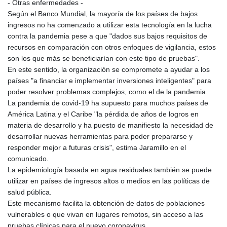
- Otras enfermedades -
KHR 4681.941823
Según el Banco Mundial, la mayoría de los países de bajos
KMF 492.514185
ingresos no ha comenzado a utilizar esta tecnología en la lucha
KRW 1627.712241
contra la pandemia pese a que "dados sus bajos requisitos de
KWD 0.356853
recursos en comparación con otros enfoques de vigilancia, estos
KYD 0.960588
son los que más se beneficiarían con este tipo de pruebas".
KZT 540.233287
En este sentido, la organización se compromete a ayudar a los
LAK 26025.676609
países "a financiar e implementar inversiones inteligentes" para
LBP
poder resolver problemas complejos, como el de la pandemia.
103223.017367
La pandemia de covid-19 ha supuesto para muchos países de
LKR 386.635196
América Latina y el Caribe "la pérdida de años de logros en
LRD 208.057415
materia de desarrollo y ha puesto de manifiesto la necesidad de
LSL 18.726567
desarrollar nuevas herramientas para poder prepararse y
LTL 3.413768
responder mejor a futuras crisis", estima Jaramillo en el
LVL 0.699335
comunicado.
LYD 7.331909
La epidemiología basada en agua residuales también se puede
MAD 10.743067
utilizar en países de ingresos altos o medios en las políticas de
MDL 20.044751
salud pública.
MGA 4918.938878
Este mecanismo facilita la obtención de datos de poblaciones
MKD 61.524236
vulnerables o que vivan en lugares remotos, sin acceso a las
MMK 2427.596601
pruebas clínicas para el nuevo coronavirus.