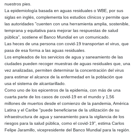
nuestros pies.
GYD 241.157003
La epidemiología basada en aguas residuales o WBE, por sus
HKD 9.067746
siglas en inglés, complementa los estudios clínicos y permite que
HNL 30.895616
las autoridades "cuenten con una herramienta amplia, sostenible,
HRK 7.536622
temprana y equitativa para mejorar las respuestas de salud
HTG 150.718127
pública", sostiene el Banco Mundial en un comunicado.
HUF 363.096405
Las heces de una persona con covid-19 transportan el virus, que
IDR 20580.370421
pasa de esa forma a las aguas residuales.
ILS 3.468234
Los empleados de los servicios de agua y saneamiento de las
IMP 0.8566
ciudades pueden recoger muestras de aguas residuales que, una
INR 110.076256
vez analizadas, permiten determinar la concentración del virus
IQD 1509.981237
para estimar el alcance de la enfermedad en la población que
IRR
usa el sistema de alcantarillado.
1590322.371805
Como uno de los epicentros de la epidemia, con más de una
ISK 142.598215
cuarta parte de los casos de covid-19 en el mundo y 1,56
JEP 0.8566
millones de muertos desde el comienzo de la pandemia, América
JMD 183.057725
Latina y el Caribe "puede beneficiarse de la utilización de su
JOD 0.819746
infraestructura de agua y saneamiento para la vigilancia de los
JPY 182.445186
riesgos para la salud pública, como el covid-19", estima Carlos
KES 149.158147
Felipe Jaramillo, vicepresidente del Banco Mundial para la región.
KGS 101.104505