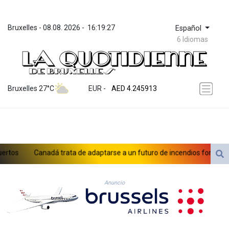
Bruxelles
 - 
08.08. 2026
 - 
16:19:27
Español
6 Idiomas
ZWL 372.275202
AED 4.245913
Bruxelles 27°C
EUR
 - 
AED 4.245913
AFN 76.887634
ALL 93.218842
AMD 422.094755
AOA 1060.176801
ARS 1724.882567
os
Canadá trata de adaptarse a un futuro de incendios forestales
AUD 1.638747
AWG 2.082489
AZN 1.97002
Anuncio
BAM 1.955776
BBD 2.321671
BDT 142.688227
BHD 0.434695