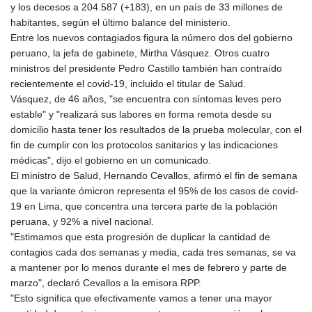
y los decesos a 204.587 (+183), en un país de 33 millones de
GYD 241.157003
habitantes, según el último balance del ministerio.
HKD 9.067746
Entre los nuevos contagiados figura la número dos del gobierno
HNL 30.895616
peruano, la jefa de gabinete, Mirtha Vásquez. Otros cuatro
HRK 7.536622
ministros del presidente Pedro Castillo también han contraído
HTG 150.718127
recientemente el covid-19, incluido el titular de Salud.
HUF 363.096405
Vásquez, de 46 años, "se encuentra con síntomas leves pero
IDR 20580.370421
estable" y "realizará sus labores en forma remota desde su
ILS 3.468234
domicilio hasta tener los resultados de la prueba molecular, con el
IMP 0.857252
fin de cumplir con los protocolos sanitarios y las indicaciones
INR 110.076256
médicas", dijo el gobierno en un comunicado.
IQD 1509.981237
El ministro de Salud, Hernando Cevallos, afirmó el fin de semana
IRR
que la variante ómicron representa el 95% de los casos de covid-
1590322.371805
19 en Lima, que concentra una tercera parte de la población
ISK 142.598215
peruana, y 92% a nivel nacional.
JEP 0.857252
"Estimamos que esta progresión de duplicar la cantidad de
JMD 183.057725
contagios cada dos semanas y media, cada tres semanas, se va
JOD 0.819746
a mantener por lo menos durante el mes de febrero y parte de
JPY 182.445186
marzo", declaró Cevallos a la emisora RPP.
KES 149.158147
"Esto significa que efectivamente vamos a tener una mayor
KGS 101.104505