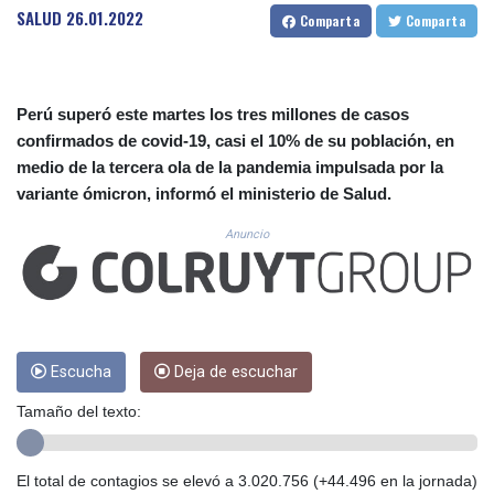
CUC 1.156136
SALUD
26.01.2022
Comparta
Comparta
CUP 30.637594
CVE 110.26363
CZK 24.258158
DJF 205.267449
Perú superó este martes los tres millones de casos
DKK 7.477932
confirmados de covid-19, casi el 10% de su población, en
DOP 67.289164
medio de la tercera ola de la pandemia impulsada por la
DZD 152.967099
variante ómicron, informó el ministerio de Salud.
EGP 57.380687
ERN 17.342035
Anuncio
ETB 186.049588
FJD 2.553384
FKP 0.857252
GBP 0.858527
GEL 3.017966
GGP 0.857252
Escucha
Deja de escuchar
GHS 13.526832
Tamaño del texto:
GIP 0.857252
GMD 84.980421
GNF 10123.874202
El total de contagios se elevó a 3.020.756 (+44.496 en la jornada)
GTQ 8.794891