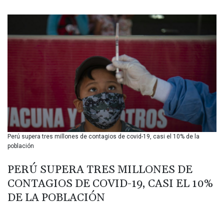
BIF 3451.157116
BMD 1.156136
BND 1.477082
BOB 13.69983
BRL 5.876989
BSD 1.152686
BTN 109.688637
BWP 15.558807
BYN 3.432357
BYR 22660.258427
BZD 2.318271
CAD 1.61333
Perú supera tres millones de contagios de covid-19, casi el 10% de la
CDF 2615.761404
población
CHF 0.93588
CLF 0.026829
PERÚ SUPERA TRES MILLONES DE
CLP 1055.916879
CONTAGIOS DE COVID-19, CASI EL 10%
CNY 7.801146
CNH 7.796152
DE LA POBLACIÓN
COP 3633.55485
CRC 523.993489