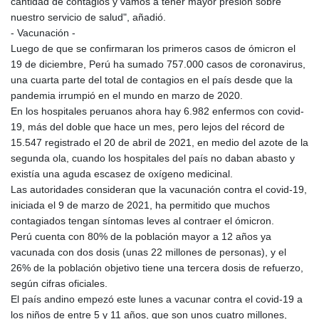
cantidad de contagios y vamos a tener mayor presión sobre
KHR 4681.941823
nuestro servicio de salud", añadió.
KMF 492.514185
- Vacunación -
KRW 1627.677557
Luego de que se confirmaran los primeros casos de ómicron el
KWD 0.356853
19 de diciembre, Perú ha sumado 757.000 casos de coronavirus,
KYD 0.960588
una cuarta parte del total de contagios en el país desde que la
KZT 540.233287
pandemia irrumpió en el mundo en marzo de 2020.
LAK 26025.676609
En los hospitales peruanos ahora hay 6.982 enfermos con covid-
LBP
19, más del doble que hace un mes, pero lejos del récord de
103223.017367
15.547 registrado el 20 de abril de 2021, en medio del azote de la
LKR 386.635196
segunda ola, cuando los hospitales del país no daban abasto y
LRD 208.057415
existía una aguda escasez de oxígeno medicinal.
LSL 18.726567
Las autoridades consideran que la vacunación contra el covid-19,
LTL 3.413768
iniciada el 9 de marzo de 2021, ha permitido que muchos
LVL 0.699335
contagiados tengan síntomas leves al contraer el ómicron.
LYD 7.331909
Perú cuenta con 80% de la población mayor a 12 años ya
MAD 10.743067
vacunada con dos dosis (unas 22 millones de personas), y el
MDL 20.044751
26% de la población objetivo tiene una tercera dosis de refuerzo,
MGA 4918.938878
según cifras oficiales.
MKD 61.524236
El país andino empezó este lunes a vacunar contra el covid-19 a
MMK 2427.363841
los niños de entre 5 y 11 años, que son unos cuatro millones,