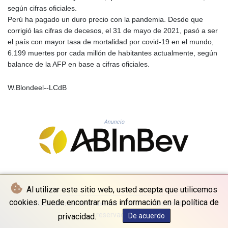
MNT 4157.293457
según cifras oficiales.
MOP 9.314584
Perú ha pagado un duro precio con la pandemia. Desde que
MRU 46.338424
corrigió las cifras de decesos, el 31 de mayo de 2021, pasó a ser
MUR 54.419742
el país con mayor tasa de mortalidad por covid-19 en el mundo,
MVR 17.862733
6.199 muertes por cada millón de habitantes actualmente, según
MWK 1998.775164
balance de la AFP en base a cifras oficiales.
MXN 19.812061
MYR 4.728715
W.Blondeel--LCdB
MZN 73.882892
NAD 18.726567
NGN 1577.963717
Anuncio
NIO 42.419473
NOK 10.99759
NPR 175.501819
NZD 1.966719
OMR 0.442445
PAB 1.152686
Al utilizar este sitio web, usted acepta que utilicemos
PEN 3.903651
cookies. Puede encontrar más información en la política de
PGK 5.093937
© La Quotidienne de Bruxelles - 2026 - Todos los derechos
PHP 70.183258
reservados
privacidad.
De acuerdo
PKR 320.014324