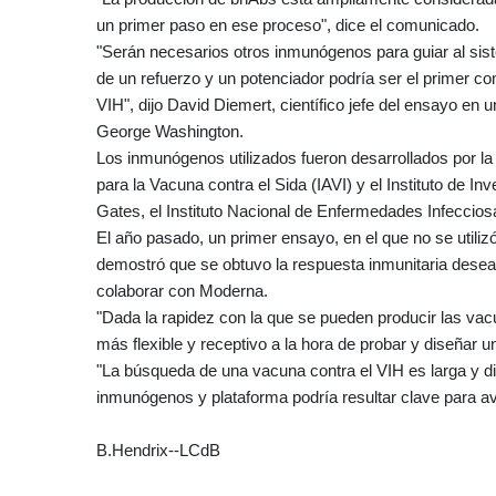
un primer paso en ese proceso", dice el comunicado.
"Serán necesarios otros inmunógenos para guiar al sis
de un refuerzo y un potenciador podría ser el primer c
VIH", dijo David Diemert, científico jefe del ensayo en 
George Washington.
Los inmunógenos utilizados fueron desarrollados por la o
para la Vacuna contra el Sida (IAVI) y el Instituto de In
Gates, el Instituto Nacional de Enfermedades Infecci
El año pasado, un primer ensayo, en el que no se utili
demostró que se obtuvo la respuesta inmunitaria desead
colaborar con Moderna.
"Dada la rapidez con la que se pueden producir las va
más flexible y receptivo a la hora de probar y diseñar 
"La búsqueda de una vacuna contra el VIH es larga y di
inmunógenos y plataforma podría resultar clave para ava
B.Hendrix--LCdB