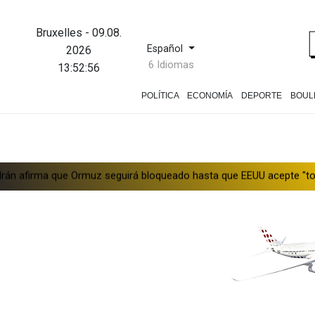
Bruxelles
-
09.08.
Español
2026
6 Idiomas
13:52:57
POLÍTICA
ECONOMÍA
DEPORTE
BOUL
e Ormuz seguirá bloqueado hasta que EEUU acepte "todas" sus cond