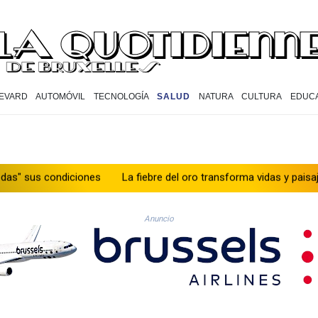
EVARD
AUTOMÓVIL
TECNOLOGÍA
SALUD
NATURA
CULTURA
EDUC
iciones
La fiebre del oro transforma vidas y paisajes en Afganis
Anuncio