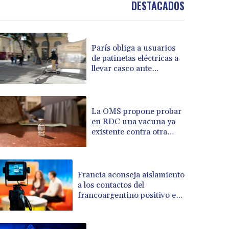
DESTACADOS
BOB 13.69983
BRL 5.876989
BSD 1.152686
París obliga a usuarios
BTN 109.688637
de patinetas eléctricas a
BWP 15.558807
llevar casco ante
BYN 3.432357
aumento de lesiones
BYR 22660.258427
BZD 2.318271
CAD 1.61333
La OMS propone probar
en RDC una vacuna ya
CDF 2615.761404
existente contra otra
CHF 0.93588
cepa del ébola
CLF 0.026829
CLP 1055.916879
CNY 7.801146
Francia aconseja aislamiento
CNH 7.796152
a los contactos del
francoargentino positivo en
COP 3633.55485
hantavirus
CRC 523.993489
CUC 1.156136