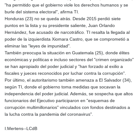
PLN 4.299905
"ha permitido que el gobierno viole los derechos humanos y se
PYG 6853.914834
burle del sistema electoral", afirma TI.
QAR 4.213648
Honduras (23) no se queda atrás. Desde 2015 perdió siete
RON 5.244583
puntos en la lista y su presidente saliente, Juan Orlando
RSD 117.338542
Hernández, fue acusado de narcotráfico. TI resalta la llegada al
RUB 94.338828
poder de la izquierdista Xiomara Castro, que se comprometió a
RWF 1694.978938
eliminar las "leyes de impunidad".
SAR 4.341973
También preocupa la situación en Guatemala (25), donde élites
SBD 9.325039
económicas y políticas e incluso sectores del "crimen organizado"
SCR 16.705092
se han apropiado del poder judicial y "han forzado al exilio a
SDG 694.263698
fiscales y jueces reconocidos por luchar contra la corrupción".
SEK 10.961095
Por último, el autoritarismo también amenaza a El Salvador (34),
SGD 1.477585
según TI, donde el gobierno toma medidas que socavan la
SLE 28.445176
independencia del poder judicial. Además, se sospecha que altos
SOS 658.791814
funcionarios del Ejecutivo participaron en "esquemas de
SRD 43.778814
corrupción multimillonarios" vinculados con fondos destinados a
STD 23929.673396
la lucha contra la pandemia del coronavirus".
STN 24.499696
SVC 10.085875
I.Mertens--LCdB
SZL 18.722767