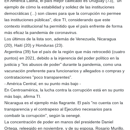
MNT 4157.293457
En América Latina, el país mejor calificado es Uruguay (73), "un
MOP 9.314584
ejemplo de cómo la estabilidad y solidez de las instituciones
MRU 46.338424
democráticas (...) son claves para que la corrupción no permee
MUR 54.419742
las instituciones públicas", dice TI, considerando que este
MVR 17.862733
contexto institucional ha permitido que el país enfrente de forma
MWK 1998.775164
más eficaz la pandemia de coronavirus.
MXN 19.812061
Los últimos de la lista son, además de Venezuela, Nicaragua
MYR 4.728715
(20), Haití (20) y Honduras (23).
MZN 73.882892
Argentina (39) fue el país de la región que más retrocedió (cuatro
NAD 18.726567
puntos) en 2021, debido a la injerencia del poder político en la
NGN 1577.963717
justicia y "los abusos de poder" durante la pandemia, como una
NIO 42.419473
vacunación preferente para funcionarios y allegados o compras y
NOK 10.99759
contrataciones "poco transparentes".
NPR 175.501819
- América Central, en su punto más bajo -
NZD 1.966719
En Centroamérica, la lucha contra la corrupción está en su punto
OMR 0.442445
más bajo, afirma TI.
PAB 1.152686
Nicaragua es el ejemplo más flagrante. El país "no cuenta con la
PEN 3.903651
transparencia y el contrapeso al Ejecutivo necesarios para
PGK 5.093937
combatir la corrupción", según la oenegé.
PHP 70.183258
La concentración de poder en manos del presidente Daniel
PKR 320.014324
Ortega, releegido en noviembre, y de su esposa, Rosario Murillo,