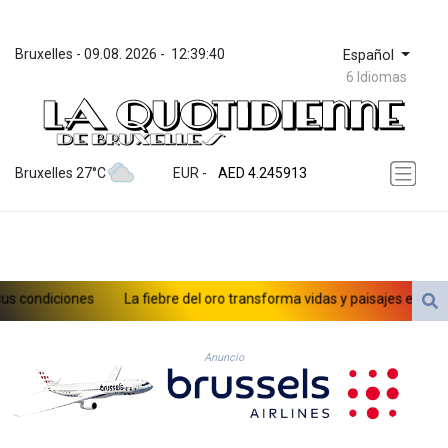
Bruxelles
 - 
09.08. 2026
 - 
12:39:40
Español
6 Idiomas
ZWL 372.275202
AED 4.245913
Bruxelles 27°C
EUR
 - 
AED 4.245913
AFN 76.887634
ALL 93.218842
AMD 422.094755
AOA 1060.176801
ARS 1724.882567
ondiciones
La fiebre del oro transforma vidas y paisajes en Afganis
AUD 1.638747
AWG 2.082489
AZN 1.97002
Anuncio
BAM 1.955776
BBD 2.321671
BDT 142.688227
BHD 0.434695