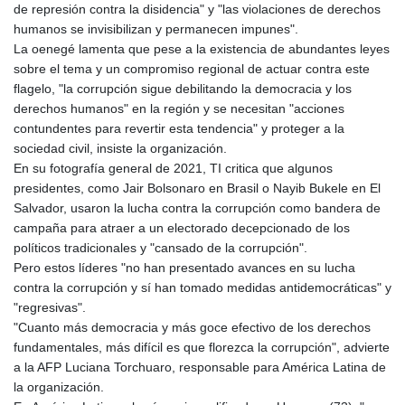
KHR 4681.941823
de represión contra la disidencia" y "las violaciones de derechos
KMF 492.514185
humanos se invisibilizan y permanecen impunes".
KRW 1627.677557
La oenegé lamenta que pese a la existencia de abundantes leyes
KWD 0.356853
sobre el tema y un compromiso regional de actuar contra este
KYD 0.960588
flagelo, "la corrupción sigue debilitando la democracia y los
KZT 540.233287
derechos humanos" en la región y se necesitan "acciones
LAK 26025.676609
contundentes para revertir esta tendencia" y proteger a la
LBP
sociedad civil, insiste la organización.
103223.017367
En su fotografía general de 2021, TI critica que algunos
LKR 386.635196
presidentes, como Jair Bolsonaro en Brasil o Nayib Bukele en El
LRD 208.057415
Salvador, usaron la lucha contra la corrupción como bandera de
LSL 18.726567
campaña para atraer a un electorado decepcionado de los
LTL 3.413768
políticos tradicionales y "cansado de la corrupción".
LVL 0.699335
Pero estos líderes "no han presentado avances en su lucha
LYD 7.331909
contra la corrupción y sí han tomado medidas antidemocráticas" y
MAD 10.743067
"regresivas".
MDL 20.044751
"Cuanto más democracia y más goce efectivo de los derechos
MGA 4918.938878
fundamentales, más difícil es que florezca la corrupción", advierte
MKD 61.524236
a la AFP Luciana Torchuaro, responsable para América Latina de
MMK 2427.363841
la organización.