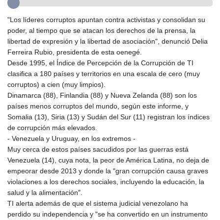
GYD 241.157003
HKD 9.067746
"Los líderes corruptos apuntan contra activistas y consolidan su
HNL 30.895616
poder, al tiempo que se atacan los derechos de la prensa, la
HRK 7.536622
libertad de expresión y la libertad de asociación", denunció Delia
HTG 150.718127
Ferreira Rubio, presidenta de esta oenegé.
HUF 363.096405
Desde 1995, el Índice de Percepción de la Corrupción de TI
IDR 20580.370421
clasifica a 180 países y territorios en una escala de cero (muy
ILS 3.468234
corruptos) a cien (muy limpios).
IMP 0.857252
Dinamarca (88), Finlandia (88) y Nueva Zelanda (88) son los
INR 110.076256
países menos corruptos del mundo, según este informe, y
IQD 1509.981237
Somalia (13), Siria (13) y Sudán del Sur (11) registran los índices
IRR
de corrupción más elevados.
1590322.371805
- Venezuela y Uruguay, en los extremos -
ISK 142.598215
Muy cerca de estos países sacudidos por las guerras está
JEP 0.857252
Venezuela (14), cuya nota, la peor de América Latina, no deja de
JMD 183.057725
empeorar desde 2013 y donde la "gran corrupción causa graves
JOD 0.819746
violaciones a los derechos sociales, incluyendo la educación, la
JPY 182.445186
salud y la alimentación".
KES 149.158147
TI alerta además de que el sistema judicial venezolano ha
KGS 101.104505
perdido su independencia y "se ha convertido en un instrumento