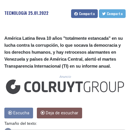
CUC 1.156136
CUP 30.637594
TECNOLOGíA
25.01.2022
Comparta
Comparta
CVE 110.26363
CZK 24.258158
DJF 205.267449
DKK 7.477932
América Latina lleva 10 años "totalmente estancada" en su
DOP 67.289164
lucha contra la corrupción, lo que socava la democracia y
DZD 152.967099
los derechos humanos, y hay retrocesos alarmantes en
EGP 57.380687
ERN 17.342035
Venezuela y países de América Central, alertó el martes
ETB 186.049588
Transparencia Internacional (TI) en su informe anual.
FJD 2.553384
Anuncio
FKP 0.857252
GBP 0.858527
GEL 3.017966
GGP 0.857252
GHS 13.526832
GIP 0.857252
Escucha
Deja de escuchar
GMD 84.980421
GNF 10123.874202
Tamaño del texto:
GTQ 8.794891