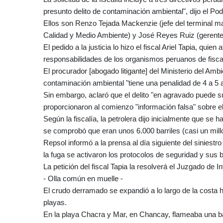
presunto delito de contaminación ambiental", dijo el Pod
Ellos son Renzo Tejada Mackenzie (jefe del terminal ma
Calidad y Medio Ambiente) y José Reyes Ruiz (gerente
El pedido a la justicia lo hizo el fiscal Ariel Tapia, qu
responsabilidades de los organismos peruanos de fiscal
El procurador [abogado litigante] del Ministerio del Amb
contaminación ambiental "tiene una penalidad de 4 a 5 
Sin embargo, aclaró que el delito "en agravado puede s
proporcionaron al comienzo "información falsa" sobre e
Según la fiscalía, la petrolera dijo inicialmente que se 
se comprobó que eran unos 6.000 barriles (casi un millón
Repsol informó a la prensa al día siguiente del siniest
la fuga se activaron los protocolos de seguridad y sus b
La petición del fiscal Tapia la resolverá el Juzgado de I
- Olla común en muelle -
El crudo derramado se expandió a lo largo de la costa 
playas.
En la playa Chacra y Mar, en Chancay, flameaba una ban