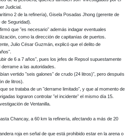
er Judicial.
rítimo 2 de la refinería), Gisela Posadas Jhong (gerente de
 de Seguridad).
ien afirmó que "es necesario" además indagar eventuales
ización, como la dirección de capitanías de puertos.
iente, Julio César Guzmán, explicó que el delito de
años".
ubir de 6 a 7 años", pues los jefes de Repsol supuestamente
l derrame a las autoridades.
habían vertido "seis galones" de crudo (24 litros)", pero después
 de litros).
ro que se trataba de un "derrame limitado", y que al momento de
rigadas lograron controlar "el incidente" el mismo día 15.
nvestigación de Ventanilla.
hasta Chancay, a 60 km la refinería, afectando a más de 20
dera roja en señal de que está prohibido estar en la arena o