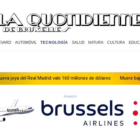
EVARD
AUTOMÓVIL
TECNOLOGÍA
SALUD
NATURA
CULTURA
EDUC
al Madrid vale 160 millones de dólares
Muere bajo arresto domici
Anuncio