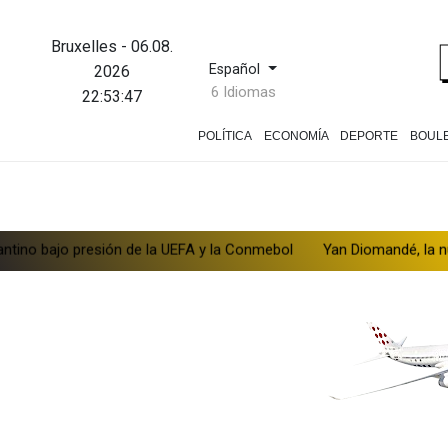
Bruxelles
-
06.08.
Español
2026
6 Idiomas
22:53:48
POLÍTICA
ECONOMÍA
DEPORTE
BOUL
sión de la UEFA y la Conmebol
Yan Diomandé, la nueva joya del Re