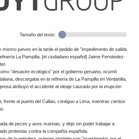
Tamaño del texto:
e mismo jueves en la tarde el pedido de "impedimento de salida
Refinería La Pampilla, [el ciudadano español] Jaime Fernández-
ter.
como "desastre ecológico" por el gobierno peruano, ocurrió
liana, descargaba en la refinería de La Pampilla en Ventanilla,
resa atribuyó el accidente al oleaje causado por la erupción
 frente al puerto del Callao, contiguo a Lima, mientras cientos
as.
nada de peces y aves marinas, y dejó sin poder trabajar a
ado protestas contra la compañía española.
uanos de la petrolera, quienes también son "investigados por el