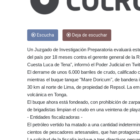
Escucha
Deja de escuchar
Un Juzgado de Investigación Preparatoria evaluará est
del país por 18 meses contra el gerente general de la 
Cuesta Luca de Tena", informó el Poder Judicial en Twit
El derrame de unos 6.000 barriles de crudo, calificado 
mientras el buque tanque "Mare Doricum", de bandera ita
30 km al norte de Lima, de propiedad de Repsol. La emp
volcánica en Tonga.
El buque ahora está fondeado, con prohibición de zarpar,
de brigadistas limpian el crudo en una veintena de play
- Entidades fiscalizadoras -
El petróleo vertido ha matado a una cantidad indetermi
cientos de pescadores artesanales, que han protagoniz
La solicitud de la fiscalía incluye a tres directivos per