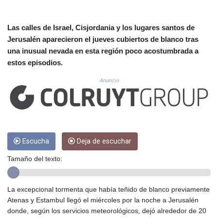
CUC 1.153523
CUP 30.568357
CVE 110.333668
Las calles de Israel, Cisjordania y los lugares santos de
CZK 24.263276
Jerusalén aparecieron el jueves cubiertos de blanco tras
DJF 205.391597
una inusual nevada en esta región poco acostumbrada a
DKK 7.475497
estos episodios.
DOP 67.329861
DZD 153.461287
Anuncio
EGP 57.417408
ERN 17.302844
ETB 186.159691
FJD 2.553842
FKP 0.857346
GBP 0.857708
Escucha
Deja de escuchar
GEL 3.016476
Tamaño del texto:
GGP 0.857346
GHS 13.535365
GIP 0.857346
La excepcional tormenta que había teñido de blanco previamente
GMD 85.360325
Atenas y Estambul llegó el miércoles por la noche a Jerusalén
GNF 10130.304785
donde, según los servicios meteorológicos, dejó alrededor de 20
GTQ 8.80021