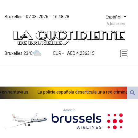
Bruxelles
 - 
07.08. 2026
 - 
16:48:28
Español
6 Idiomas
ZWL 371.433908
AED 4.236315
Bruxelles 23°C
EUR
 - 
AED 4.236315
AFN 75.553019
ALL 93.275221
AMD 422.35737
AOA 1058.934265
ARS 1729.981574
n hantavirus
La policía española desarticula una red criminal especi
AUD 1.638434
AWG 2.076341
lística china
AZN 1.950687
Anuncio
BAM 1.956959
BBD 2.323075
BDT 142.778861
BHD 0.434948