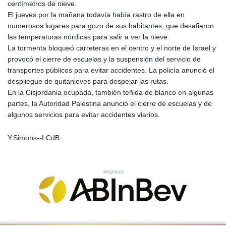
centímetros de nieve.
GYD 241.302858
El jueves por la mañana todavía había rastro de ella en
HKD 9.049284
numerosos lugares para gozo de sus habitantes, que desafiaron
HNL 30.914302
las temperaturas nórdicas para salir a ver la nieve.
HRK 7.536546
La tormenta bloqueó carreteras en el centro y el norte de Israel y
HTG 150.809283
provocó el cierre de escuelas y la suspensión del servicio de
HUF 364.573259
transportes públicos para evitar accidentes. La policía anunció el
IDR 20594.998152
despliegue de quitanieves para despejar las rutas.
ILS 3.463666
En la Cisjordania ocupada, también teñida de blanco en algunas
IMP 0.857346
partes, la Autoridad Palestina anunció el cierre de escuelas y de
INR 109.83378
algunos servicios para evitar accidentes viarios.
IQD 1510.89449
IRR
Y.Simons--LCdB
1585920.982023
ISK 142.572116
JEP 0.857346
Anuncio
JMD 183.168441
JOD 0.817863
JPY 182.641857
KES 149.279328
KGS 100.875887