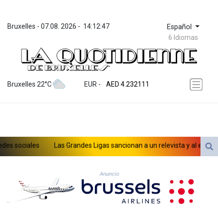
Bruxelles
 - 
07.08. 2026
 - 
14:12:47
Español
6 Idiomas
ZWL 371.065543
AED 4.232111
Bruxelles 22°C
EUR
 - 
AED 4.232111
AFN 75.483338
ALL 93.285126
AMD 422.259
AOA 1057.884483
ARS 1728.27314
s sociales
Las Grandes Ligas sancionan a un relevista y al entrenad
AUD 1.637355
AWG 2.074282
aso de menores en las redes sociales
AZN 1.948129
Anuncio
BAM 1.956537
BBD 2.325376
BDT 142.913814
BHD 0.435364