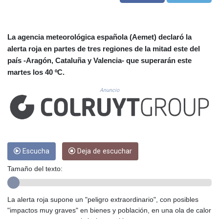
CUC 1.152379
CUP 30.538041
CVE 110.303663
CZK 24.256194
La agencia meteorológica española (Aemet) declaró la
DJF 205.597417
alerta roja en partes de tres regiones de la mitad este del
DKK 7.475499
país -Aragón, Cataluña y Valencia- que superarán este
DOP 67.275332
martes los 40 ºC.
DZD 153.346558
EGP 57.370946
Anuncio
ERN 17.285684
ETB 186.347968
FJD 2.551309
FKP 0.856496
GBP 0.85733
Escucha
Deja de escuchar
GEL 3.013436
GGP 0.856496
Tamaño del texto:
GHS 13.570757
GIP 0.856496
GMD 85.276242
La alerta roja supone un "peligro extraordinario", con posibles
GNF 10139.201975
"impactos muy graves" en bienes y población, en una ola de calor
GTQ 8.809317