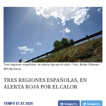
BIF 3450.549574
BMD 1.152379
BND 1.480393
BOB 13.964198
BRL 5.891306
BSD 1.154535
BTN 109.874896
BWP 15.61488
BYN 3.418287
BYR 22586.626891
BZD 2.321974
CAD 1.615497
Tres regiones españolas, en alerta roja por el calor / Foto: Ander Gillenea -
CDF 2604.376508
AFP/Archivos
CHF 0.934643
CLF 0.02673
TRES REGIONES ESPAÑOLAS, EN
CLP 1055.440971
ALERTA ROJA POR EL CALOR
CNY 7.777463
CNH 7.774433
COP 3641.932253
CRC 525.197761
TIEMPO
07.07.2026
Comparta
Comparta