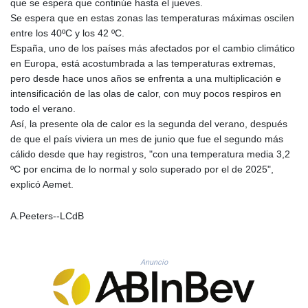
que se espera que continúe hasta el jueves.
GYD 241.539903
Se espera que en estas zonas las temperaturas máximas oscilen
HKD 9.040442
entre los 40ºC y los 42 ºC.
HNL 30.944652
España, uno de los países más afectados por el cambio climático
HRK 7.534482
en Europa, está acostumbrada a las temperaturas extremas,
HTG 150.95029
pero desde hace unos años se enfrenta a una multiplicación e
HUF 366.519917
intensificación de las olas de calor, con muy pocos respiros en
IDR 20604.535143
todo el verano.
ILS 3.465739
Así, la presente ola de calor es la segunda del verano, después
IMP 0.856496
de que el país viviera un mes de junio que fue el segundo más
INR 109.762882
cálido desde que hay registros, "con una temperatura media 3,2
IQD 1512.462949
ºC por encima de lo normal y solo superado por el de 2025",
IRR
explicó Aemet.
1584348.162378
ISK 142.411184
A.Peeters--LCdB
JEP 0.856496
JMD 183.008911
JOD 0.81702
Anuncio
JPY 182.503455
KES 149.119782
KGS 100.775889