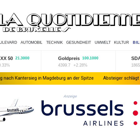
ULEVARD
AUTOMOBIL
TECHNIK
GESUNDHEIT
UMWELT
KULTUR
BI
50
Goldpreis
SDAX
21.3000
100.1000
9
%
4399.7
+2.28%
18659.63
ersieg in Magdeburg an der Spitze
Absteiger schlägt Aufsteiger
Anzeige