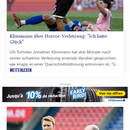
Klinsmann über Horror-Verletzung: "Ich hatte
Glück"
US-Torhüter Jonathan Klinsmann hat drei Monate nach
seiner schweren Verletzung erstmals darüber gesprochen,
wie knapp er einer Querschnittslähmung entronnen ist. "Ich
hatte Glück. Es hätte viel, viel schlimmer können", sagte der
WEITERLESEN
Sohn des deutschen 1990er-Weltmeisters Jürgen
Klinsmann der New York Times: "Nie wieder Fußball spielen,
Anzeige
nie wieder laufen können."