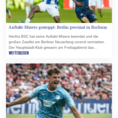
Auftakt-Misere gestoppt: Berlin gewinnt in Bochum
Hertha BSC hat seine Auftakt-Misere beendet und die
großen Zweifel am Berliner Neuanfang vorerst vertrieben.
Der Hauptstadt-Klub gewann am Freitagabend das
Eröffnungsspiel der 2. Fußball-Bundesliga mit 1:0 (1:0) beim
WEITERLESEN
VfL Bochum. Das Team von Stefan Leitl trotzte damit dem
großen personellen Aderlass und gewann erstmals seit
sechs Jahren wieder am ersten Spieltag.