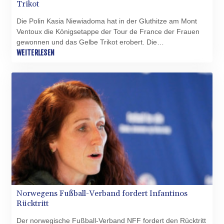
Trikot
Die Polin Kasia Niewiadoma hat in der Gluthitze am Mont
Ventoux die Königsetappe der Tour de France der Frauen
gewonnen und das Gelbe Trikot erobert. Die
Gesamtsiegerin von 2024 kam am kahlen Gipfel im Herzen
WEITERLESEN
der Provence klar vor ihren Rivalinnen Demi Vollering (+1:16
Minuten) und der zuvor führenden Marlen Reusser (+1:46)
ins Ziel und steht vor ihrem zweiten Gesamtsieg. Die
Rosenheimerin Antonia Niedermaier überzeugte als
Sechste erneut und behält nach sieben von neun Tagen das
Weiße Trikot.
Norwegens Fußball-Verband fordert Infantinos
Rücktritt
Der norwegische Fußball-Verband NFF fordert den Rücktritt