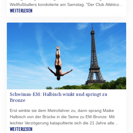
Weltfußballers kondolierte am Samstag: "Der Club Atlético
PKR 320.014324
Newell's Old Boys verabschiedet sich mit Trauer und tiefem
WEITERLESEN
PLN 4.299905
Schmerz von Jorge Messi." Zuvor hatten argentinische
PYG 6853.914834
Medien übereinstimmend berichtet, der 68-Jährige sei am
QAR 4.213648
Freitagabend (Ortszeit) in einem Krankenhaus in Rosario
RON 5.244583
verstorben.
RSD 117.338542
RUB 94.338828
RWF 1694.978938
SAR 4.329446
SBD 9.325039
SCR 16.705092
SDG 694.263698
SEK 10.961095
SGD 1.467719
Schwimm-EM: Halbisch winkt und springt zu
SLE 28.445176
Bronze
SOS 658.791814
SRD 43.778814
Erst winkte sie dem Metrofahrer zu, dann sprang Maike
STD 23929.673396
Halbisch von der Brücke in die Seine zu EM-Bronze. Mit
STN 24.499696
leichter Verzögerung katapultierte sich die 21 Jahre alte
SVC 10.085875
Klippenspringerin im letzten Durchgang bei der
WEITERLESEN