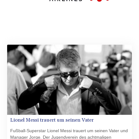
MMK 2427.363841
MNT 4157.293457
MOP 9.314584
MRU 46.338424
MUR 54.419742
MVR 17.862733
MWK 1998.775164
MXN 20.094074
MYR 4.728715
MZN 73.882892
NAD 18.726567
NGN 1577.963717
NIO 42.419473
NOK 10.99759
NPR 175.501819
NZD 1.966719
OMR 0.442445
PAB 1.152686
Lionel Messi trauert um seinen Vater
PEN 3.903651
Fußball-Superstar Lionel Messi trauert um seinen Vater und
PGK 5.093937
Manager Jorge. Der Jugendverein des achtmaligen
PHP 70.183258