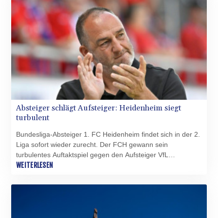
XAU 0.000266
hieß es aber "nur" 1:0.
XCD 3.124515
XCG 2.077474
XDR 0.81579
XOF 655.948849
XPF 119.331742
YER 275.626884
ZAR 18.667336
ZMK 10406.612213
ZMW 21.75673
Absteiger schlägt Aufsteiger: Heidenheim siegt
ZWL 372.275202
turbulent
Bundesliga-Absteiger 1. FC Heidenheim findet sich in der 2.
Liga sofort wieder zurecht. Der FCH gewann sein
turbulentes Auftaktspiel gegen den Aufsteiger VfL
Osnabrück am Samstag mit 4:3 (3:2) und sortierte sich wie
WEITERLESEN
gewünscht gleich oben in der Tabelle ein.