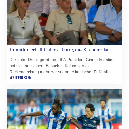
Infantino erhält Unterstützung aus Südamerika
Der unter Druck geratene FIFA-Präsident Gianni Infantino
hat sich bei seinem Besuch in Kolumbien die
Rückendeckung mehrerer südamerikanischer Fußball-
Verbände gesichert. Allen voran Alejandro Dominguez,
WEITERLESEN
Präsident des Kontinentalverbandes CONMEBOL, zeigte
sich nach einem Treffen in Cali versöhnlich. Dominguez
betonte die Verdienste Infantinos und warb zugleich für
einen konstruktiven Umgang innerhalb des internationalen
Fußballs.