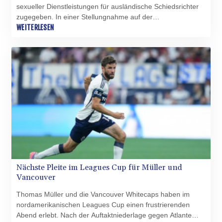
sexueller Dienstleistungen für ausländische Schiedsrichter
zugegeben. In einer Stellungnahme auf der
Verbandswebseite teilte die KFA mit: "Wir entschuldigen uns
WEITERLESEN
zutiefst dafür, dass wir Ihnen durch die verschiedenen
Vorfälle im Zusammenhang mit dem Verband Sorgen
bereitet haben."
Nächste Pleite im Leagues Cup für Müller und
Vancouver
Thomas Müller und die Vancouver Whitecaps haben im
nordamerikanischen Leagues Cup einen frustrierenden
Abend erlebt. Nach der Auftaktniederlage gegen Atlante