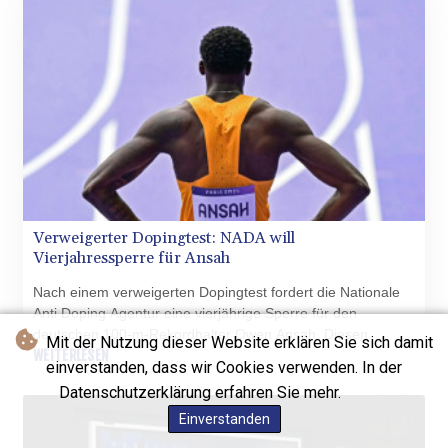
Verweigerter Dopingtest: NADA will
Vierjahressperre für Ansah
Nach einem verweigerten Dopingtest fordert die Nationale
Anti Doping Agentur eine vierjährige Sperre für den
deutschen 100-m-Rekordhalter Owen Ansah. Diesen
Mit der Nutzung dieser Website erklären Sie sich damit
Sanktionsvorschlag teilte die NADA am Freitag mit. Wird er
WEITERLESEN
einverstanden, dass wir Cookies verwenden. In der
akzeptiert, reduziert sich die Dauer automatisch auf drei
Datenschutzerklärung erfahren Sie mehr.
Jahre.
Einverstanden