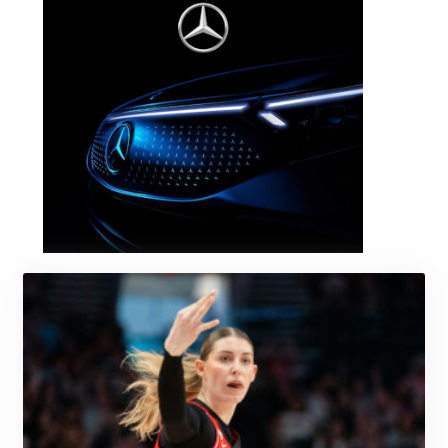
KRW 1627.677557
KWD 0.356853
KYD 0.960588
KZT 540.233287
LAK 26025.676609
LBP
103223.017367
LKR 386.635196
LRD 208.057415
LSL 18.726567
LTL 3.413768
LVL 0.699335
LYD 7.331909
MAD 10.743067
MDL 20.044751
MGA 4918.938878
MKD 61.529235
MMK 2427.363841
MNT 4157.293457
MOP 9.314584