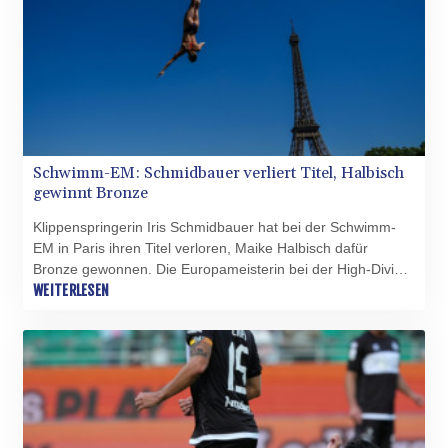
Schwimm-EM: Schmidbauer verliert Titel, Halbisch
gewinnt Bronze
Klippenspringerin Iris Schmidbauer hat bei der Schwimm-
EM in Paris ihren Titel verloren, Maike Halbisch dafür
Bronze gewonnen. Die Europameisterin bei der High-Diving-
Premiere 2022 in Rom kam bei den letzten beiden von
WEITERLESEN
insgesamt vier Sprüngen aus 20 Metern Höhe in die Seine
auf 271,05 Punkten auf Platz fünf.