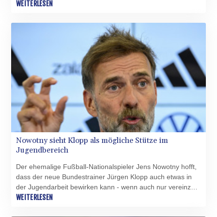
verloren die Kanadier gegen den FC Juárez auch das
WEITERLESEN
zweite Spiel der Gruppenphase, beim 1:3 (1:1) gingen die
Whitecaps trotz Führung und deutlichem Chancenplus
erneut leer aus.
Nowotny sieht Klopp als mögliche Stütze im
Jugendbereich
Der ehemalige Fußball-Nationalspieler Jens Nowotny hofft,
dass der neue Bundestrainer Jürgen Klopp auch etwas in
der Jugendarbeit bewirken kann - wenn auch nur vereinzelt.
"Ich denke, dass Jürgen aufgrund seiner Vergangenheit und
WEITERLESEN
wie er in Dortmund mit Hannes Wolf zusammengearbeitet