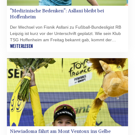
"Medizinische Bedenken": Asllani bleibt bei
Hoffenheim
Der Wechsel von Fisnik Asllani zu Fußball-Bundesligist RB
Leipzig ist kurz vor der Unterschrift geplatzt. Wie sein Klub
TSG Hoffenheim am Freitag bekannt gab, kommt der
Transfer aufgrund "medizinischer Bedenken, die Leipzig
WEITERLESEN
angemeldet hatte", nicht zustande.
Niewiadoma fährt am Mont Ventoux ins Gelbe