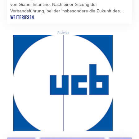
von Gianni Infantino. Nach einer Sitzung der
Verbandsführung, bei der insbesondere die Zukunft des
umstrittenen FIFA-Chefs erörtert wurde, sagte die NFF-
WEITERLESEN
Vorsitzende Lise Klaveness auf einer Pressekonferenz: "Wir
werden den FIFA-Präsidenten jetzt zum Rücktritt
Anzeige
auffordern."