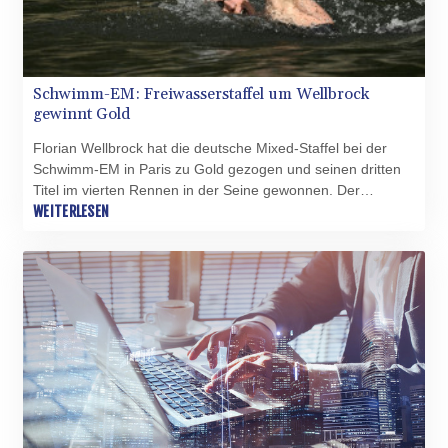
Schwimm-EM: Freiwasserstaffel um Wellbrock
gewinnt Gold
Florian Wellbrock hat die deutsche Mixed-Staffel bei der
Schwimm-EM in Paris zu Gold gezogen und seinen dritten
Titel im vierten Rennen in der Seine gewonnen. Der
Vierfach-Weltmeister, der bereits über zehn und fünf
WEITERLESEN
Kilometer triumphiert hatte, schlug am Samstag als
Schlussschwimmer des DSV-Quartetts nach 4x1500 m als
Erster an. Silber ging in einem engen Dreikampf an Italien
vor Ungarn.