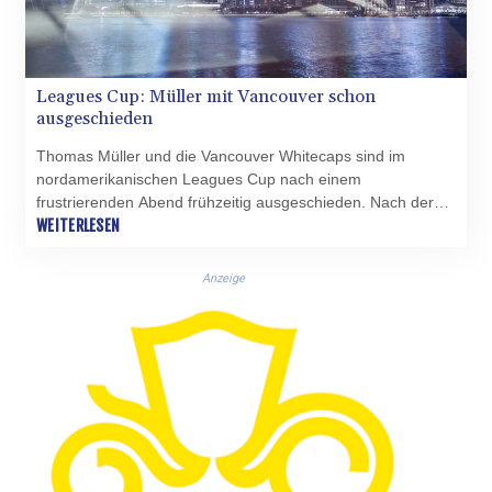
Leagues Cup: Müller mit Vancouver schon
ausgeschieden
Thomas Müller und die Vancouver Whitecaps sind im
nordamerikanischen Leagues Cup nach einem
frustrierenden Abend frühzeitig ausgeschieden. Nach der
Auftaktniederlage gegen Atlante verloren die Kanadier
WEITERLESEN
gegen den FC Juárez auch das zweite Spiel der
Gruppenphase, trotz Führung und deutlichem Chancenplus
Anzeige
setzte es ein 1:3 (1:1). Das Viertelfinale ist damit außer
Reichweite.