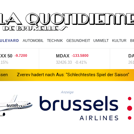
ULEVARD
AUTOMOBIL
TECHNIK
GESUNDHEIT
UMWELT
KULTUR
B
0
MDAX
DAX
-9.7200
-133.5800
-7
32426.33
-0.41%
26126.3
ev hadert nach Aus: "Schlechtestes Spiel der Saison"
Vier deuts
Anzeige