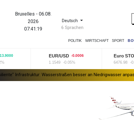
Bruxelles
-
06.08.
Deutsch
2026
6 Sprachen
07:41:20
POLITIK
WIRTSCHAFT
SPORT
BO
EUR/USD
Euro STOXX 5
00
-0.0006
1.1549
-0.05%
6476.98
-0.15%
rastruktur: Wasserstraßen besser an Niedrigwasser anpassen
Zver