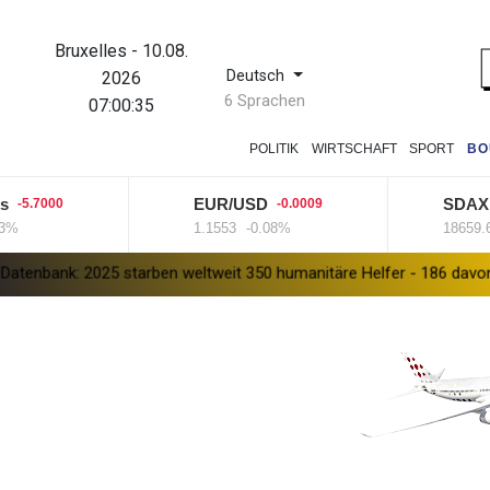
Bruxelles
-
10.08.
Deutsch
2026
6 Sprachen
07:00:35
POLITIK
WIRTSCHAFT
SPORT
BO
EUR/USD
SDAX
.7000
-0.0009
94.
1.1553
-0.08%
18659.63
+
2025 starben weltweit 350 humanitäre Helfer - 186 davon im Gazast