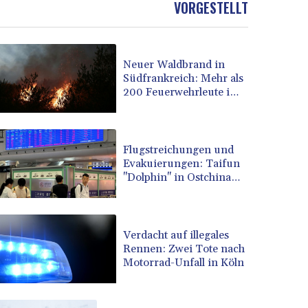
VORGESTELLT
BOB 13.69045
BRL 5.871903
BSD 1.151891
Neuer Waldbrand in
BTN 109.610691
Südfrankreich: Mehr als
BWP 15.548087
200 Feuerwehrleute im
BYN 3.429992
Einsatz
BYR 22637.986149
BZD 2.316674
CAD 1.612385
Flugstreichungen und
Evakuierungen: Taifun
CDF 2613.184708
"Dolphin" in Ostchina
CHF 0.93455
auf Land getroffen
CLF 0.026793
CLP 1054.514069
CNY 7.793467
Verdacht auf illegales
CNH 7.793133
Rennen: Zwei Tote nach
Motorrad-Unfall in Köln
COP 3647.129719
CRC 523.632457
CUC 1.154999