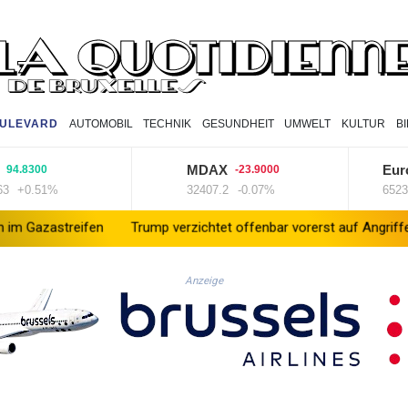
ULEVARD
AUTOMOBIL
TECHNIK
GESUNDHEIT
UMWELT
KULTUR
B
MDAX
Euro S
8300
-23.9000
0.51%
32407.2
-0.07%
6523.86
reifen
Trump verzichtet offenbar vorerst auf Angriffe auf Iran: "
Anzeige