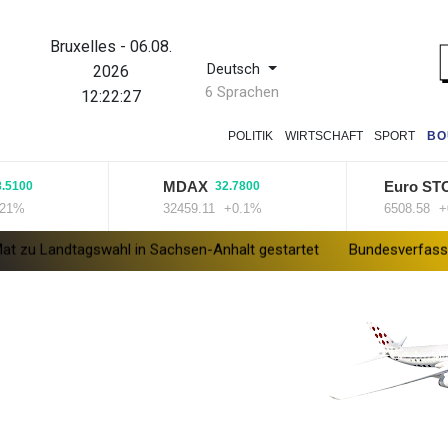
Bruxelles
-
06.08.
Deutsch
2026
6 Sprachen
12:22:28
POLITIK
WIRTSCHAFT
SPORT
BO
MDAX
Euro STOXX 
32.7800
32459.11
+0.1%
6508.58
+0.49
wahl in Sachsen-Anhalt gestartet
Bundesverfassungsgericht: B