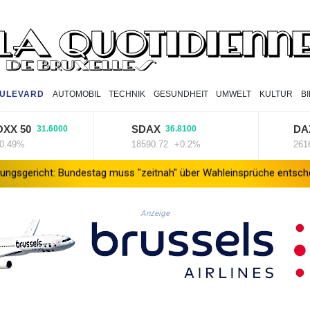
ULEVARD
AUTOMOBIL
TECHNIK
GESUNDHEIT
UMWELT
KULTUR
B
50
SDAX
DAX
31.6000
36.8100
43.
%
18590.72
+0.2%
26169.89
undestag muss "zeitnah" über Wahleinsprüche entscheiden
KI-B
Anzeige