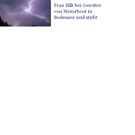
CUP 30.590573
Frau fällt bei Gewitter
CVE 110.139177
von Motorboot in
CZK 24.180463
Bodensee und stirbt
DJF 205.251075
DKK 7.475355
DOP 67.221459
DZD 153.497698
EGP 57.432011
ERN 17.315419
ETB 186.038334
FJD 2.553967
FKP 0.857481
GBP 0.857373
GEL 3.018718
GGP 0.857481
GHS 13.514561
GIP 0.857481
GMD 84.845162
GNF 10124.083393