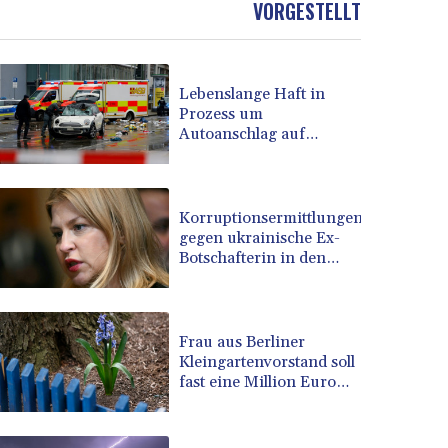
VORGESTELLT
BOB 13.999007
BRL 5.913559
BSD 1.152658
Lebenslange Haft in
BTN 109.581813
Prozess um
BWP 15.630737
Autoanschlag auf
BYN 3.409105
Münchner Verdi-Demo
BYR 22625.480557
BZD 2.318242
CAD 1.617168
Korruptionsermittlungen
gegen ukrainische Ex-
CDF 2610.011457
Botschafterin in den
CHF 0.933353
USA
CLF 0.026721
CLP 1055.109333
CNY 7.79265
Frau aus Berliner
CNH 7.791546
Kleingartenvorstand soll
fast eine Million Euro
COP 3673.881667
veruntreut haben
CRC 522.691555
CUC 1.154361