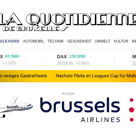
ULEVARD
AUTOMOBIL
TECHNIK
GESUNDHEIT
UMWELT
KULTUR
B
DAX
MDA
7.7900
179.3200
.67%
26319.45
+0.68%
32407.
 Gaskraftwerk
Nächste Pleite im Leagues Cup für Müller und Van
Anzeige