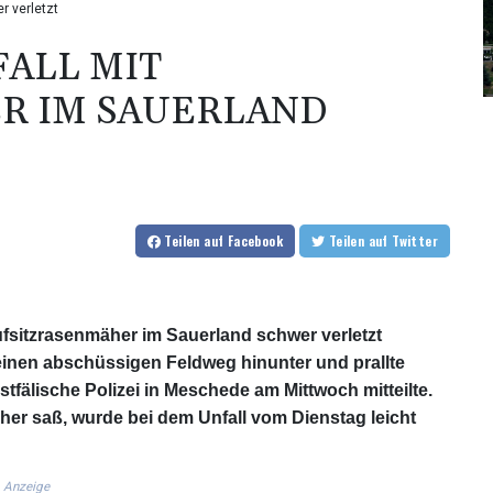
r verletzt
FALL MIT
R IM SAUERLAND
Teilen
auf Facebook
Teilen
auf Twitter
Aufsitzrasenmäher im Sauerland schwer verletzt
einen abschüssigen Feldweg hinunter und prallte
fälische Polizei in Meschede am Mittwoch mitteilte.
her saß, wurde bei dem Unfall vom Dienstag leicht
Anzeige