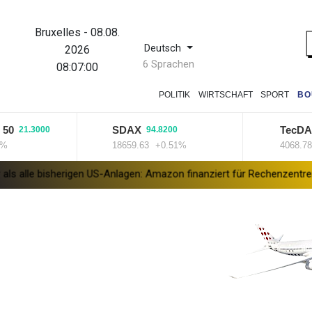
Bruxelles
-
08.08.
Deutsch
2026
6 Sprachen
08:07:00
POLITIK
WIRTSCHAFT
SPORT
BO
SDAX
TecDAX
21.3000
94.8200
6
18659.63
+0.51%
4068.78
+1
isherigen US-Anlagen: Amazon finanziert für Rechenzentren riesiges