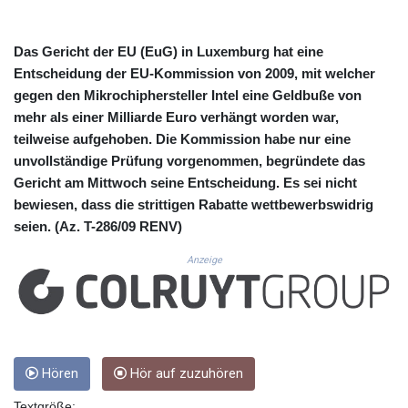
CUC 1.156136
CUP 30.637594
CVE 110.26363
Das Gericht der EU (EuG) in Luxemburg hat eine
CZK 24.258158
Entscheidung der EU-Kommission von 2009, mit welcher
DJF 205.267449
gegen den Mikrochiphersteller Intel eine Geldbuße von
DKK 7.477932
mehr als einer Milliarde Euro verhängt worden war,
DOP 67.289164
teilweise aufgehoben. Die Kommission habe nur eine
DZD 152.967099
unvollständige Prüfung vorgenommen, begründete das
EGP 57.380687
Gericht am Mittwoch seine Entscheidung. Es sei nicht
ERN 17.342035
ETB 186.049588
bewiesen, dass die strittigen Rabatte wettbewerbswidrig
FJD 2.553384
seien. (Az. T-286/09 RENV)
FKP 0.8566
Anzeige
GBP 0.858527
GEL 3.017966
GGP 0.8566
GHS 13.526832
GIP 0.8566
GMD 84.980421
Hören
Hör auf zuzuhören
GNF 10123.874202
GTQ 8.794891
Textgröße: