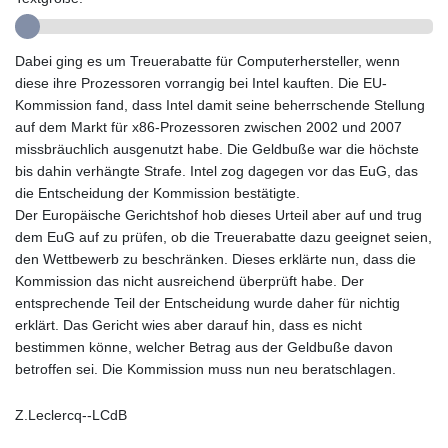
GYD 241.157003
HKD 9.066767
Dabei ging es um Treuerabatte für Computerhersteller, wenn
HNL 30.895616
diese ihre Prozessoren vorrangig bei Intel kauften. Die EU-
HRK 7.536622
Kommission fand, dass Intel damit seine beherrschende Stellung
HTG 150.718127
auf dem Markt für x86-Prozessoren zwischen 2002 und 2007
HUF 363.096405
missbräuchlich ausgenutzt habe. Die Geldbuße war die höchste
IDR 20580.370421
bis dahin verhängte Strafe. Intel zog dagegen vor das EuG, das
ILS 3.468234
die Entscheidung der Kommission bestätigte.
IMP 0.8566
Der Europäische Gerichtshof hob dieses Urteil aber auf und trug
INR 110.076256
dem EuG auf zu prüfen, ob die Treuerabatte dazu geeignet seien,
IQD 1509.981237
den Wettbewerb zu beschränken. Dieses erklärte nun, dass die
IRR
Kommission das nicht ausreichend überprüft habe. Der
1590322.371805
entsprechende Teil der Entscheidung wurde daher für nichtig
ISK 142.598215
erklärt. Das Gericht wies aber darauf hin, dass es nicht
JEP 0.8566
bestimmen könne, welcher Betrag aus der Geldbuße davon
JMD 183.057725
betroffen sei. Die Kommission muss nun neu beratschlagen.
JOD 0.819746
JPY 182.445186
KES 149.158147
Z.Leclercq--LCdB
KGS 101.104505