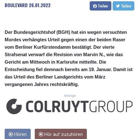
CUC 1.156136
BOULEVARD
26.01.2022
Teilen
Teilen
CUP 30.637594
CVE 110.26363
CZK 24.258158
DJF 205.267449
Der Bundesgerichtshof (BGH) hat ein wegen versuchten
DKK 7.477932
Mordes verhängtes Urteil gegen einen der beiden Raser
DOP 67.289164
vom Berliner Kurfürstendamm bestätigt. Der vierte
DZD 152.967099
Strafsenat verwarf die Revision von Marvin N., wie das
EGP 57.293288
Gericht am Mittwoch in Karlsruhe mitteilte. Die
ERN 17.342035
Entscheidung fiel demnach bereits am 19. Januar. Damit ist
ETB 186.049588
FJD 2.553384
das Urteil des Berliner Landgerichts vom März
FKP 0.8566
vergangenen Jahres rechtskräftig.
GBP 0.858527
Anzeige
GEL 3.017966
GGP 0.8566
GHS 13.526832
GIP 0.8566
GMD 84.980421
GNF 10123.874202
Hören
Hör auf zuzuhören
GTQ 8.794891