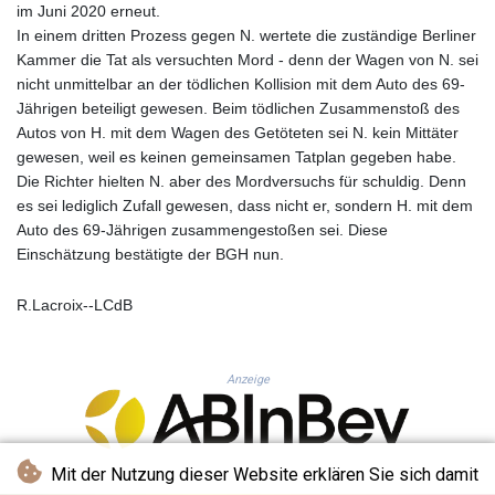
KHR 4681.941823
im Juni 2020 erneut.
KMF 492.514185
In einem dritten Prozess gegen N. wertete die zuständige Berliner
KRW 1627.712241
Kammer die Tat als versuchten Mord - denn der Wagen von N. sei
KWD 0.356853
nicht unmittelbar an der tödlichen Kollision mit dem Auto des 69-
KYD 0.960588
Jährigen beteiligt gewesen. Beim tödlichen Zusammenstoß des
KZT 540.233287
Autos von H. mit dem Wagen des Getöteten sei N. kein Mittäter
LAK 26025.676609
gewesen, weil es keinen gemeinsamen Tatplan gegeben habe.
LBP
Die Richter hielten N. aber des Mordversuchs für schuldig. Denn
103223.017367
es sei lediglich Zufall gewesen, dass nicht er, sondern H. mit dem
LKR 386.635196
Auto des 69-Jährigen zusammengestoßen sei. Diese
LRD 208.057415
Einschätzung bestätigte der BGH nun.
LSL 18.726567
LTL 3.413768
R.Lacroix--LCdB
LVL 0.699335
LYD 7.331909
MAD 10.743067
Anzeige
MDL 20.044751
MGA 4918.938878
MKD 61.524236
MMK 2427.596601
Mit der Nutzung dieser Website erklären Sie sich damit