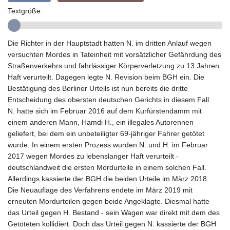
GYD 241.157003
Textgröße:
HKD 9.067746
HNL 30.895616
HRK 7.536622
Die Richter in der Hauptstadt hatten N. im dritten Anlauf wegen
HTG 150.718127
versuchten Mordes in Tateinheit mit vorsätzlicher Gefährdung des
HUF 363.096405
Straßenverkehrs und fahrlässiger Körperverletzung zu 13 Jahren
IDR 20580.370421
Haft verurteilt. Dagegen legte N. Revision beim BGH ein. Die
ILS 3.468234
Bestätigung des Berliner Urteils ist nun bereits die dritte
IMP 0.8566
Entscheidung des obersten deutschen Gerichts in diesem Fall.
INR 110.076256
N. hatte sich im Februar 2016 auf dem Kurfürstendamm mit
IQD 1509.981237
einem anderen Mann, Hamdi H., ein illegales Autorennen
IRR
geliefert, bei dem ein unbeteiligter 69-jähriger Fahrer getötet
1590322.371805
wurde. In einem ersten Prozess wurden N. und H. im Februar
ISK 142.598215
2017 wegen Mordes zu lebenslanger Haft verurteilt -
JEP 0.8566
deutschlandweit die ersten Mordurteile in einem solchen Fall.
JMD 183.057725
Allerdings kassierte der BGH die beiden Urteile im März 2018.
JOD 0.819746
Die Neuauflage des Verfahrens endete im März 2019 mit
JPY 182.445186
erneuten Mordurteilen gegen beide Angeklagte. Diesmal hatte
KES 149.158147
das Urteil gegen H. Bestand - sein Wagen war direkt mit dem des
KGS 101.104505
Getöteten kollidiert. Doch das Urteil gegen N. kassierte der BGH