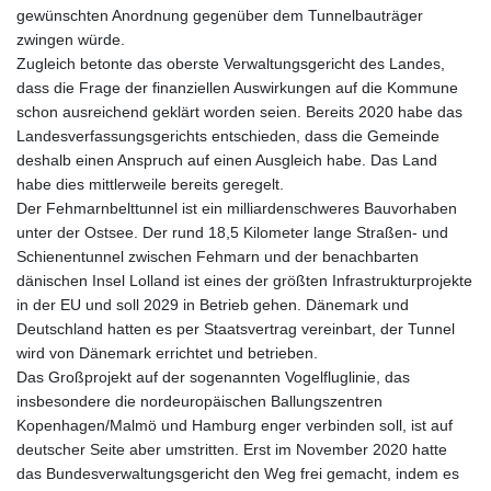
KHR 4683.930475
gewünschten Anordnung gegenüber dem Tunnelbauträger
KMF 492.065825
zwingen würde.
KRW 1633.531568
Zugleich betonte das oberste Verwaltungsgericht des Landes,
KWD 0.356065
dass die Frage der finanziellen Auswirkungen auf die Kommune
KYD 0.962162
schon ausreichend geklärt worden seien. Bereits 2020 habe das
KZT 541.02372
Landesverfassungsgerichts entschieden, dass die Gemeinde
LAK 26086.822873
deshalb einen Anspruch auf einen Ausgleich habe. Das Land
LBP
habe dies mittlerweile bereits geregelt.
103388.630514
Der Fehmarnbelttunnel ist ein milliardenschweres Bauvorhaben
LKR 387.81603
unter der Ostsee. Der rund 18,5 Kilometer lange Straßen- und
LRD 208.397567
Schienentunnel zwischen Fehmarn und der benachbarten
LSL 18.831591
dänischen Insel Lolland ist eines der größten Infrastrukturprojekte
LTL 3.402675
in der EU und soll 2029 in Betrieb gehen. Dänemark und
LVL 0.697063
Deutschland hatten es per Staatsvertrag vereinbart, der Tunnel
LYD 7.359771
wird von Dänemark errichtet und betrieben.
MAD 10.772009
Das Großprojekt auf der sogenannten Vogelfluglinie, das
MDL 20.088564
insbesondere die nordeuropäischen Ballungszentren
MGA 4963.869122
Kopenhagen/Malmö und Hamburg enger verbinden soll, ist auf
MKD 61.548176
deutscher Seite aber umstritten. Erst im November 2020 hatte
MMK 2419.480296
das Bundesverwaltungsgericht den Weg frei gemacht, indem es