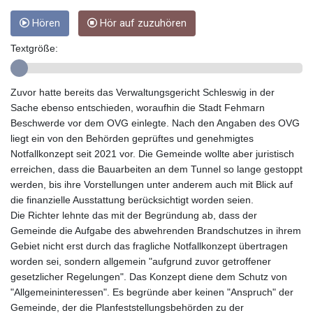
GYD 241.539903
Hören
Hör auf zuzuhören
HKD 9.040442
HNL 30.944652
Textgröße:
HRK 7.534482
HTG 150.95029
HUF 366.519917
Zuvor hatte bereits das Verwaltungsgericht Schleswig in der
IDR 20604.535143
Sache ebenso entschieden, woraufhin die Stadt Fehmarn
ILS 3.465739
Beschwerde vor dem OVG einlegte. Nach den Angaben des OVG
IMP 0.856496
liegt ein von den Behörden geprüftes und genehmigtes
INR 109.762882
Notfallkonzept seit 2021 vor. Die Gemeinde wollte aber juristisch
IQD 1512.462949
erreichen, dass die Bauarbeiten an dem Tunnel so lange gestoppt
IRR
werden, bis ihre Vorstellungen unter anderem auch mit Blick auf
1584348.162378
die finanzielle Ausstattung berücksichtigt worden seien.
ISK 142.411184
Die Richter lehnte das mit der Begründung ab, dass der
JEP 0.856496
Gemeinde die Aufgabe des abwehrenden Brandschutzes in ihrem
JMD 183.008911
Gebiet nicht erst durch das fragliche Notfallkonzept übertragen
JOD 0.81702
worden sei, sondern allgemein "aufgrund zuvor getroffener
JPY 182.503455
gesetzlicher Regelungen". Das Konzept diene dem Schutz von
KES 149.119782
"Allgemeininteressen". Es begründe aber keinen "Anspruch" der
KGS 100.775889
Gemeinde, der die Planfeststellungsbehörden zu der