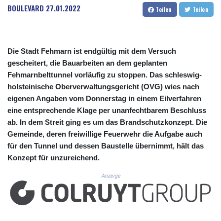
CUC 1.152379
BOULEVARD
27.01.2022
Teilen
Teilen
CUP 30.538041
CVE 110.303663
CZK 24.256194
DJF 205.597417
Die Stadt Fehmarn ist endgültig mit dem Versuch
DKK 7.475499
gescheitert, die Bauarbeiten an dem geplanten
DOP 67.275332
Fehmarnbelttunnel vorläufig zu stoppen. Das schleswig-
DZD 153.346558
holsteinische Oberverwaltungsgericht (OVG) wies nach
EGP 57.370946
eigenen Angaben vom Donnerstag in einem Eilverfahren
ERN 17.285684
eine entsprechende Klage per unanfechtbarem Beschluss
ETB 186.347968
FJD 2.551309
ab. In dem Streit ging es um das Brandschutzkonzept. Die
FKP 0.856496
Gemeinde, deren freiwillige Feuerwehr die Aufgabe auch
GBP 0.85733
für den Tunnel und dessen Baustelle übernimmt, hält das
GEL 3.013436
Konzept für unzureichend.
GGP 0.856496
GHS 13.570757
Anzeige
GIP 0.856496
GMD 85.276242
GNF 10139.201975
GTQ 8.809317