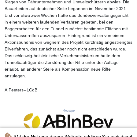
MNT 4144.000792
Klagen von Fährunternehmen und Umweltschützern abwies. Die
MOP 9.328972
Bauarbeiten auf deutscher Seite begannen im November 2021.
MRU 46.285429
Erst vor etwa zwei Wochen hatte das Bundesverwaltungsgericht
MUR 54.242586
in einem weiteren laufenden Verfahren gebeten, bei den
MVR 17.815708
Baggerarbeiten für den Tunnel zunächst bestimmte Flächen mit
MWK 2001.953827
Unterwasserriffen auszusparen. Hintergrund ist ein von einem
MXN 19.792091
Aktionsbündnis von Gegnern des Projekt kurzfristig angestrengtes
MYR 4.714415
Eilverfahren, das zunächst aber noch nicht entschieden wurde.
MZN 73.639049
Das schleswig-holsteinische Verkehrsministerium hatte dem
NAD 18.831591
Tunnelbauträger die Zerstörung der Riffe unter der Auflage
NGN 1572.438973
erlaubt, an anderer Stelle als Kompensation neue Riffe
NIO 42.484154
anzulegen.
NOK 10.977222
NPR 175.800197
A.Peeters--LCdB
NZD 1.962346
OMR 0.443084
PAB 1.15453
Anzeige
PEN 3.902569
PGK 5.100921
PHP 70.185659
PKR 320.527693
Mit der Nutzung dieser Website erklären Sie sich damit