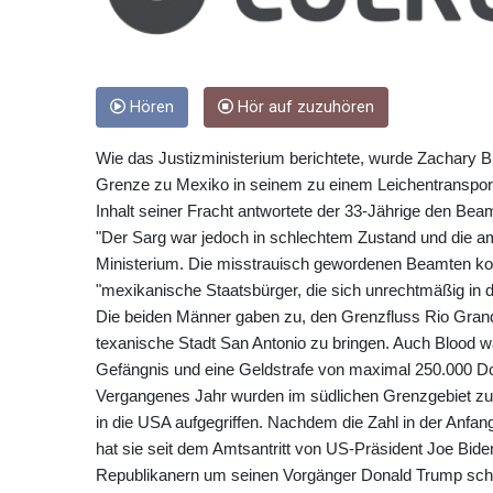
Hören
Hör auf zuzuhören
Wie das Justizministerium berichtete, wurde Zachary B
Grenze zu Mexiko in seinem zu einem Leichentranspor
Inhalt seiner Fracht antwortete der 33-Jährige den Bea
"Der Sarg war jedoch in schlechtem Zustand und die am
Ministerium. Die misstrauisch gewordenen Beamten kon
"mexikanische Staatsbürger, die sich unrechtmäßig in de
Die beiden Männer gaben zu, den Grenzfluss Rio Grande
texanische Stadt San Antonio zu bringen. Auch Blood w
Gefängnis und eine Geldstrafe von maximal 250.000 Dol
Vergangenes Jahr wurden im südlichen Grenzgebiet zu M
in die USA aufgegriffen. Nachdem die Zahl in der Anf
hat sie seit dem Amtsantritt von US-Präsident Joe Bid
Republikanern um seinen Vorgänger Donald Trump scharf