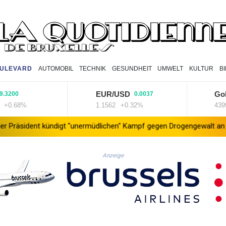
ULEVARD
AUTOMOBIL
TECHNIK
GESUNDHEIT
UMWELT
KULTUR
B
EUR/USD
Goldpre
0
0.0037
68%
1.1562
+0.32%
4399.7
+
t kündigt "unermüdlichen" Kampf gegen Drogengewalt an
Südkore
Anzeige