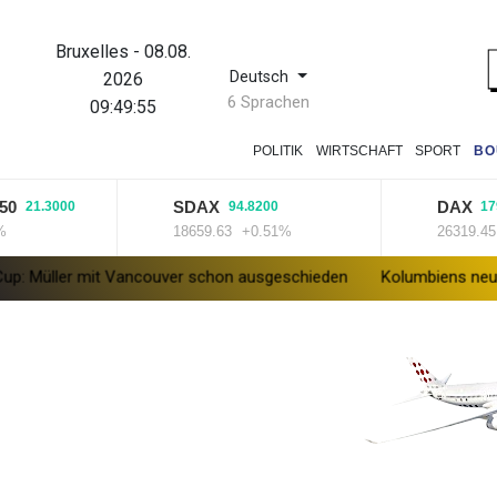
Bruxelles
-
08.08.
Deutsch
2026
6 Sprachen
09:49:56
POLITIK
WIRTSCHAFT
SPORT
BO
SDAX
DAX
1.3000
94.8200
179.320
18659.63
+0.51%
26319.45
+0.
mit Vancouver schon ausgeschieden
Kolumbiens neuer Präsiden