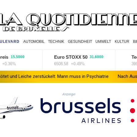
ULEVARD
AUTOMOBIL
TECHNIK
GESUNDHEIT
UMWELT
KULTUR
B
Euro STOXX 50
TecDA
15.5000
31.6000
36%
6508.58
+0.49%
3994.95
eiche zerstückelt: Mann muss in Psychiatrie
Nach Ausweisung von 
Anzeige