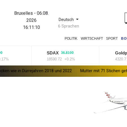
Bruxelles
-
06.08.
Deutsch
2026
6 Sprachen
16:11:10
POLITIK
WIRTSCHAFT
SPORT
BO
SDAX
Goldpreis
36.8100
%
18590.72
+0.2%
4320.7
+0.
n Dürrejahren 2018 und 2022
Mutter mit 71 Stichen getötet und L