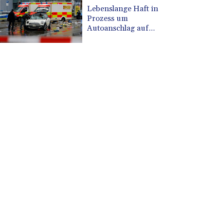
CUP 30.588806
Lebenslange Haft in
CVE 110.25684
Prozess um
CZK 24.205269
Autoanschlag auf
Münchner Verdi-Demo
DJF 205.50301
DKK 7.475304
DOP 67.244732
DZD 153.502688
EGP 57.471515
ERN 17.314419
ETB 186.262401
FJD 2.553819
FKP 0.857432
GBP 0.857122
GEL 3.018477
GGP 0.857432
GHS 13.565055
GIP 0.857432
GMD 84.842311
GNF 10135.249888