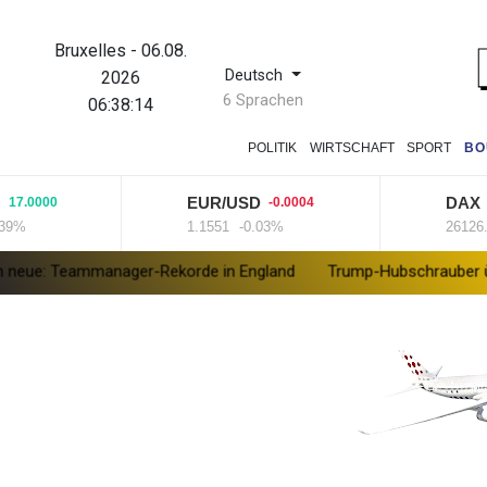
Bruxelles
-
06.08.
Deutsch
2026
6 Sprachen
06:38:14
POLITIK
WIRTSCHAFT
SPORT
BO
EUR/USD
DAX
0000
-0.0004
-76.
1.1551
-0.03%
26126.3
-
ammanager-Rekorde in England
Trump-Hubschrauber über Washi