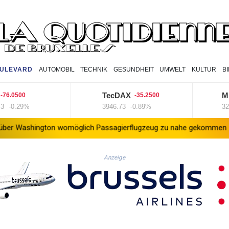
ULEVARD
AUTOMOBIL
TECHNIK
GESUNDHEIT
UMWELT
KULTUR
B
TecDAX
MDA
0500
-35.2500
0.29%
3946.73
-0.89%
32426.
ngton womöglich Passagierflugzeug zu nahe gekommen
Niedrig
Anzeige