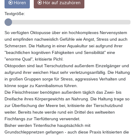
Hören
Hör auf zuzuhören
GYD 241.590075
HKD 9.063634
Textgröße:
HNL 31.037372
HRK 7.535927
HTG 151.004686
So verfügten Oktopusse über ein hochkomplexes Nervensystem
HUF 361.716561
und empfinden nachweislich Gefühle wie Angst, Stress und auch
IDR 20669.039071
Schmerzen. Die Haltung in einer Aquakultur sei aufgrund ihrer
ILS 3.470936
"beachtlichen kognitiven Fähigkeiten und Sensibilität" eine
IMP 0.85882
"enorme Qual", kritisierte Pichl.
INR 109.868418
Oktopoden sind laut Tierschutzbund außerdem Einzelgänger und
IQD 1514.327484
aufgrund ihrer weichen Haut sehr verletzungsanfällig. Die Haltung
IRR
in großen Gruppen sorge für Stress, aggressives Verhalten und
1588628.329042
könne sogar zu Kannibalismus führen.
ISK 141.829705
Die Fleischfresser benötigten außerdem täglich das Zwei- bis
JEP 0.85882
Dreifache ihres Körpergewichts an Nahrung. Die Haltung trage so
JMD 183.531544
zur Überfischung der Meere bei, kritisierte der Tierschutzbund
JOD 0.819316
weiter. Bereits heute werde rund ein Drittel des weltweiten
JPY 182.269373
Fischfangs zur Tierfütterung verwendet.
KES 149.514917
Bisher werden Tintenfische hauptsächlich mit
KGS 101.051106
Grundschleppnetzen gefangen - auch diese Praxis kritisierten die