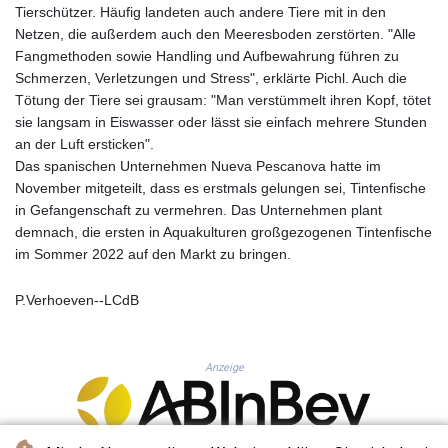
KHR 4682.834137
Tierschützer. Häufig landeten auch andere Tiere mit in den
KMF 493.413562
Netzen, die außerdem auch den Meeresboden zerstörten. "Alle
KRW 1643.262353
Fangmethoden sowie Handling und Aufbewahrung führen zu
KWD 0.357314
Schmerzen, Verletzungen und Stress", erklärte Pichl. Auch die
KYD 0.962491
Tötung der Tiere sei grausam: "Man verstümmelt ihren Kopf, tötet
KZT 541.96516
sie langsam in Eiswasser oder lässt sie einfach mehrere Stunden
LAK 26120.848953
an der Luft ersticken".
LBP
Das spanischen Unternehmen Nueva Pescanova hatte im
103478.082403
November mitgeteilt, dass es erstmals gelungen sei, Tintenfische
LKR 387.560012
in Gefangenschaft zu vermehren. Das Unternehmen plant
LRD 209.441022
demnach, die ersten in Aquakulturen großgezogenen Tintenfische
LSL 18.846883
im Sommer 2022 auf den Markt zu bringen.
LTL 3.411992
LVL 0.698971
P.Verhoeven--LCdB
LYD 7.354989
MAD 10.762356
MDL 20.066482
Anzeige
MGA 4971.689885
MKD 61.580848
MMK 2425.815515