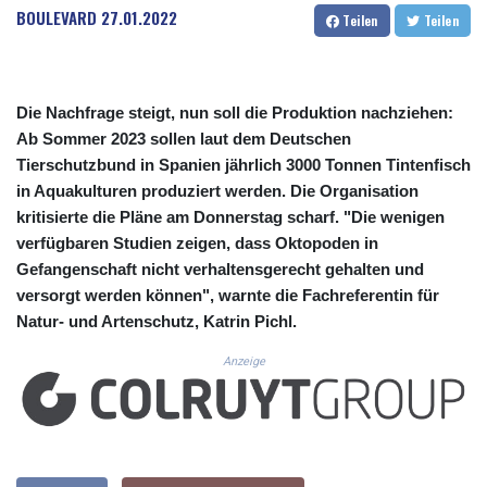
CUC 1.155534
BOULEVARD
27.01.2022
Teilen
Teilen
CUP 30.621655
CVE 110.582239
CZK 24.19053
DJF 205.360973
Die Nachfrage steigt, nun soll die Produktion nachziehen:
DKK 7.475959
Ab Sommer 2023 sollen laut dem Deutschen
DOP 67.310099
Tierschutzbund in Spanien jährlich 3000 Tonnen Tintenfisch
DZD 153.620497
in Aquakulturen produziert werden. Die Organisation
EGP 57.544214
kritisierte die Pläne am Donnerstag scharf. "Die wenigen
ERN 17.333012
verfügbaren Studien zeigen, dass Oktopoden in
ETB 184.827242
FJD 2.554311
Gefangenschaft nicht verhaltensgerecht gehalten und
FKP 0.85882
versorgt werden können", warnte die Fachreferentin für
GBP 0.858273
Natur- und Artenschutz, Katrin Pichl.
GEL 3.021745
GGP 0.85882
Anzeige
GHS 13.548654
GIP 0.85882
GMD 84.92773
GNF 10148.480495
GTQ 8.809274