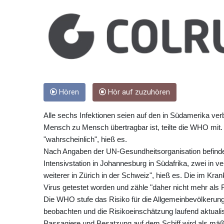
Hören
Hör auf zuzuhören
Alle sechs Infektionen seien auf den in Südamerika v
Mensch zu Mensch übertragbar ist, teilte die WHO mit. I
"wahrscheinlich", hieß es.
Nach Angaben der UN-Gesundheitsorganisation befinden
Intensivstation in Johannesburg in Südafrika, zwei in
weiterer in Zürich in der Schweiz", hieß es. Die im Kra
Virus getestet worden und zähle "daher nicht mehr als F
Die WHO stufe das Risiko für die Allgemeinbevölkerung 
beobachten und die Risikoeinschätzung laufend aktualisi
Passagiere und Besatzung auf dem Schiff wird als mäßi