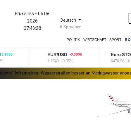
Bruxelles
-
06.08.
Deutsch
2026
6 Sprachen
07:43:29
POLITIK
WIRTSCHAFT
SPORT
BO
EUR/USD
Euro STOXX 5
0
-0.0006
1.1549
-0.05%
6476.98
-0.15%
astruktur: Wasserstraßen besser an Niedrigwasser anpassen
Zverev