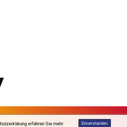
KGS 101.031383
KHR 4675.351658
KMF 493.31666
KRW 1638.053175
KWD 0.357244
KYD 0.961394
KZT 541.347885
LAK 26077.708924
LBP 103304.008718
LKR 387.05831
LRD 208.222897
LSL 18.925383
LTL 3.411323
LVL 0.698834
LYD 7.342475
MAD 10.751835
MDL 20.043627
MGA 4910.290079
Einverstanden
hutzerklärung erfahren Sie mehr.