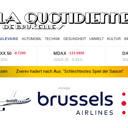
ULEVARD
AUTOMOBIL
TECHNIK
GESUNDHEIT
UMWELT
KULTUR
B
0
MDAX
DAX
-9.7200
-133.5800
-7
32426.33
-0.41%
26126.3
 hadert nach Aus: "Schlechtestes Spiel der Saison"
Vier deutsc
Anzeige