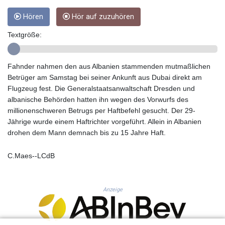
GYD 241.024009
Hören
Hör auf zuzuhören
HKD 9.064594
HNL 30.884989
Textgröße:
HRK 7.534375
HTG 150.666939
HUF 363.033032
Fahnder nahmen den aus Albanien stammenden mutmaßlichen
IDR 20546.50216
Betrüger am Samstag bei seiner Ankunft aus Dubai direkt am
ILS 3.468101
Flugzeug fest. Die Generalstaatsanwaltschaft Dresden und
IMP 0.857019
albanische Behörden hatten ihn wegen des Vorwurfs des
INR 110.072122
millionenschweren Betrugs per Haftbefehl gesucht. Der 29-
IQD 1509.468404
Jährige wurde einem Haftrichter vorgeführt. Allein in Albanien
IRR 1589307.85432
drohen dem Mann demnach bis zu 15 Jahre Haft.
ISK 142.587462
JEP 0.857019
C.Maes--LCdB
JMD 182.994762
JOD 0.819159
JPY 182.969975
Anzeige
KES 149.450928
KGS 101.03906
KHR 4680.351701