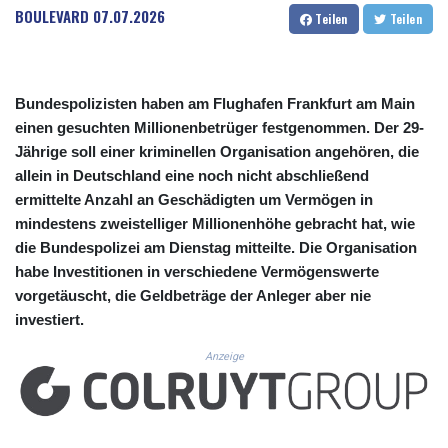
CUC 1.155398
BOULEVARD
07.07.2026
Teilen
Teilen
CUP 30.61805
CVE 110.22332
CZK 24.264051
DJF 205.196847
Bundespolizisten haben am Flughafen Frankfurt am Main
DKK 7.475264
einen gesuchten Millionenbetrüger festgenommen. Der 29-
DOP 67.26602
Jährige soll einer kriminellen Organisation angehören, die
DZD 153.587771
allein in Deutschland eine noch nicht abschließend
EGP 57.609419
ermittelte Anzahl an Geschädigten um Vermögen in
ERN 17.330971
mindestens zweistelliger Millionenhöhe gebracht hat, wie
ETB 185.985596
FJD 2.552261
die Bundespolizei am Dienstag mitteilte. Die Organisation
FKP 0.857019
habe Investitionen in verschiedene Vermögenswerte
GBP 0.856098
vorgetäuscht, die Geldbeträge der Anleger aber nie
GEL 3.015386
investiert.
GGP 0.857019
GHS 13.519372
Anzeige
GIP 0.857019
GMD 84.920858
GNF 10120.260724
GTQ 8.791676