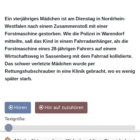
CRC 522.691555
CUC 1.154361
CUP 30.590573
Ein vierjähriges Mädchen ist am Dienstag in Nordrhein-
CVE 110.139177
Westfalen nach einem Zusammenstoß mit einer
CZK 24.180463
Forstmaschine gestorben. Wie die Polizei in Warendorf
DJF 205.251075
mitteilte, saß das Kind in einem Fahrradanhänger, als die
DKK 7.475355
Forstmaschine eines 28-jährigen Fahrers auf einem
DOP 67.221459
Wirtschaftsweg in Sassenberg mit dem Fahrrad kollidierte.
DZD 153.497698
EGP 57.432011
Das schwer verletzte Mädchen wurde per
ERN 17.315419
Rettungshubschrauber in eine Klinik gebracht, wo es wenig
ETB 186.038334
später starb.
FJD 2.553967
FKP 0.857481
GBP 0.857373
GEL 3.018718
Hören
Hör auf zuzuhören
GGP 0.857481
GHS 13.514561
Textgröße:
GIP 0.857481
GMD 84.845162
Der 38 Jahre alte Fahrradfahrer wurde am Unfallort medizinisch
GNF 10124.083393