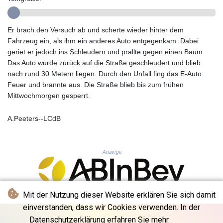
GYD 241.504196
HKD 9.039024
Er brach den Versuch ab und scherte wieder hinter dem
HNL 30.940078
Fahrzeug ein, als ihm ein anderes Auto entgegenkam. Dabei
HRK 7.533599
geriet er jedoch ins Schleudern und prallte gegen einen Baum.
HTG 150.927975
Das Auto wurde zurück auf die Straße geschleudert und blieb
HUF 365.333043
nach rund 30 Metern liegen. Durch den Unfall fing das E-Auto
IDR 20624.533343
Feuer und brannte aus. Die Straße blieb bis zum frühen
ILS 3.472762
Mittwochmorgen gesperrt.
IMP 0.856369
INR 109.715086
IQD 1512.239361
A.Peeters--LCdB
IRR
1584113.947438
ISK 142.468329
Anzeige
JEP 0.856369
JMD 182.981857
JOD 0.816908
Mit der Nutzung dieser Website erklären Sie sich damit
JPY 182.455111
KES 149.049537
einverstanden, dass wir Cookies verwenden. In der
KGS 100.760472
Datenschutzerklärung erfahren Sie mehr.