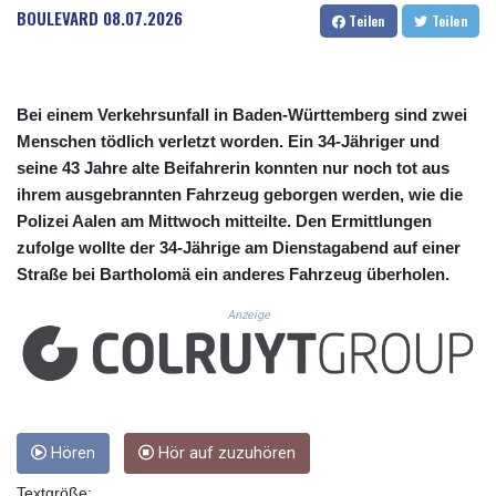
CUC 1.152209
BOULEVARD
08.07.2026
Teilen
Teilen
CUP 30.533527
CVE 110.287357
CZK 24.243908
DJF 205.567023
Bei einem Verkehrsunfall in Baden-Württemberg sind zwei
DKK 7.475736
Menschen tödlich verletzt worden. Ein 34-Jähriger und
DOP 67.265387
seine 43 Jahre alte Beifahrerin konnten nur noch tot aus
DZD 153.102878
ihrem ausgebrannten Fahrzeug geborgen werden, wie die
EGP 57.247371
Polizei Aalen am Mittwoch mitteilte. Den Ermittlungen
ERN 17.283128
zufolge wollte der 34-Jährige am Dienstagabend auf einer
ETB 186.320421
FJD 2.552604
Straße bei Bartholomä ein anderes Fahrzeug überholen.
FKP 0.856369
Anzeige
GBP 0.856512
GEL 3.013019
GGP 0.856369
GHS 13.568751
GIP 0.856369
GMD 85.263702
Hören
Hör auf zuzuhören
GNF 10137.703095
GTQ 8.808015
Textgröße: