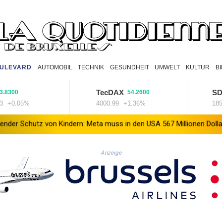
ULEVARD
AUTOMOBIL
TECHNIK
GESUNDHEIT
UMWELT
KULTUR
B
TecDAX
SDAX
0
54.2600
.05%
4000.99
+1.36%
18564.81
von Kindern: Meta muss in den USA 567 Millionen Dollar zahlen
Anzeige