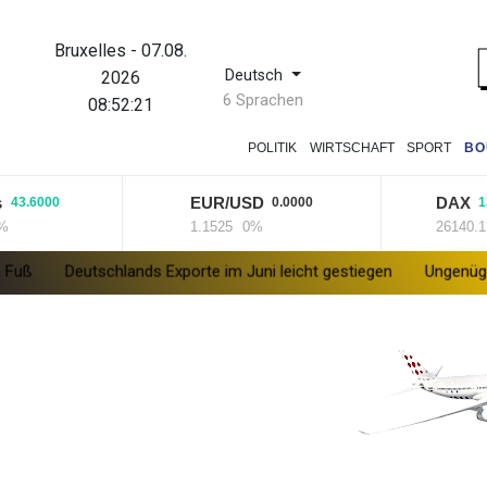
Bruxelles
-
07.08.
Deutsch
2026
6 Sprachen
08:52:21
POLITIK
WIRTSCHAFT
SPORT
BO
EUR/USD
DAX
6000
0.0000
13.830
1.1525
0%
26140.13
+0
tschlands Exporte im Juni leicht gestiegen
Ungenügender Schutz 