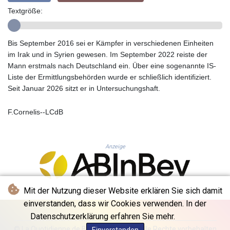
GYD 241.157003
Textgröße:
HKD 9.067746
HNL 30.895616
HRK 7.536622
Bis September 2016 sei er Kämpfer in verschiedenen Einheiten
HTG 150.718127
im Irak und in Syrien gewesen. Im September 2022 reiste der
HUF 363.096405
Mann erstmals nach Deutschland ein. Über eine sogenannte IS-
IDR 20580.370421
Liste der Ermittlungsbehörden wurde er schließlich identifiziert.
ILS 3.468234
Seit Januar 2026 sitzt er in Untersuchungshaft.
IMP 0.8566
INR 110.076256
F.Cornelis--LCdB
IQD 1509.981237
IRR
1590322.371805
Anzeige
ISK 142.598215
JEP 0.8566
JMD 183.057725
JOD 0.819746
Mit der Nutzung dieser Website erklären Sie sich damit
JPY 182.445186
einverstanden, dass wir Cookies verwenden. In der
KES 149.158147
Datenschutzerklärung erfahren Sie mehr.
KGS 101.104505
© La Quotidienne de Bruxelles - 2026 - Alle Rechte vorbehalten