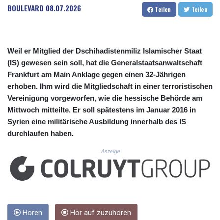
CUC 1.156136
BOULEVARD
08.07.2026
Teilen
Teilen
CUP 30.637594
CVE 110.26363
CZK 24.258158
DJF 205.267449
Weil er Mitglied der Dschihadistenmiliz Islamischer Staat
DKK 7.477932
(IS) gewesen sein soll, hat die Generalstaatsanwaltschaft
DOP 67.289164
Frankfurt am Main Anklage gegen einen 32-Jährigen
DZD 152.967099
erhoben. Ihm wird die Mitgliedschaft in einer terroristischen
EGP 57.293288
Vereinigung vorgeworfen, wie die hessische Behörde am
ERN 17.342035
Mittwoch mitteilte. Er soll spätestens im Januar 2016 in
ETB 186.049588
FJD 2.553384
Syrien eine militärische Ausbildung innerhalb des IS
FKP 0.8566
durchlaufen haben.
GBP 0.856968
Anzeige
GEL 3.017966
GGP 0.8566
GHS 13.526832
GIP 0.8566
GMD 84.980421
GNF 10123.874202
Hören
Hör auf zuzuhören
GTQ 8.794891