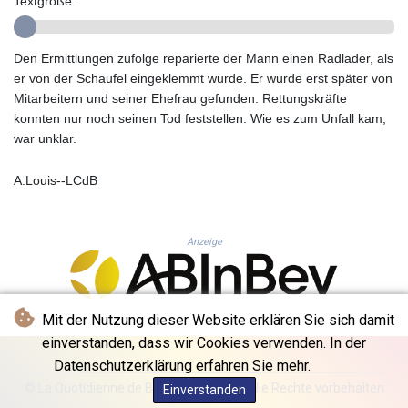
Textgröße:
GYD 241.157003
HKD 9.067746
HNL 30.895616
Den Ermittlungen zufolge reparierte der Mann einen Radlader, als
HRK 7.536622
er von der Schaufel eingeklemmt wurde. Er wurde erst später von
HTG 150.718127
Mitarbeitern und seiner Ehefrau gefunden. Rettungskräfte
HUF 363.096405
konnten nur noch seinen Tod feststellen. Wie es zum Unfall kam,
IDR 20580.370421
war unklar.
ILS 3.468234
IMP 0.857252
A.Louis--LCdB
INR 110.076256
IQD 1509.981237
IRR
Anzeige
1590322.371805
ISK 142.598215
JEP 0.857252
JMD 183.057725
Mit der Nutzung dieser Website erklären Sie sich damit
JOD 0.819746
einverstanden, dass wir Cookies verwenden. In der
JPY 182.445186
Datenschutzerklärung erfahren Sie mehr.
KES 149.158147
© La Quotidienne de Bruxelles - 2026 - Alle Rechte vorbehalten
Einverstanden
KGS 101.104505