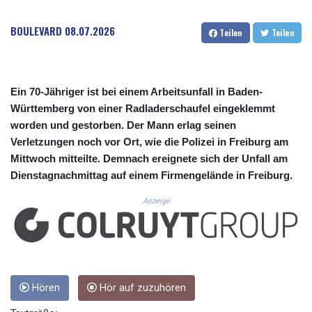
CUC 1.156136
CUP 30.637594
BOULEVARD
08.07.2026
Teilen
Teilen
CVE 110.26363
CZK 24.258158
DJF 205.267449
DKK 7.477932
Ein 70-Jähriger ist bei einem Arbeitsunfall in Baden-
DOP 67.289164
Württemberg von einer Radladerschaufel eingeklemmt
DZD 152.967099
worden und gestorben. Der Mann erlag seinen
EGP 57.380687
ERN 17.342035
Verletzungen noch vor Ort, wie die Polizei in Freiburg am
ETB 186.049588
Mittwoch mitteilte. Demnach ereignete sich der Unfall am
FJD 2.553384
Dienstagnachmittag auf einem Firmengelände in Freiburg.
FKP 0.857252
GBP 0.858527
Anzeige
GEL 3.017966
GGP 0.857252
GHS 13.526832
GIP 0.857252
GMD 84.980421
Hören
Hör auf zuzuhören
GNF 10123.874202
GTQ 8.794891