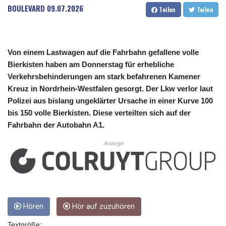
CUC 1.156136
BOULEVARD
09.07.2026
Teilen
Teilen
CUP 30.637594
CVE 110.646682
CZK 24.258158
DJF 205.46888
Von einem Lastwagen auf die Fahrbahn gefallene volle
DKK 7.477932
Bierkisten haben am Donnerstag für erhebliche
DOP 67.345355
Verkehrsbehinderungen am stark befahrenen Kamener
DZD 153.688625
Kreuz in Nordrhein-Westfalen gesorgt. Der Lkw verlor laut
EGP 57.293288
Polizei aus bislang ungeklärter Ursache in einer Kurve 100
ERN 17.342035
bis 150 volle Bierkisten. Diese verteilten sich auf der
ETB 184.982115
FJD 2.553384
Fahrbahn der Autobahn A1.
FKP 0.859288
Anzeige
GBP 0.856968
GEL 3.017966
GGP 0.859288
GHS 13.596606
GIP 0.859288
GMD 84.980421
Hören
Hör auf zuzuhören
GNF 10145.090599
GTQ 8.820142
Textgröße: