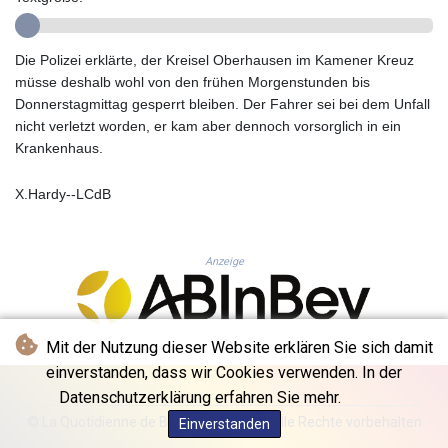
GYD 241.849406
HKD 9.067746
Die Polizei erklärte, der Kreisel Oberhausen im Kamener Kreuz
HNL 31.077375
müsse deshalb wohl von den frühen Morgenstunden bis
HRK 7.536622
Donnerstagmittag gesperrt bleiben. Der Fahrer sei bei dem Unfall
HTG 151.150865
nicht verletzt worden, er kam aber dennoch vorsorglich in ein
HUF 363.096405
Krankenhaus.
IDR 20580.370421
ILS 3.468234
IMP 0.859288
X.Hardy--LCdB
INR 109.992259
IQD 1515.115748
IRR
Anzeige
1590322.371805
ISK 142.598215
JEP 0.859288
Mit der Nutzung dieser Website erklären Sie sich damit
JMD 183.583315
JOD 0.819746
einverstanden, dass wir Cookies verwenden. In der
JPY 182.445186
Datenschutzerklärung erfahren Sie mehr.
KES 148.887592
© La Quotidienne de Bruxelles - 2026 - Alle Rechte vorbehalten
Einverstanden
KGS 101.104505