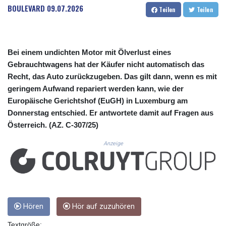
CUC 1.156136
BOULEVARD
09.07.2026
Teilen
Teilen
CUP 30.637594
CVE 110.646682
CZK 24.258158
DJF 205.46888
Bei einem undichten Motor mit Ölverlust eines
DKK 7.477932
Gebrauchtwagens hat der Käufer nicht automatisch das
DOP 67.345355
Recht, das Auto zurückzugeben. Das gilt dann, wenn es mit
DZD 153.688625
geringem Aufwand repariert werden kann, wie der
EGP 57.293288
Europäische Gerichtshof (EuGH) in Luxemburg am
ERN 17.342035
Donnerstag entschied. Er antwortete damit auf Fragen aus
ETB 184.982115
FJD 2.553384
Österreich. (AZ. C‑307/25)
FKP 0.8566
Anzeige
GBP 0.856968
GEL 3.017966
GGP 0.8566
GHS 13.596606
GIP 0.8566
GMD 84.980421
Hören
Hör auf zuzuhören
GNF 10145.090599
GTQ 8.820142
Textgröße: