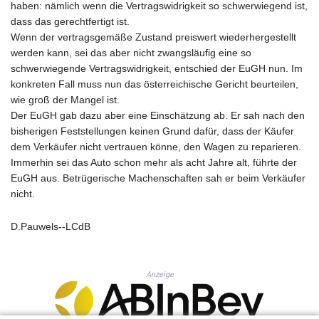
haben: nämlich wenn die Vertragswidrigkeit so schwerwiegend ist,
KHR 4685.244046
dass das gerechtfertigt ist.
KMF 492.514185
Wenn der vertragsgemäße Zustand preiswert wiederhergestellt
KRW 1627.712241
werden kann, sei das aber nicht zwangsläufig eine so
KWD 0.356853
schwerwiegende Vertragswidrigkeit, entschied der EuGH nun. Im
KYD 0.963346
konkreten Fall muss nun das österreichische Gericht beurteilen,
KZT 541.784389
wie groß der Mangel ist.
LAK 26108.437325
Der EuGH gab dazu aber eine Einschätzung ab. Er sah nach den
LBP
bisherigen Feststellungen keinen Grund dafür, dass der Käufer
103531.946431
dem Verkäufer nicht vertrauen könne, den Wagen zu reparieren.
LKR 387.745291
Immerhin sei das Auto schon mehr als acht Jahre alt, führte der
LRD 209.896866
EuGH aus. Betrügerische Machenschaften sah er beim Verkäufer
LSL 18.648909
nicht.
LTL 3.413768
LVL 0.699335
LYD 7.358849
D.Pauwels--LCdB
MAD 10.757887
MDL 20.102303
MGA 4982.944983
Anzeige
MKD 61.70777
MMK 2427.596601