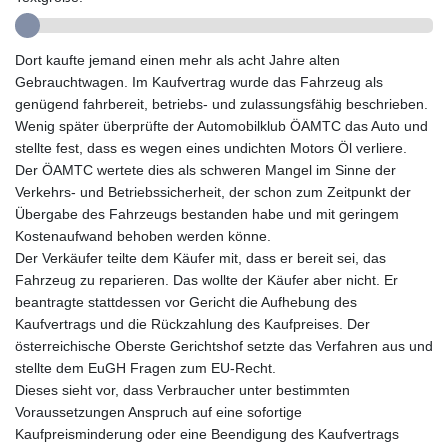
GYD 241.849406
HKD 9.067746
Dort kaufte jemand einen mehr als acht Jahre alten
HNL 31.077375
Gebrauchtwagen. Im Kaufvertrag wurde das Fahrzeug als
HRK 7.536622
genügend fahrbereit, betriebs- und zulassungsfähig beschrieben.
HTG 151.150865
Wenig später überprüfte der Automobilklub ÖAMTC das Auto und
HUF 363.096405
stellte fest, dass es wegen eines undichten Motors Öl verliere.
IDR 20580.370421
Der ÖAMTC wertete dies als schweren Mangel im Sinne der
ILS 3.468234
Verkehrs- und Betriebssicherheit, der schon zum Zeitpunkt der
IMP 0.8566
Übergabe des Fahrzeugs bestanden habe und mit geringem
INR 109.992259
Kostenaufwand behoben werden könne.
IQD 1515.115748
Der Verkäufer teilte dem Käufer mit, dass er bereit sei, das
IRR
Fahrzeug zu reparieren. Das wollte der Käufer aber nicht. Er
1590322.371805
beantragte stattdessen vor Gericht die Aufhebung des
ISK 142.598215
Kaufvertrags und die Rückzahlung des Kaufpreises. Der
JEP 0.8566
österreichische Oberste Gerichtshof setzte das Verfahren aus und
JMD 183.583315
stellte dem EuGH Fragen zum EU-Recht.
JOD 0.819746
Dieses sieht vor, dass Verbraucher unter bestimmten
JPY 182.445186
Voraussetzungen Anspruch auf eine sofortige
KES 148.887592
Kaufpreisminderung oder eine Beendigung des Kaufvertrags
KGS 101.104505