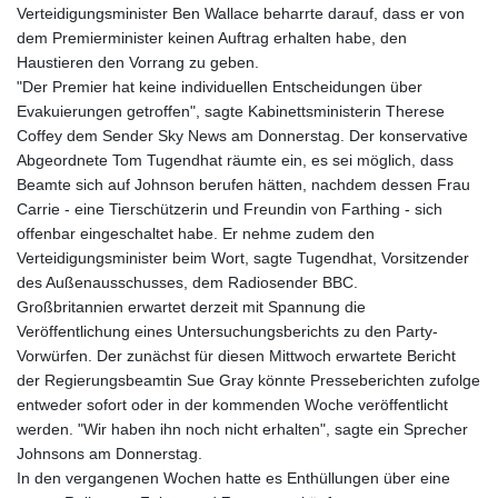
KHR 4682.906821
Verteidigungsminister Ben Wallace beharrte darauf, dass er von
KMF 491.958449
dem Premierminister keinen Auftrag erhalten habe, den
KRW 1636.527559
Haustieren den Vorrang zu geben.
KWD 0.356756
"Der Premier hat keine individuellen Entscheidungen über
KYD 0.961952
Evakuierungen getroffen", sagte Kabinettsministerin Therese
KZT 540.905481
Coffey dem Sender Sky News am Donnerstag. Der konservative
LAK 26081.121706
Abgeordnete Tom Tugendhat räumte ein, es sei möglich, dass
LBP
Beamte sich auf Johnson berufen hätten, nachdem dessen Frau
103366.035355
Carrie - eine Tierschützerin und Freundin von Farthing - sich
LKR 387.731275
offenbar eingeschaltet habe. Er nehme zudem den
LRD 208.352023
Verteidigungsminister beim Wort, sagte Tugendhat, Vorsitzender
LSL 18.827475
des Außenausschusses, dem Radiosender BBC.
LTL 3.401932
Großbritannien erwartet derzeit mit Spannung die
LVL 0.69691
Veröffentlichung eines Untersuchungsberichts zu den Party-
LYD 7.358163
Vorwürfen. Der zunächst für diesen Mittwoch erwartete Bericht
MAD 10.769655
der Regierungsbeamtin Sue Gray könnte Presseberichten zufolge
MDL 20.084174
entweder sofort oder in der kommenden Woche veröffentlicht
MGA 4962.784289
werden. "Wir haben ihn noch nicht erhalten", sagte ein Sprecher
MKD 61.534725
Johnsons am Donnerstag.
MMK 2418.826093
In den vergangenen Wochen hatte es Enthüllungen über eine