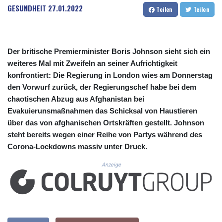
CUC 1.152127
GESUNDHEIT
27.01.2022
Teilen
Teilen
CUP 30.531367
CVE 110.279556
CZK 24.248834
DJF 205.552484
Der britische Premierminister Boris Johnson sieht sich ein
DKK 7.475686
weiteres Mal mit Zweifeln an seiner Aufrichtigkeit
DOP 67.260629
konfrontiert: Die Regierung in London wies am Donnerstag
DZD 153.094981
den Vorwurf zurück, der Regierungschef habe bei dem
EGP 57.25311
chaotischen Abzug aus Afghanistan bei
ERN 17.281906
Evakuierunsmaßnahmen das Schicksal von Haustieren
ETB 186.307243
FJD 2.552999
über das von afghanischen Ortskräften gestellt. Johnson
FKP 0.855822
steht bereits wegen einer Reihe von Partys während des
GBP 0.856474
Corona-Lockdowns massiv unter Druck.
GEL 3.01278
GGP 0.855822
Anzeige
GHS 13.567791
GIP 0.855822
GMD 85.257004
GNF 10136.986094
GTQ 8.807392