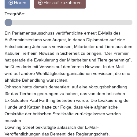
Hören
Hör auf zuzuhören
GYD 241.487115
HKD 9.038495
Textgröße:
HNL 30.937889
HRK 7.53374
HTG 150.917301
Ein Parlamentsausschuss veröffentlichte erneut E-Mails des
HUF 365.417829
Außenministeriums vom August, in denen Diplomaten auf eine
IDR 20663.399096
Entscheidung Johnsons verwiesen, Mitarbeiter und Tiere aus dem
ILS 3.465254
Kabuler Tierheim Nowsad in Sicherheit zu bringen. "Der Premier
IMP 0.855822
hat gerade die Evakuierung der Mitarbeiter und Tiere genehmigt",
INR 109.88556
heißt es darin mit Verweis auf den Verein Nowsad. In der Mail
IQD 1512.132406
wird auf andere Wohltätigkeitsorganisationen verwiesen, die eine
IRR
ähnliche Behandlung wünschten.
1584001.909458
Johnson hatte damals dementiert, auf eine Vorzugsbehandlung
ISK 142.401223
für das Tierheim gedrungen zu haben, das von dem britischen
JEP 0.855822
Ex-Soldaten Paul Farthing betrieben wurde. Die Evakuierung der
JMD 182.968915
Hunde und Katzen hatte zur Folge, dass viele afghanische
JOD 0.81682
Ortskräfte der britischen Streitkräfte zurückgelassen werden
JPY 182.476764
mussten.
KES 149.050765
Downing Street bekräftigte anlässlich der E-Mail-
KGS 100.753239
Veröffentlichungen das Dementi des Regierungschefs.