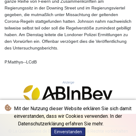
MNT 4142.864879
ganze Reihe von Feiern und Zusammenkünften am
MOP 9.326933
Regierungssitz in der Downing Street und im Regierungsviertel
MRU 46.275313
gegeben, die mutmaßlich unter Missachtung der geltenden
MUR 54.081038
Corona-Regeln stattgefunden hatten. Johnson nahm nachweislich
MVR 17.811217
teilweise selbst teil oder soll die Regelverstöße zumindest gebilligt
MWK 2001.516308
haben. Am Dienstag leitete die Londoner Polizei Ermittlungen zu
MXN 19.820025
den Vorwürfen ein. Offenbar verzögert dies die Veröffentlichung
MYR 4.714616
des Untersuchungsberichts.
MZN 73.622813
NAD 18.827475
P.Matthys--LCdB
NGN 1572.27322
NIO 42.474869
NOK 10.995958
Anzeige
NPR 175.761776
NZD 1.964521
OMR 0.442988
PAB 1.154277
Mit der Nutzung dieser Website erklären Sie sich damit
PEN 3.901717
einverstanden, dass wir Cookies verwenden. In der
PGK 5.099806
Datenschutzerklärung erfahren Sie mehr.
PHP 70.29585
© La Quotidienne de Bruxelles - 2026 - Alle Rechte vorbehalten
Einverstanden
PKR 320.457643