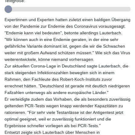
Textgröße:
HKD 9.068233
HNL 30.886664
HRK 7.535359
Expertinnen und Experten hatten zuletzt einen baldigen Übergang
HTG 150.674455
von der Pandemie zur Endemie des Coronavirus vorausgesagt.
HUF 363.218435
"Endemie kann viel bedeuten", betonte allerdings Lauterbach.
IDR 20574.407074
"Wir können auch in eine Endemie geraten, in der eine sehr
ILS 3.467228
gefährliche Variante dominant ist, gegen die wir die Schwachen
IMP 0.857003
weiter mit großem Aufwand schützen müssen." Wie sich das Virus
INR 110.044414
weiterentwickele, könne niemand vorhersagen.
IQD 1509.543707
Zur aktuellen Corona-Lage in Deutschland sagte Lauterbach, die
IRR
stark steigenden Infektionszahlen bewegten sich in einem
1589861.560911
Rahmen, den Fachleute des Robert-Koch-Instituts zuvor
ISK 142.614473
errechnet hätten. "Deutschland ist gerade mit deutlich niedrigeren
JEP 0.857003
Fallzahlen unterwegs als andere europäische Länder."
JMD 183.004683
Er verteidigte zudem das Vorhaben, die als besonders zuverlässig
JOD 0.819461
geltenden PCR-Tests wegen knapp werdender Kapazitäten zu
JPY 182.465669
rationieren. "Für sehr viele Testanlässe ist der Antigentest jetzt
KES 148.856198
optimal geeignet, weil er zuverlässig funktioniert und die
KGS 101.074744
Ergebnisse schneller vorliegen als bei PCR-Tests."
KHR 4680.585188
Entsetzt zeigte sich Lauterbach über Menschen in