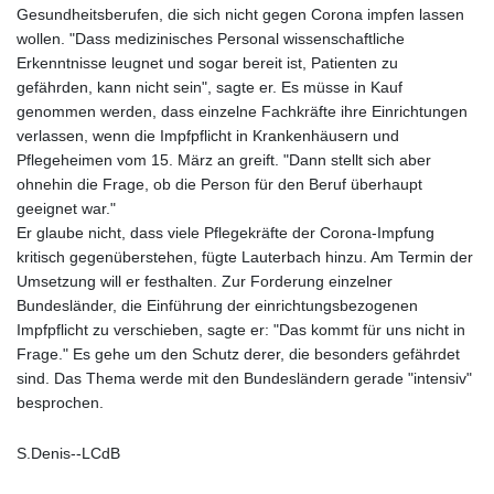
KMF 492.370809
Gesundheitsberufen, die sich nicht gegen Corona impfen lassen
KRW 1629.805632
wollen. "Dass medizinisches Personal wissenschaftliche
KWD 0.35675
Erkenntnisse leugnet und sogar bereit ist, Patienten zu
KYD 0.96031
gefährden, kann nicht sein", sagte er. Es müsse in Kauf
KZT 540.07675
genommen werden, dass einzelne Fachkräfte ihre Einrichtungen
LAK 26018.135435
verlassen, wenn die Impfpflicht in Krankenhäusern und
LBP
Pflegeheimen vom 15. März an greift. "Dann stellt sich aber
103193.107569
ohnehin die Frage, ob die Person für den Beruf überhaupt
LKR 386.523165
geeignet war."
LRD 207.997128
Er glaube nicht, dass viele Pflegekräfte der Corona-Impfung
LSL 18.721141
kritisch gegenüberstehen, fügte Lauterbach hinzu. Am Termin der
LTL 3.412778
Umsetzung will er festhalten. Zur Forderung einzelner
LVL 0.699133
Bundesländer, die Einführung der einrichtungsbezogenen
LYD 7.329784
Impfpflicht zu verschieben, sagte er: "Das kommt für uns nicht in
MAD 10.739954
Frage." Es gehe um den Schutz derer, die besonders gefährdet
MDL 20.038943
sind. Das Thema werde mit den Bundesländern gerade "intensiv"
MGA 4917.513571
besprochen.
MKD 61.511407
MMK 2426.660491
S.Denis--LCdB
MNT 4156.088844