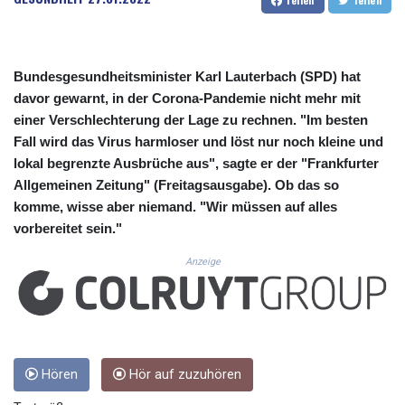
CUP 30.628717
CVE 110.23168
CZK 24.254187
DJF 205.207971
Bundesgesundheitsminister Karl Lauterbach (SPD) hat
DKK 7.47562
davor gewarnt, in der Corona-Pandemie nicht mehr mit
DOP 67.269666
einer Verschlechterung der Lage zu rechnen. "Im besten
DZD 152.922776
Fall wird das Virus harmloser und löst nur noch kleine und
EGP 57.293846
ERN 17.33701
lokal begrenzte Ausbrüche aus", sagte er der "Frankfurter
ETB 185.995679
Allgemeinen Zeitung" (Freitagsausgabe). Ob das so
FJD 2.552644
komme, wisse aber niemand. "Wir müssen auf alles
FKP 0.857003
vorbereitet sein."
GBP 0.856685
GEL 3.016621
Anzeige
GGP 0.857003
GHS 13.522912
GIP 0.857003
GMD 84.945873
GNF 10120.940719
Hören
Hör auf zuzuhören
GTQ 8.792342
GYD 241.087126