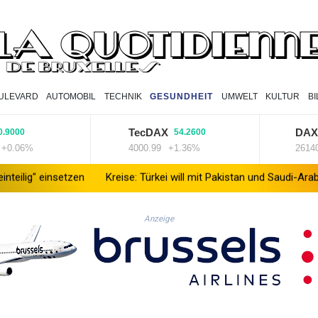
ULEVARD
AUTOMOBIL
TECHNIK
GESUNDHEIT
UMWELT
KULTUR
B
TecDAX
DAX
54.2600
13.8
6%
4000.99
+1.36%
26140.13
+
tzen
Kreise: Türkei will mit Pakistan und Saudi-Arabien Verteidig
Anzeige