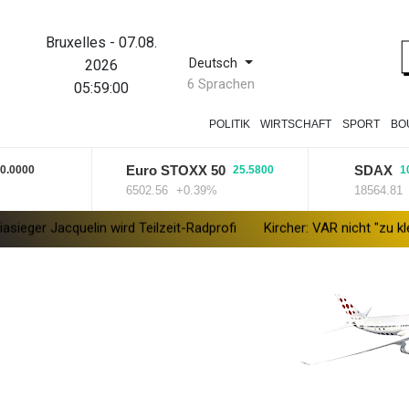
Bruxelles
-
07.08.
Deutsch
2026
6 Sprachen
05:59:01
POLITIK
WIRTSCHAFT
SPORT
BO
Euro STOXX 50
SDAX
0
25.5800
10.9000
6502.56
+0.39%
18564.81
+0.0
lin wird Teilzeit-Radprofi
Kircher: VAR nicht "zu kleinteilig" einse