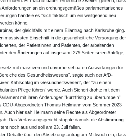
erhindern. Er machte dabei "erhebliche Zweifel" geltend, dass
hen Anforderungen an ein ordnungsgemäßes parlamentarisches
erungen handele es "sich faktisch um ein weitgehend neu
 werden könne.
pinar, der gleichfalls mit einem Eilantrag nach Karlsruhe ging.
n massivsten Einschnitt in die gesundheitliche Versorgung der
sicherten, der Patientinnen und Patienten, der arbeitenden
ter den Änderungen auf insgesamt 279 Seiten seien Anträge,
s Gesetz mit massiven und unvorhersehbaren Auswirkungen für
e Bereiche des Gesundheitswesens", sagte auch der AfD-
siven Kahlschlag im Gesundheitswesen", der "zu einem
lanten Pflege führen" werde. Auch Sichert drohte mit dem
Parlament mit ihren Änderungen "kurzfristig zu überrumpeln".
e des CDU-Abgeordneten Thomas Heilmann vom Sommer 2023
. Auch hier sah Heilmann seine Rechte als Abgeordneter
en gab. Das Verfassungsgericht stoppte damals die Abstimmung
eht noch aus und soll am 23. Juli fallen.
der Debatte über den Absetzungsantrag am Mittwoch ein, dass