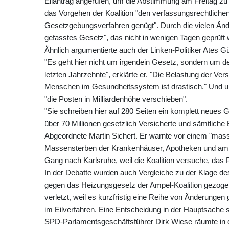
Eilantrag angerufen, um die Abstimmung am Freitag zu v
das Vorgehen der Koalition "den verfassungsrechtlic
Gesetzgebungsverfahren genügt". Durch die vielen Änd
gefasstes Gesetz", das nicht in wenigen Tagen geprüft
Ähnlich argumentierte auch der Linken-Politiker Ates Gür
"Es geht hier nicht um irgendein Gesetz, sondern um de
letzten Jahrzehnte", erklärte er. "Die Belastung der Ver
Menschen im Gesundheitssystem ist drastisch." Und un
"die Posten in Milliardenhöhe verschieben".
"Sie schreiben hier auf 280 Seiten ein komplett neue
über 70 Millionen gesetzlich Versicherte und sämtlich
Abgeordnete Martin Sichert. Er warnte vor einem "mas
Massensterben der Krankenhäuser, Apotheken und ambu
Gang nach Karlsruhe, weil die Koalition versuche, das 
In der Debatte wurden auch Vergleiche zu der Klag
gegen das Heizungsgesetz der Ampel-Koalition gezogen
verletzt, weil es kurzfristig eine Reihe von Änderung
im Eilverfahren. Eine Entscheidung in der Hauptsache st
SPD-Parlamentsgeschäftsführer Dirk Wiese räumte in 