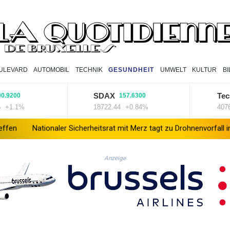
ULEVARD
AUTOMOBIL
TECHNIK
GESUNDHEIT
UMWELT
KULTUR
B
SDAX
TecDAX
157.6300
%
18722.44
+0.84%
4076.47
+
ler Sicherheitsrat mit Merz tagt zu Drohnenvorfall in Leipzig
Kabe
Anzeige