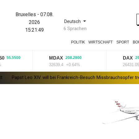
Bruxelles
-
07.08.
Deutsch
2026
6 Sprachen
15:21:50
POLITIK
WIRTSCHAFT
SPORT
BO
MDAX
DAX
5500
208.2800
290.9200
32639.4
+0.64%
26431.05
+1.1
IV. will bei Frankreich-Besuch Missbrauchsopfer treffen
Nationa