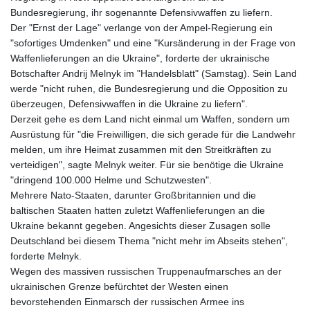
KHR 4681.941823
Bundesregierung, ihr sogenannte Defensivwaffen zu liefern.
KMF 492.514185
Der "Ernst der Lage" verlange von der Ampel-Regierung ein
KRW 1627.677557
"sofortiges Umdenken" und eine "Kursänderung in der Frage von
KWD 0.356853
Waffenlieferungen an die Ukraine", forderte der ukrainische
KYD 0.960588
Botschafter Andrij Melnyk im "Handelsblatt" (Samstag). Sein Land
KZT 540.233287
werde "nicht ruhen, die Bundesregierung und die Opposition zu
LAK 26025.676609
überzeugen, Defensivwaffen in die Ukraine zu liefern".
LBP
Derzeit gehe es dem Land nicht einmal um Waffen, sondern um
103223.017367
Ausrüstung für "die Freiwilligen, die sich gerade für die Landwehr
LKR 386.635196
melden, um ihre Heimat zusammen mit den Streitkräften zu
LRD 208.057415
verteidigen", sagte Melnyk weiter. Für sie benötige die Ukraine
LSL 18.726567
"dringend 100.000 Helme und Schutzwesten".
LTL 3.413768
Mehrere Nato-Staaten, darunter Großbritannien und die
LVL 0.699335
baltischen Staaten hatten zuletzt Waffenlieferungen an die
LYD 7.331909
Ukraine bekannt gegeben. Angesichts dieser Zusagen solle
MAD 10.743067
Deutschland bei diesem Thema "nicht mehr im Abseits stehen",
MDL 20.044751
forderte Melnyk.
MGA 4918.938878
Wegen des massiven russischen Truppenaufmarsches an der
MKD 61.529235
ukrainischen Grenze befürchtet der Westen einen
MMK 2427.363841
bevorstehenden Einmarsch der russischen Armee ins