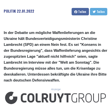
CUC 1.156136
CUP 30.637594
POLITIK
22.01.2022
Teilen
Teilen
CVE 110.26363
CZK 24.258158
DJF 205.267449
DKK 7.477932
In der Debatte um mögliche Waffenlieferungen an die
DOP 67.289164
Ukraine hält Bundesverteidigungsministerin Christine
DZD 152.967099
Lambrecht (SPD) an einem Nein fest. Es sei "Konsens in
EGP 57.293288
ERN 17.342035
der Bundesregierung", dass Waffenlieferung angesichts der
ETB 186.049588
zugespitzten Lage "aktuell nicht hilfreich" seien, sagte
FJD 2.553384
Lambrecht im Interview mit der "Welt am Sonntag". Die
FKP 0.857252
Bundesregierung müsse alles tun, um die Krisenlage zu
GBP 0.858527
deeskalieren. Unterdessen bekräftigte die Ukraine ihre Bitte
GEL 3.017966
nach deutschen Defensivwaffen.
GGP 0.857252
GHS 13.526832
Anzeige
GIP 0.857252
GMD 84.980421
GNF 10123.874202
GTQ 8.794891