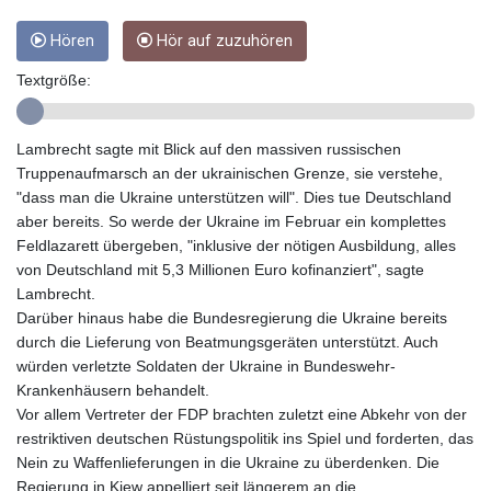
GYD 241.157003
Hören
Hör auf zuzuhören
HKD 9.066767
HNL 30.895616
Textgröße:
HRK 7.536622
HTG 150.718127
HUF 363.096405
Lambrecht sagte mit Blick auf den massiven russischen
IDR 20580.370421
Truppenaufmarsch an der ukrainischen Grenze, sie verstehe,
ILS 3.468234
"dass man die Ukraine unterstützen will". Dies tue Deutschland
IMP 0.857252
aber bereits. So werde der Ukraine im Februar ein komplettes
INR 110.076256
Feldlazarett übergeben, "inklusive der nötigen Ausbildung, alles
IQD 1509.981237
von Deutschland mit 5,3 Millionen Euro kofinanziert", sagte
IRR
Lambrecht.
1590322.371805
Darüber hinaus habe die Bundesregierung die Ukraine bereits
ISK 142.598215
durch die Lieferung von Beatmungsgeräten unterstützt. Auch
JEP 0.857252
würden verletzte Soldaten der Ukraine in Bundeswehr-
JMD 183.057725
Krankenhäusern behandelt.
JOD 0.819746
Vor allem Vertreter der FDP brachten zuletzt eine Abkehr von der
JPY 182.445186
restriktiven deutschen Rüstungspolitik ins Spiel und forderten, das
KES 149.158147
Nein zu Waffenlieferungen in die Ukraine zu überdenken. Die
KGS 101.104505
Regierung in Kiew appelliert seit längerem an die