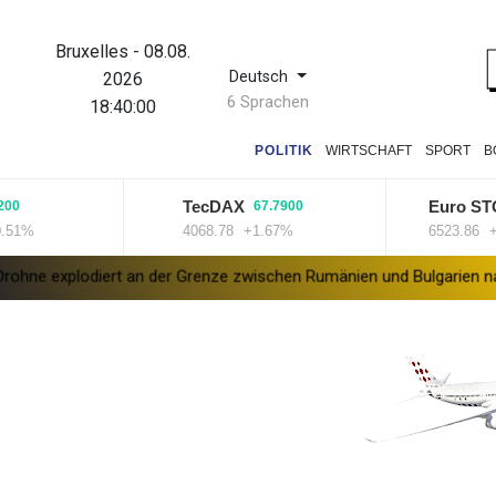
Bruxelles
-
08.08.
Deutsch
2026
6 Sprachen
18:40:00
POLITIK
WIRTSCHAFT
SPORT
B
TecDAX
Euro STOXX 
67.7900
4068.78
+1.67%
6523.86
+0.33
odiert an der Grenze zwischen Rumänien und Bulgarien nahe Gaspipe