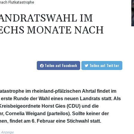
nach Flutkatastrophe
LANDRATSWAHL IM
SECHS MONATE NACH
Teilen
auf Facebook
Teilen
auf Twitter
astrophe im rheinland-pfälzischen Ahrtal findet im
 erste Runde der Wahl eines neuen Landrats statt. Als
 Kreisbeigeordnete Horst Gies (CDU) und die
 Cornelia Weigand (parteilos). Sollte keiner der
n, findet am 6. Februar eine Stichwahl statt.
Anzeige