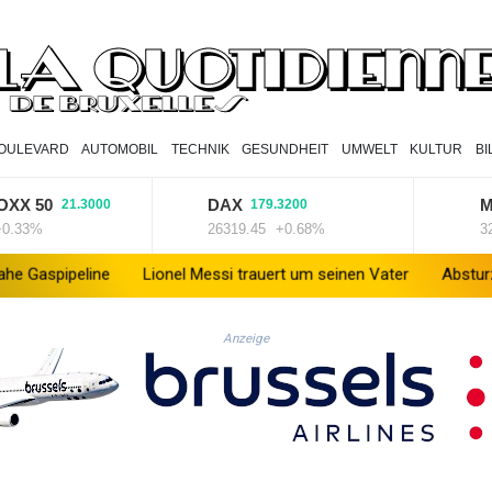
OULEVARD
AUTOMOBIL
TECHNIK
GESUNDHEIT
UMWELT
KULTUR
B
50
DAX
MDA
21.3000
179.3200
%
26319.45
+0.68%
32407.
line
Lionel Messi trauert um seinen Vater
Absturz von Ultral
Anzeige