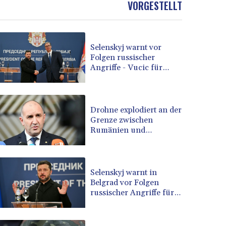
VORGESTELLT
BOB 13.69983
BRL 5.876989
BSD 1.152686
Selenskyj warnt vor
BTN 109.688637
Folgen russischer
BWP 15.558807
Angriffe - Vucic für
BYN 3.432357
Integrität der Ukraine
BYR 22660.258427
BZD 2.318271
CAD 1.61333
Drohne explodiert an der
Grenze zwischen
CDF 2615.761404
Rumänien und
CHF 0.934181
Bulgarien nahe
CLF 0.026836
Gaspipeline
CLP 1056.199727
CNY 7.801146
Selenskyj warnt in
CNH 7.796152
Belgrad vor Folgen
russischer Angriffe für
COP 3633.55485
den Winter
CRC 523.993489
CUC 1.156136