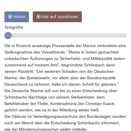
GYD 241.157003
HKD 9.067746
Hören
Hör auf zuzuhören
HNL 30.895616
HRK 7.536622
Textgröße:
HTG 150.718127
HUF 363.096405
IDR 20580.370421
Die in Rostock ansässige Pressestelle der Marine verbreitete eine
ILS 3.468234
Stellungnahme des Vizeadmirals: "Meine in Indien gemachten
IMP 0.857252
unbedachten Äußerungen zu Sicherheits- und Militärpolitik lasten
INR 110.076256
zunehmend auf meinem Amt", begründete Schönbach darin
IQD 1509.981237
seinen Rücktritt. "Um weiteren Schaden von der Deutschen
IRR
Marine, der Bundeswehr, vor allem aber der Bundesrepublik
1590322.371805
Deutschland zu nehmen, halte ich diesen Schritt für geboten."
ISK 142.598215
Die Deutsche Marine soll nun bis zu einer Entscheidung über
JEP 0.857252
Schönbachs Nachfolge von seinem Stellvertreter, dem
JMD 183.057725
Befehlshaber der Flotte, Konteradmiral Jan Christian Kaack,
JOD 0.819746
geführt werden, wie es in der Mitteilung weiter hieß.
JPY 182.445186
Die Obleute im Verteidigungsausschuss des Bundestages wurden
KES 149.158147
noch am Abend über die Entscheidung Schönbachs informiert,
KGS 101.104505
wie der Ministeriumssprecher weiter mitteilte.