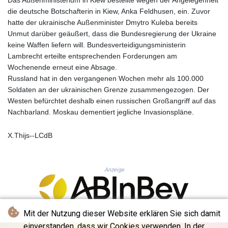
PLN 4.299905
die deutsche Botschafterin in Kiew, Anka Feldhusen, ein. Zuvor
PYG 6853.914834
hatte der ukrainische Außenminister Dmytro Kuleba bereits
QAR 4.213648
Unmut darüber geäußert, dass die Bundesregierung der Ukraine
RON 5.244583
keine Waffen liefern will. Bundesverteidigungsministerin
RSD 117.338542
Lambrecht erteilte entsprechenden Forderungen am
RUB 94.338828
Wochenende erneut eine Absage.
RWF 1694.978938
Russland hat in den vergangenen Wochen mehr als 100.000
SAR 4.341973
Soldaten an der ukrainischen Grenze zusammengezogen. Der
SBD 9.325039
Westen befürchtet deshalb einen russischen Großangriff auf das
SCR 16.705092
Nachbarland. Moskau dementiert jegliche Invasionspläne.
SDG 694.263698
SEK 10.961095
X.Thijs--LCdB
SGD 1.477585
SLE 28.445176
SOS 658.791814
Anzeige
SRD 43.778814
STD 23929.673396
STN 24.499696
SVC 10.085875
Mit der Nutzung dieser Website erklären Sie sich damit
SZL 18.722767
einverstanden, dass wir Cookies verwenden. In der