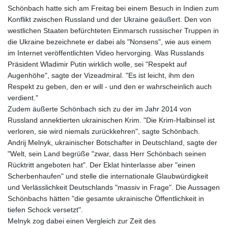
KHR 4681.941823
Schönbach hatte sich am Freitag bei einem Besuch in Indien zum
KMF 492.514185
Konflikt zwischen Russland und der Ukraine geäußert. Den von
KRW 1627.677557
westlichen Staaten befürchteten Einmarsch russischer Truppen in
KWD 0.356853
die Ukraine bezeichnete er dabei als "Nonsens", wie aus einem
KYD 0.960588
im Internet veröffentlichten Video hervorging. Was Russlands
KZT 540.233287
Präsident Wladimir Putin wirklich wolle, sei "Respekt auf
LAK 26025.676609
Augenhöhe", sagte der Vizeadmiral. "Es ist leicht, ihm den
LBP
Respekt zu geben, den er will - und den er wahrscheinlich auch
103223.017367
verdient."
LKR 386.635196
Zudem äußerte Schönbach sich zu der im Jahr 2014 von
LRD 208.057415
Russland annektierten ukrainischen Krim. "Die Krim-Halbinsel ist
LSL 18.726567
verloren, sie wird niemals zurückkehren", sagte Schönbach.
LTL 3.413768
Andrij Melnyk, ukrainischer Botschafter in Deutschland, sagte der
LVL 0.699335
"Welt, sein Land begrüße "zwar, dass Herr Schönbach seinen
LYD 7.331909
Rücktritt angeboten hat". Der Eklat hinterlasse aber "einen
MAD 10.743067
Scherbenhaufen" und stelle die internationale Glaubwürdigkeit
MDL 20.044751
und Verlässlichkeit Deutschlands "massiv in Frage". Die Aussagen
MGA 4918.938878
Schönbachs hätten "die gesamte ukrainische Öffentlichkeit in
MKD 61.524236
tiefen Schock versetzt".
MMK 2427.363841
Melnyk zog dabei einen Vergleich zur Zeit des