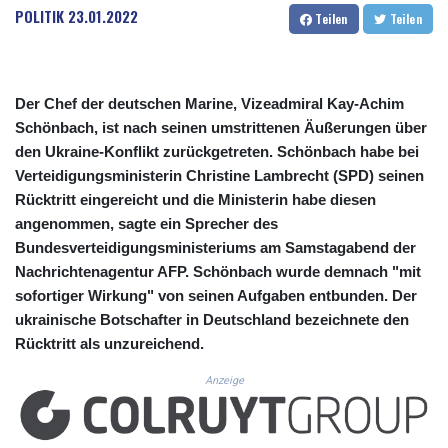
CUC 1.156136
POLITIK
23.01.2022
Teilen
Teilen
CUP 30.637594
CVE 110.26363
CZK 24.258158
DJF 205.267449
Der Chef der deutschen Marine, Vizeadmiral Kay-Achim
DKK 7.477932
Schönbach, ist nach seinen umstrittenen Äußerungen über
DOP 67.289164
den Ukraine-Konflikt zurückgetreten. Schönbach habe bei
DZD 152.967099
Verteidigungsministerin Christine Lambrecht (SPD) seinen
EGP 57.380687
Rücktritt eingereicht und die Ministerin habe diesen
ERN 17.342035
angenommen, sagte ein Sprecher des
ETB 186.049588
FJD 2.553384
Bundesverteidigungsministeriums am Samstagabend der
FKP 0.857252
Nachrichtenagentur AFP. Schönbach wurde demnach "mit
GBP 0.858527
sofortiger Wirkung" von seinen Aufgaben entbunden. Der
GEL 3.017966
ukrainische Botschafter in Deutschland bezeichnete den
GGP 0.857252
Rücktritt als unzureichend.
GHS 13.526832
GIP 0.857252
Anzeige
GMD 84.980421
GNF 10123.874202
GTQ 8.794891