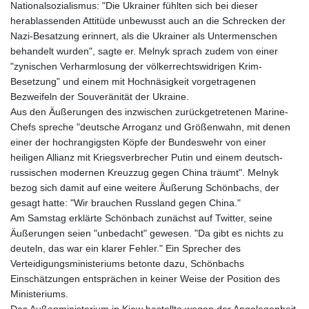
MNT 4157.293457
Nationalsozialismus: "Die Ukrainer fühlten sich bei dieser
MOP 9.314584
herablassenden Attitüde unbewusst auch an die Schrecken der
MRU 46.338424
Nazi-Besatzung erinnert, als die Ukrainer als Untermenschen
MUR 54.419742
behandelt wurden", sagte er. Melnyk sprach zudem von einer
MVR 17.862733
"zynischen Verharmlosung der völkerrechtswidrigen Krim-
MWK 1998.775164
Besetzung" und einem mit Hochnäsigkeit vorgetragenen
MXN 19.812061
Bezweifeln der Souveränität der Ukraine.
MYR 4.728715
Aus den Äußerungen des inzwischen zurückgetretenen Marine-
MZN 73.882892
Chefs spreche "deutsche Arroganz und Größenwahn, mit denen
NAD 18.726567
einer der hochrangigsten Köpfe der Bundeswehr von einer
NGN 1577.963717
heiligen Allianz mit Kriegsverbrecher Putin und einem deutsch-
NIO 42.419473
russischen modernen Kreuzzug gegen China träumt". Melnyk
NOK 10.99759
bezog sich damit auf eine weitere Äußerung Schönbachs, der
NPR 175.501819
gesagt hatte: "Wir brauchen Russland gegen China."
NZD 1.966719
Am Samstag erklärte Schönbach zunächst auf Twitter, seine
OMR 0.442445
Äußerungen seien "unbedacht" gewesen. "Da gibt es nichts zu
PAB 1.152686
deuteln, das war ein klarer Fehler." Ein Sprecher des
PEN 3.903651
Verteidigungsministeriums betonte dazu, Schönbachs
PGK 5.093937
Einschätzungen entsprächen in keiner Weise der Position des
PHP 70.183258
Ministeriums.
PKR 320.014324
Das Außenministerium in Kiew bestellte wegen der Angelegenheit