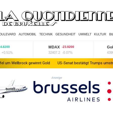
OULEVARD
AUTOMOBIL
TECHNIK
GESUNDHEIT
UMWELT
KULTUR
B
MDAX
Goldprei
0
-23.9200
1%
32407.2
-0.07%
4399.7
+
ock gewinnt Gold
US-Senat bestätigt Trumps umstrittenen Justi
Anzeige