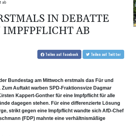
t ab
STMALS IN DEBATTE
 IMPFPFLICHT AB
Teilen
auf Facebook
Teilen
auf Twitter
 der Bundestag am Mittwoch erstmals das Für und
n. Zum Auftakt warben SPD-Fraktionsvize Dagmar
sten Kappert-Gonther für eine Impfpflicht für alle
nde dagegen stehen. Für eine differenzierte Lösung
e, strikt gegen eine Impfpflicht wandte sich AfD-Chef
uschmann (FDP) mahnte eine verhältnismäßige