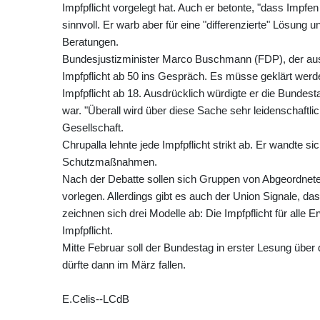
Impfpflicht vorgelegt hat. Auch er betonte, "dass Impfe
sinnvoll. Er warb aber für eine "differenzierte" Lösu
Beratungen.
Bundesjustizminister Marco Buschmann (FDP), der ausd
Impfpflicht ab 50 ins Gespräch. Es müsse geklärt werden
Impfpflicht ab 18. Ausdrücklich würdigte er die Bunde
war. "Überall wird über diese Sache sehr leidenschaftlich
Gesellschaft.
Chrupalla lehnte jede Impfpflicht strikt ab. Er wandte 
Schutzmaßnahmen.
Nach der Debatte sollen sich Gruppen von Abgeordne
vorlegen. Allerdings gibt es auch der Union Signale, das
zeichnen sich drei Modelle ab: Die Impfpflicht für alle 
Impfpflicht.
Mitte Februar soll der Bundestag in erster Lesung über
dürfte dann im März fallen.
E.Celis--LCdB