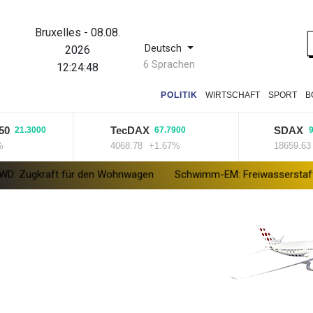
Bruxelles
-
08.08.
Deutsch
2026
6 Sprachen
12:24:49
POLITIK
WIRTSCHAFT
SPORT
B
TecDAX
SDAX
.3000
67.7900
94.820
4068.78
+1.67%
18659.63
+0.5
t für den Wohnwagen
Schwimm-EM: Freiwasserstaffel um Wellbr