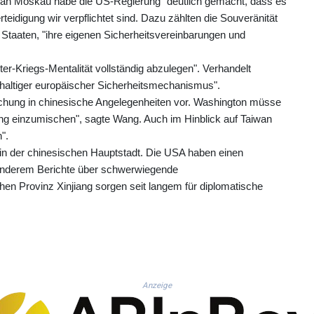
ef an Moskau habe die US-Regierung "deutlich gemacht, dass es
teidigung wir verpflichtet sind. Dazu zählten die Souveränität
on Staaten, "ihre eigenen Sicherheitsvereinbarungen und
alter-Kriegs-Mentalität vollständig abzulegen". Verhandelt
hhaltiger europäischer Sicherheitsmechanismus".
chung in chinesische Angelegenheiten vor. Washington müsse
king einzumischen", sagte Wang. Auch im Hinblick auf Taiwan
".
in der chinesischen Hauptstadt. Die USA haben einen
 anderem Berichte über schwerwiegende
en Provinz Xinjiang sorgen seit langem für diplomatische
Anzeige