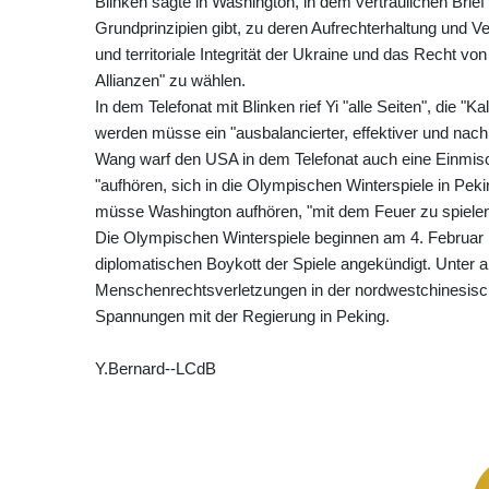
Blinken sagte in Washington, in dem vertraulichen Bri
Grundprinzipien gibt, zu deren Aufrechterhaltung und Ver
und territoriale Integrität der Ukraine und das Recht v
Allianzen" zu wählen.
In dem Telefonat mit Blinken rief Yi "alle Seiten", die "K
werden müsse ein "ausbalancierter, effektiver und nac
Wang warf den USA in dem Telefonat auch eine Einmis
"aufhören, sich in die Olympischen Winterspiele in Pe
müsse Washington aufhören, "mit dem Feuer zu spielen
Die Olympischen Winterspiele beginnen am 4. Februar 
diplomatischen Boykott der Spiele angekündigt. Unter
Menschenrechtsverletzungen in der nordwestchinesisch
Spannungen mit der Regierung in Peking.
Y.Bernard--LCdB