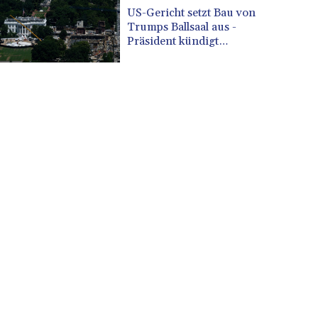
CUP 30.637949
US-Gericht setzt Bau von
CVE 110.647961
Trumps Ballsaal aus -
CZK 24.266354
Präsident kündigt
Berufung an
DJF 205.471255
DKK 7.476127
DOP 67.346134
DZD 153.688915
EGP 57.556612
ERN 17.342235
ETB 186.583498
FJD 2.553413
FKP 0.859298
GBP 0.856793
GEL 3.023376
GGP 0.859298
GHS 13.596763
GIP 0.859298
GMD 84.981404
GNF 10145.207892