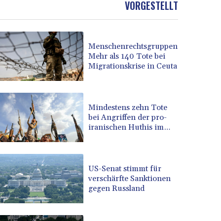
VORGESTELLT
BOB 13.739681
BRL 5.892665
BSD 1.156009
Menschenrechtsgruppen:
BTN 110.002458
Mehr als 140 Tote bei
BWP 15.603659
Migrationskrise in Ceuta
BYN 3.442252
BYR 22660.520413
BZD 2.324924
CAD 1.611493
Mindestens zehn Tote
bei Angriffen der pro-
CDF 2615.791646
iranischen Huthis im
CHF 0.933942
Jemen
CLF 0.026753
CLP 1056.362238
CNY 7.801236
US-Senat stimmt für
CNH 7.796982
verschärfte Sanktionen
gegen Russland
COP 3648.921861
CRC 525.515435
CUC 1.156149