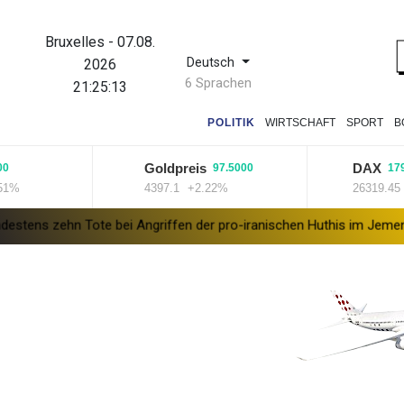
Bruxelles
-
07.08.
Deutsch
2026
6 Sprachen
21:25:14
POLITIK
WIRTSCHAFT
SPORT
B
Goldpreis
DAX
97.5000
179.3200
4397.1
+2.22%
26319.45
+0.6
Tote bei Angriffen der pro-iranischen Huthis im Jemen
US-Senat