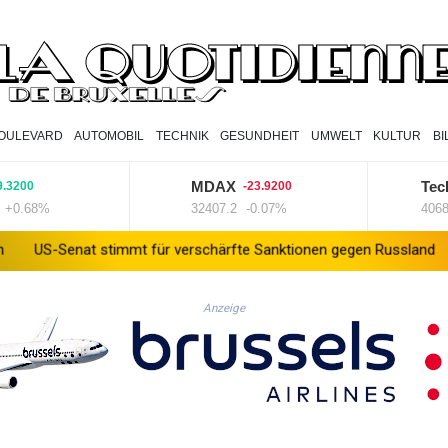
OULEVARD
AUTOMOBIL
TECHNIK
GESUNDHEIT
UMWELT
KULTUR
B
MDAX
TecDAX
-23.9200
8%
32407.2
-0.07%
4068.78
+
 stimmt für verschärfte Sanktionen gegen Russland
US-Gericht 
Anzeige