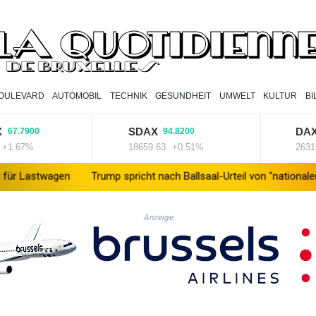
OULEVARD
AUTOMOBIL
TECHNIK
GESUNDHEIT
UMWELT
KULTUR
B
SDAX
DAX
.7900
94.8200
17
67%
18659.63
+0.51%
26319.45
agen
Trump spricht nach Ballsaal-Urteil von "nationaler Schande"
Anzeige