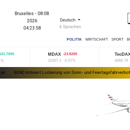
Bruxelles
-
08.08.
Deutsch
2026
6 Sprachen
04:23:59
POLITIK
WIRTSCHAFT
SPORT
B
MDAX
TecDAX
7000
-23.9200
67
32407.2
-0.07%
4068.78
+1.
D kritisiert Lockerung von Sonn- und Feiertagsfahrverbot für Lastw