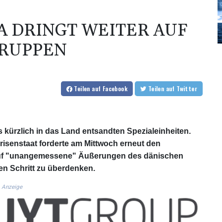
A DRINGT WEITER AUF
TRUPPEN
Teilen
auf Facebook
Teilen
auf Twitter
 kürzlich in das Land entsandten Spezialeinheiten.
Krisenstaat forderte am Mittwoch erneut den
 auf "unangemessene" Äußerungen des dänischen
en Schritt zu überdenken.
Anzeige