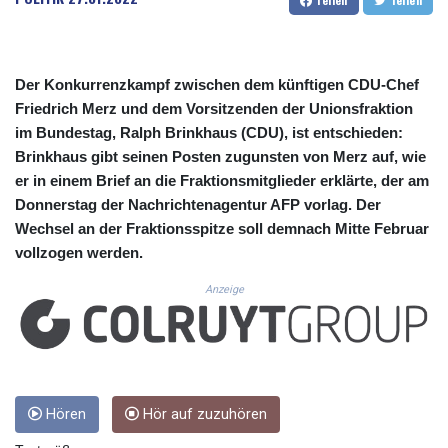
CUC 1.156149
CUP 30.637949
CVE 110.647961
CZK 24.266354
Der Konkurrenzkampf zwischen dem künftigen CDU-Chef
DJF 205.471255
Friedrich Merz und dem Vorsitzenden der Unionsfraktion
DKK 7.476127
im Bundestag, Ralph Brinkhaus (CDU), ist entschieden:
DOP 67.346134
Brinkhaus gibt seinen Posten zugunsten von Merz auf, wie
DZD 153.688915
EGP 57.556612
er in einem Brief an die Fraktionsmitglieder erklärte, der am
ERN 17.342235
Donnerstag der Nachrichtenagentur AFP vorlag. Der
ETB 186.583498
Wechsel an der Fraktionsspitze soll demnach Mitte Februar
FJD 2.553413
vollzogen werden.
FKP 0.859298
GBP 0.856793
Anzeige
GEL 3.023376
GGP 0.859298
GHS 13.596763
GIP 0.859298
GMD 84.981404
Hören
Hör auf zuzuhören
GNF 10145.207892
GTQ 8.820244