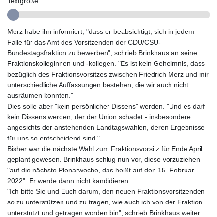
Textgröße:
GYD 241.852202
HKD 9.070596
HNL 30.984681
Merz habe ihn informiert, "dass er beabsichtigt, sich in jedem
HRK 7.533703
Falle für das Amt des Vorsitzenden der CDU/CSU-
HTG 151.152612
Bundestagsfraktion zu bewerben", schrieb Brinkhaus an seine
HUF 363.337748
Fraktionskolleginnen und -kollegen. "Es ist kein Geheimnis, dass
IDR 20582.920659
bezüglich des Fraktionsvorsitzes zwischen Friedrich Merz und mir
ILS 3.468274
unterschiedliche Auffassungen bestehen, die wir auch nicht
IMP 0.859298
ausräumen konnten."
INR 110.065674
Dies solle aber "kein persönlicher Dissens" werden. "Und es darf
IQD 1514.334158
kein Dissens werden, der der Union schadet - insbesondere
IRR
angesichts der anstehenden Landtagswahlen, deren Ergebnisse
1590340.758301
für uns so entscheidend sind."
ISK 142.611425
Bisher war die nächste Wahl zum Fraktionsvorsitz für Ende April
JEP 0.859298
geplant gewesen. Brinkhaus schlug nun vor, diese vorzuziehen
JMD 183.585438
"auf die nächste Plenarwoche, das heißt auf den 15. Februar
JOD 0.819755
2022". Er werde dann nicht kandidieren.
JPY 182.105612
"Ich bitte Sie und Euch darum, den neuen Fraktionsvorsitzenden
KES 147.605987
so zu unterstützen und zu tragen, wie auch ich von der Fraktion
KGS 101.105674
unterstützt und getragen worden bin", schrieb Brinkhaus weiter.