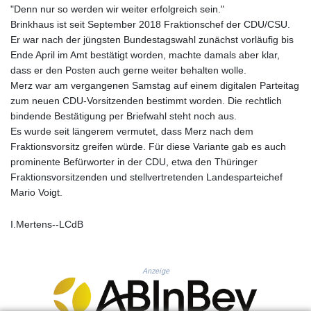
KHR 4685.298214
"Denn nur so werden wir weiter erfolgreich sein."
KMF 492.519879
Brinkhaus ist seit September 2018 Fraktionschef der CDU/CSU.
KRW 1629.419037
Er war nach der jüngsten Bundestagswahl zunächst vorläufig bis
KWD 0.356776
Ende April im Amt bestätigt worden, machte damals aber klar,
KYD 0.963357
dass er den Posten auch gerne weiter behalten wolle.
KZT 541.790653
Merz war am vergangenen Samstag auf einem digitalen Parteitag
LAK 26108.739178
zum neuen CDU-Vorsitzenden bestimmt worden. Die rechtlich
LBP
bindende Bestätigung per Briefwahl steht noch aus.
103533.143415
Es wurde seit längerem vermutet, dass Merz nach dem
LKR 387.749774
Fraktionsvorsitz greifen würde. Für diese Variante gab es auch
LRD 209.899292
prominente Befürworter in der CDU, etwa den Thüringer
LSL 18.780552
Fraktionsvorsitzenden und stellvertretenden Landesparteichef
LTL 3.413808
Mario Voigt.
LVL 0.699343
LYD 7.358934
I.Mertens--LCdB
MAD 10.774363
MDL 20.102535
MGA 4933.054837
Anzeige
MKD 61.708483
MMK 2427.395773