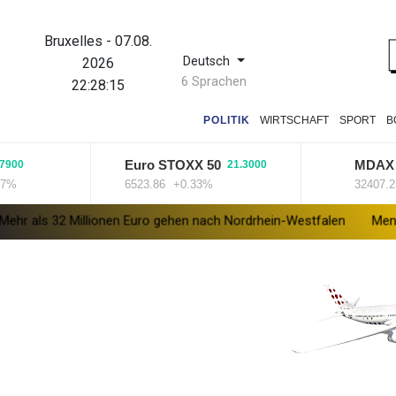
Bruxelles
-
07.08.
Deutsch
2026
6 Sprachen
22:28:16
POLITIK
WIRTSCHAFT
SPORT
B
Euro STOXX 50
MDAX
21.3000
-23.9
6523.86
+0.33%
32407.2
-0.0
llionen Euro gehen nach Nordrhein-Westfalen
Menschenrechtsgrup