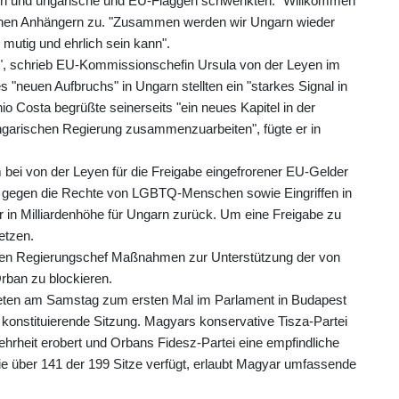
en und ungarische und EU-Flaggen schwenkten. "Willkommen
seinen Anhängern zu. "Zusammen werden wir Ungarn wieder
 mutig und ehrlich sein kann".
", schrieb EU-Kommissionschefin Ursula von der Leyen im
 "neuen Aufbruchs" in Ungarn stellten ein "starkes Signal in
o Costa begrüßte seinerseits "ein neues Kapitel in der
ungarischen Regierung zusammenzuarbeiten", fügte er in
 bei von der Leyen für die Freigabe eingefrorener EU-Gelder
n gegen die Rechte von LGBTQ-Menschen sowie Eingriffen in
 in Milliardenhöhe für Ungarn zurück. Um eine Freigabe zu
etzen.
uen Regierungschef Maßnahmen zur Unterstützung der von
Orban zu blockieren.
eten am Samstag zum ersten Mal im Parlament in Budapest
onstituierende Sitzung. Magyars konservative Tisza-Partei
ehrheit erobert und Orbans Fidesz-Partei eine empfindliche
 die über 141 der 199 Sitze verfügt, erlaubt Magyar umfassende