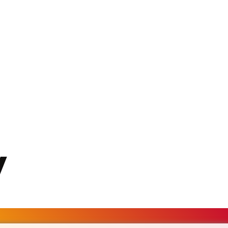
MKD 61.708483
MMK 2427.395773
MNT 4157.558143
MOP 9.341598
MRU 46.473418
MUR 54.420371
MVR 17.874501
MWK 2004.537163
MXN 19.809677
MYR 4.729001
MZN 73.883747
NAD 18.780552
NGN 1577.519501
NIO 42.541205
NOK 10.981266
NPR 176.003933
NZD 1.961655
OMR 0.444533
PAB 1.155994