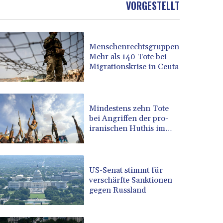
VORGESTELLT
BOB 13.739681
BRL 5.892665
BSD 1.156009
Menschenrechtsgruppen:
BTN 110.002458
Mehr als 140 Tote bei
BWP 15.603659
Migrationskrise in Ceuta
BYN 3.442252
BYR 22660.520413
BZD 2.324924
CAD 1.611493
Mindestens zehn Tote
bei Angriffen der pro-
CDF 2615.791646
iranischen Huthis im
CHF 0.933942
Jemen
CLF 0.026753
CLP 1056.362238
CNY 7.801236
US-Senat stimmt für
CNH 7.796982
verschärfte Sanktionen
gegen Russland
COP 3648.921861
CRC 525.515435
CUC 1.156149