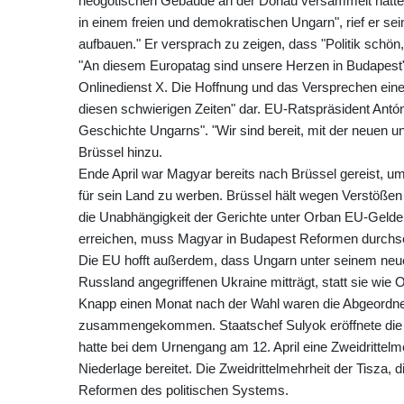
neogotischen Gebäude an der Donau versammelt hatt
in einem freien und demokratischen Ungarn", rief er 
aufbauen." Er versprach zu zeigen, dass "Politik schön,
"An diesem Europatag sind unsere Herzen in Budapest
Onlinedienst X. Die Hoffnung und das Versprechen eines
diesen schwierigen Zeiten" dar. EU-Ratspräsident Antóni
Geschichte Ungarns". "Wir sind bereit, mit der neuen 
Brüssel hinzu.
Ende April war Magyar bereits nach Brüssel gereist, um
für sein Land zu werben. Brüssel hält wegen Verstöße
die Unabhängigkeit der Gerichte unter Orban EU-Gelder
erreichen, muss Magyar in Budapest Reformen durchs
Die EU hofft außerdem, dass Ungarn unter seinem ne
Russland angegriffenen Ukraine mitträgt, statt sie wie 
Knapp einen Monat nach der Wahl waren die Abgeordn
zusammengekommen. Staatschef Sulyok eröffnete die k
hatte bei dem Urnengang am 12. April eine Zweidrittelm
Niederlage bereitet. Die Zweidrittelmehrheit der Tisza,
Reformen des politischen Systems.