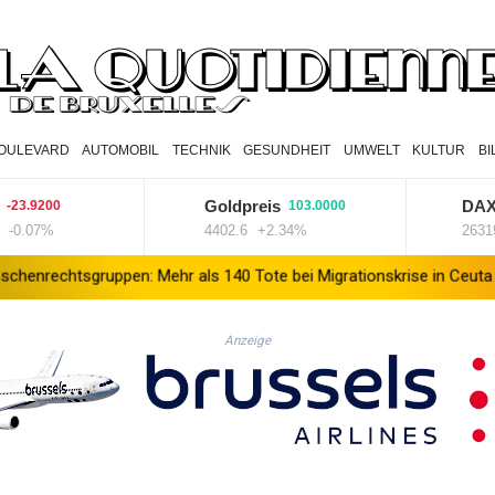
OULEVARD
AUTOMOBIL
TECHNIK
GESUNDHEIT
UMWELT
KULTUR
B
Goldpreis
DAX
200
103.0000
179.
7%
4402.6
+2.34%
26319.45
pen: Mehr als 140 Tote bei Migrationskrise in Ceuta
Mindestens
Anzeige