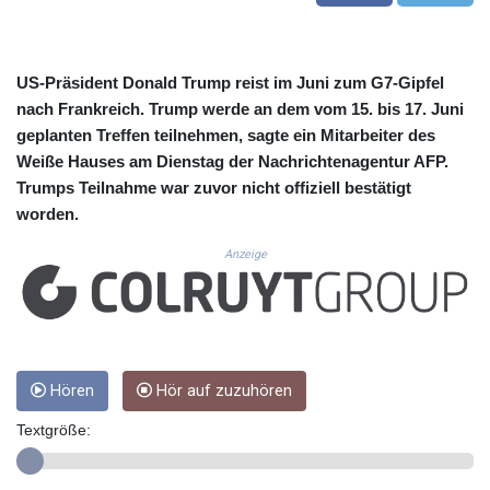
CUC 1.156136
CUP 30.637594
CVE 110.646682
CZK 24.258158
US-Präsident Donald Trump reist im Juni zum G7-Gipfel
DJF 205.46888
nach Frankreich. Trump werde an dem vom 15. bis 17. Juni
DKK 7.477932
geplanten Treffen teilnehmen, sagte ein Mitarbeiter des
DOP 67.345355
Weiße Hauses am Dienstag der Nachrichtenagentur AFP.
DZD 153.688625
Trumps Teilnahme war zuvor nicht offiziell bestätigt
EGP 57.293288
worden.
ERN 17.342035
ETB 184.982115
Anzeige
FJD 2.553384
FKP 0.859288
GBP 0.856968
GEL 3.017966
GGP 0.859288
GHS 13.596606
Hören
Hör auf zuzuhören
GIP 0.859288
Textgröße:
GMD 84.980421
GNF 10145.090599
GTQ 8.820142