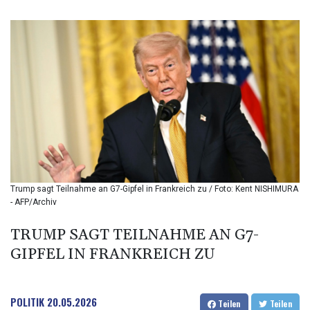
BIF 3453.955207
BMD 1.156136
BND 1.481323
BOB 13.739522
BRL 5.876989
BSD 1.155995
BTN 110.001186
BWP 15.603479
BYN 3.442212
BYR 22660.258427
BZD 2.324897
CAD 1.613446
Trump sagt Teilnahme an G7-Gipfel in Frankreich zu / Foto: Kent NISHIMURA
CDF 2615.761404
- AFP/Archiv
CHF 0.934181
CLF 0.026749
TRUMP SAGT TEILNAHME AN G7-
CLP 1056.199727
GIPFEL IN FRANKREICH ZU
CNY 7.801146
CNH 7.796152
COP 3650.105178
CRC 525.509359
POLITIK
20.05.2026
Teilen
Teilen