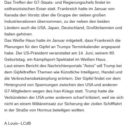
Das Treffen der G7-Staats- und Regierungschefs findet im
GYD 241.849406
ostfranzösischen Evian statt. Frankreich hatte im Januar von
HKD 9.067746
Kanada den Vorsitz über die Gruppe der sieben großen
HNL 31.077375
Industrienationen übernommen, zu der neben den beiden
HRK 7.536622
Ländern auch die USA, Japan, Deutschland, Großbritannien und
HTG 151.150865
Italien gehören.
HUF 363.096405
Das Weiße Haus hatte im Januar mitgeteilt, dass Frankreich die
IDR 20580.370421
Planungen für den Gipfel an Trumps Terminkalender angepasst
ILS 3.468234
habe. Der US-Präsident veranstaltet am 14. Juni, seinem 80.
IMP 0.859288
Geburtstag, ein Kampfsport-Spektakel im Weißen Haus.
INR 109.992259
Laut einem Bericht des Nachrichtenportals "Axios" will Trump bei
IQD 1515.115748
dem Gipfeltreffen Themen wie Künstliche Intelligenz, Handel und
IRR
die Verbrechensbekämpfung erörtern. Der Gipfel findet vor dem
1590322.371805
Hintergrund von Spannungen zwischen den USA und anderen
ISK 142.598215
G7-Mitgliedern wegen des Iran-Kriegs statt. Trump hatte die
JEP 0.859288
Verbündeten der USA unter anderem scharf kritisiert, weil sie sich
JMD 183.583315
nicht an einem Militäreinsatz zur Sicherung der zivilen Schifffahrt
JOD 0.819746
in der Straße von Hormus beteiligen wollten.
JPY 182.445186
KES 148.887592
A.Louis--LCdB
KGS 101.104505