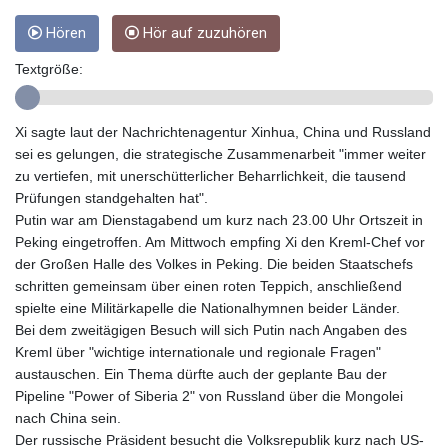
GYD 241.539903
Hören
Hör auf zuzuhören
HKD 9.040442
HNL 30.944652
Textgröße:
HRK 7.534482
HTG 150.95029
HUF 366.519917
Xi sagte laut der Nachrichtenagentur Xinhua, China und Russland
IDR 20604.535143
sei es gelungen, die strategische Zusammenarbeit "immer weiter
ILS 3.465739
zu vertiefen, mit unerschütterlicher Beharrlichkeit, die tausend
IMP 0.856496
Prüfungen standgehalten hat".
INR 109.762882
Putin war am Dienstagabend um kurz nach 23.00 Uhr Ortszeit in
IQD 1512.462949
Peking eingetroffen. Am Mittwoch empfing Xi den Kreml-Chef vor
IRR
der Großen Halle des Volkes in Peking. Die beiden Staatschefs
1584348.162378
schritten gemeinsam über einen roten Teppich, anschließend
ISK 142.411184
spielte eine Militärkapelle die Nationalhymnen beider Länder.
JEP 0.856496
Bei dem zweitägigen Besuch will sich Putin nach Angaben des
JMD 183.008911
Kreml über "wichtige internationale und regionale Fragen"
JOD 0.81702
austauschen. Ein Thema dürfte auch der geplante Bau der
JPY 182.503455
Pipeline "Power of Siberia 2" von Russland über die Mongolei
KES 149.119782
nach China sein.
KGS 100.775889
Der russische Präsident besucht die Volksrepublik kurz nach US-