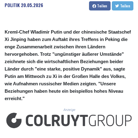
CUC 1.152379
POLITIK
20.05.2026
Teilen
Teilen
CUP 30.538041
CVE 110.303663
CZK 24.256194
DJF 205.597417
Kreml-Chef Wladimir Putin und der chinesische Staatschef
DKK 7.475499
Xi Jinping haben zum Auftakt ihres Treffens in Peking die
DOP 67.275332
enge Zusammenarbeit zwischen ihren Ländern
DZD 153.346558
hervorgehoben. Trotz "ungünstiger äußerer Umstände"
EGP 57.370946
zeichnete sich die wirtschaftlichen Beziehungen beider
ERN 17.285684
Länder durch "eine starke, positive Dynamik" aus, sagte
ETB 186.347968
FJD 2.551309
Putin am Mittwoch zu Xi in der Großen Halle des Volkes,
FKP 0.856496
wie Aufnahmen russischer Medien zeigten. "Unsere
GBP 0.85733
Beziehungen haben heute ein beispiellos hohes Niveau
GEL 3.013436
erreicht."
GGP 0.856496
GHS 13.570757
Anzeige
GIP 0.856496
GMD 85.276242
GNF 10139.201975
GTQ 8.809317