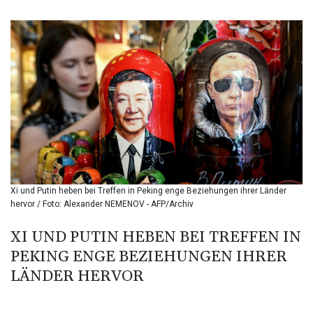
BIF 3450.549574
BMD 1.152379
BND 1.480393
BOB 13.964198
BRL 5.891306
BSD 1.154535
BTN 109.874896
BWP 15.61488
BYN 3.418287
BYR 22586.626891
BZD 2.321974
CAD 1.615497
Xi und Putin heben bei Treffen in Peking enge Beziehungen ihrer Länder
CDF 2604.376508
hervor / Foto: Alexander NEMENOV - AFP/Archiv
CHF 0.934643
CLF 0.02673
XI UND PUTIN HEBEN BEI TREFFEN IN
CLP 1055.440971
PEKING ENGE BEZIEHUNGEN IHRER
CNY 7.777463
CNH 7.774433
LÄNDER HERVOR
COP 3641.932253
CRC 525.197761