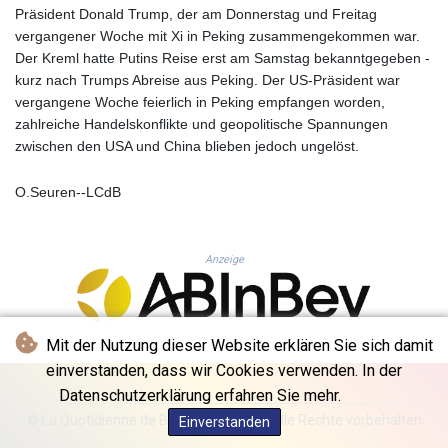
KHR 4683.930475
Präsident Donald Trump, der am Donnerstag und Freitag
KMF 492.065825
vergangener Woche mit Xi in Peking zusammengekommen war.
KRW 1633.531568
Der Kreml hatte Putins Reise erst am Samstag bekanntgegeben -
KWD 0.356065
kurz nach Trumps Abreise aus Peking. Der US-Präsident war
KYD 0.962162
vergangene Woche feierlich in Peking empfangen worden,
KZT 541.02372
zahlreiche Handelskonflikte und geopolitische Spannungen
LAK 26086.822873
zwischen den USA und China blieben jedoch ungelöst.
LBP
103388.630514
O.Seuren--LCdB
LKR 387.81603
LRD 208.397567
LSL 18.831591
Anzeige
LTL 3.402675
LVL 0.697063
LYD 7.359771
MAD 10.772009
Mit der Nutzung dieser Website erklären Sie sich damit
MDL 20.088564
einverstanden, dass wir Cookies verwenden. In der
MGA 4963.869122
Datenschutzerklärung erfahren Sie mehr.
MKD 61.548176
© La Quotidienne de Bruxelles - 2026 - Alle Rechte vorbehalten
Einverstanden
MMK 2419.480296