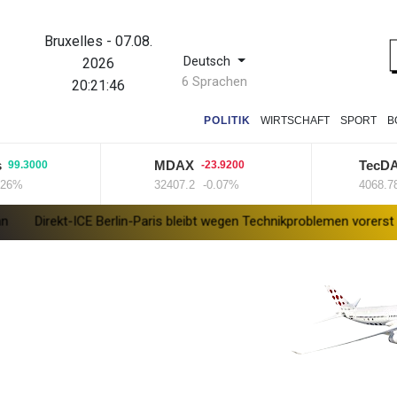
Bruxelles
-
07.08.
Deutsch
2026
6 Sprachen
20:21:46
POLITIK
WIRTSCHAFT
SPORT
B
MDAX
TecDAX
3000
-23.9200
67
32407.2
-0.07%
4068.78
+1
-ICE Berlin-Paris bleibt wegen Technikproblemen vorerst unterbroche