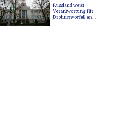
CUP 30.637949
Russland weist
CVE 110.647961
Verantwortung für
CZK 24.266354
Drohnenvorfall an
Leipziger Flughafen
DJF 205.471255
zurück
DKK 7.476127
DOP 67.346134
DZD 153.688915
EGP 57.556612
ERN 17.342235
ETB 186.583498
FJD 2.553413
FKP 0.859298
GBP 0.856793
GEL 3.023376
GGP 0.859298
GHS 13.596763
GIP 0.859298
GMD 84.981404
GNF 10145.207892