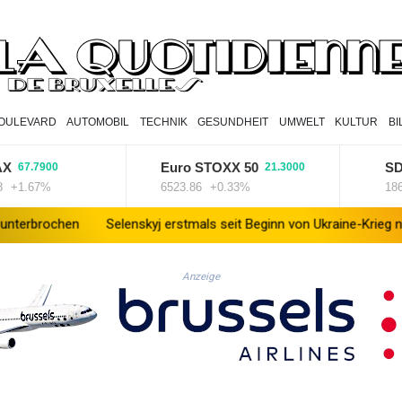
OULEVARD
AUTOMOBIL
TECHNIK
GESUNDHEIT
UMWELT
KULTUR
B
Euro STOXX 50
SDAX
.7900
21.3000
.67%
6523.86
+0.33%
18659.6
n
Selenskyj erstmals seit Beginn von Ukraine-Krieg nach Serbien 
Anzeige