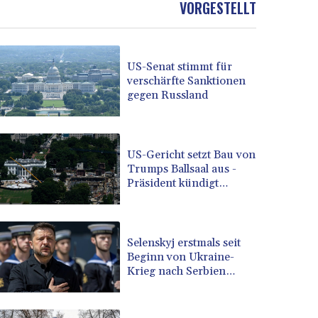
VORGESTELLT
BOB 13.739681
BRL 5.892665
BSD 1.156009
US-Senat stimmt für
BTN 110.002458
verschärfte Sanktionen
BWP 15.603659
gegen Russland
BYN 3.442252
BYR 22660.520413
BZD 2.324924
CAD 1.611493
US-Gericht setzt Bau von
Trumps Ballsaal aus -
CDF 2615.791646
Präsident kündigt
CHF 0.933942
Berufung an
CLF 0.026753
CLP 1056.362238
CNY 7.801236
Selenskyj erstmals seit
CNH 7.796982
Beginn von Ukraine-
Krieg nach Serbien
COP 3648.921861
gereist
CRC 525.515435
CUC 1.156149