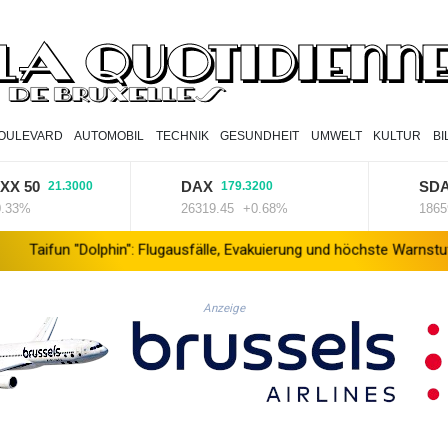
OULEVARD
AUTOMOBIL
TECHNIK
GESUNDHEIT
UMWELT
KULTUR
B
0
DAX
SDAX
21.3000
179.3200
94
26319.45
+0.68%
18659.63
Dolphin": Flugausfälle, Evakuierung und höchste Warnstufe in China
Anzeige