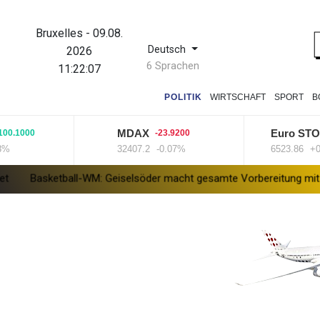
Bruxelles
-
09.08.
Deutsch
2026
6 Sprachen
11:22:08
POLITIK
WIRTSCHAFT
SPORT
B
MDAX
Euro STOXX 5
000
-23.9200
32407.2
-0.07%
6523.86
+0.33%
tball-WM: Geiselsöder macht gesamte Vorbereitung mit
Taifun "