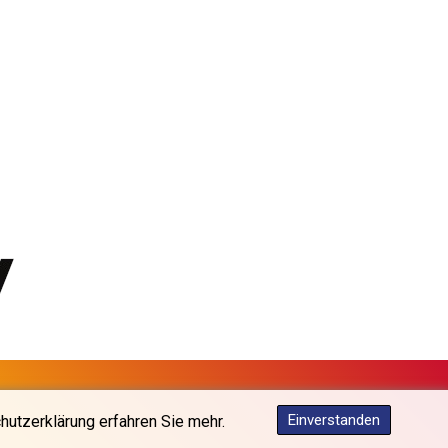
KGS 101.104505
KHR 4681.941823
KMF 492.514185
KRW 1627.677557
KWD 0.356853
KYD 0.960588
KZT 540.233287
LAK 26025.676609
LBP 103223.017367
LKR 386.635196
LRD 208.057415
LSL 18.726567
LTL 3.413768
LVL 0.699335
LYD 7.331909
MAD 10.743067
MDL 20.044751
Einverstanden
hutzerklärung erfahren Sie mehr.
MGA 4918.938878