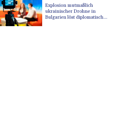
CUP 30.637594
Explosion mutmaßlich
CVE 110.26363
ukrainischer Drohne in
CZK 24.258158
Bulgarien löst diplomatische
Verstimmung aus
DJF 205.267449
DKK 7.477932
DOP 67.289164
DZD 152.967099
EGP 57.380687
ERN 17.342035
ETB 186.049588
FJD 2.553384
FKP 0.857252
GBP 0.858527
GEL 3.017966
GGP 0.857252
GHS 13.526832
GIP 0.857252
GMD 84.980421
GNF 10123.874202