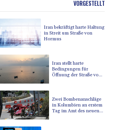
VORGESTELLT
BOB 13.69983
BRL 5.876989
BSD 1.152686
Iran bekräftigt harte Haltung
BTN 109.688637
in Streit um Straße von
BWP 15.558807
Hormus
BYN 3.432357
BYR 22660.258427
BZD 2.318271
CAD 1.61333
Iran stellt harte
Bedingungen für
CDF 2615.761404
Öffnung der Straße von
CHF 0.93588
Hormus
CLF 0.026829
CLP 1055.916879
CNY 7.801146
Zwei Bombenanschläge
CNH 7.796152
in Kolumbien an erstem
Tag im Amt des neuen
COP 3633.55485
Präsidenten Espriella
CRC 523.993489
CUC 1.156136