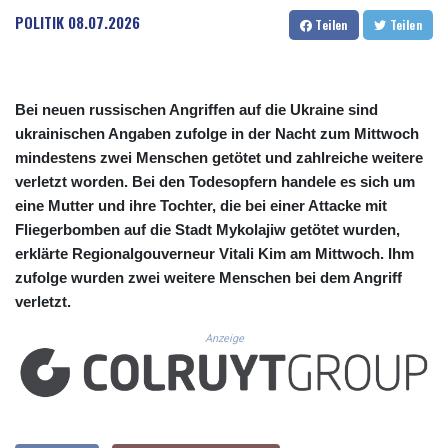
CUC 1.156136
POLITIK
08.07.2026
Teilen
Teilen
CUP 30.637594
CVE 110.26363
CZK 24.258158
DJF 205.267449
Bei neuen russischen Angriffen auf die Ukraine sind
DKK 7.477932
ukrainischen Angaben zufolge in der Nacht zum Mittwoch
DOP 67.289164
mindestens zwei Menschen getötet und zahlreiche weitere
DZD 152.967099
EGP 57.380687
verletzt worden. Bei den Todesopfern handele es sich um
ERN 17.342035
eine Mutter und ihre Tochter, die bei einer Attacke mit
ETB 186.049588
Fliegerbomben auf die Stadt Mykolajiw getötet wurden,
FJD 2.553384
erklärte Regionalgouverneur Vitali Kim am Mittwoch. Ihm
FKP 0.857252
zufolge wurden zwei weitere Menschen bei dem Angriff
GBP 0.858527
verletzt.
GEL 3.017966
GGP 0.857252
Anzeige
GHS 13.526832
GIP 0.857252
GMD 84.980421
GNF 10123.874202
GTQ 8.794891