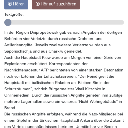
Hören
Hör auf zuzuhören
GYD 241.157003
HKD 9.067746
Textgröße:
HNL 30.895616
HRK 7.536622
HTG 150.718127
In der Region Dnipropetrowsk gab es nach Angaben der dortigen
HUF 363.096405
Behörden vier Verletzte durch russische Drohnen- und
IDR 20580.370421
Artillerieangriffe. Jeweils zwei weitere Verletzte wurden aus
ILS 3.468234
Saporischschja und aus Charkiw gemeldet.
IMP 0.857252
Auch die Hauptstadt Kiew wurde am Morgen von einer Serie von
INR 110.076256
Explosionen erschüttert. Korrespondenten der
IQD 1509.981237
Nachrichtenagentur AFP berichteten von einer starken Detonation
IRR
noch vor Ertönen der Luftschutzsirenen. "Der Feind greift die
1590322.371805
Hauptstadt mit ballistischen Raketen an. Bleiben Sie in den
ISK 142.598215
Schutzräumen", schrieb Bürgermeister Vitali Klitschko in
JEP 0.857252
Onlinemedien. Durch die russischen Angriffe gerieten ihm zufolge
JMD 183.057725
mehrere Lagerhallen sowie ein weiteres "Nicht-Wohngebäude" in
JOD 0.819746
Brand.
JPY 182.445186
Die russischen Angriffe erfolgten, während die Nato-Mitglieder bei
KES 149.158147
einem Gipfel in der türkischen Hauptstadt Ankara über die Zukunft
KGS 101.104505
des Verteidigungsbündnisses berieten. Unmittelbar vor Beginn