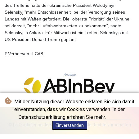
KHR 4681.941823
des Treffens hatte der ukrainische Präsident Wolodymyr
KMF 492.514185
Selenskyj "mehr Entschlossenheit" bei der Versorgung seines
KRW 1627.677557
Landes mit Waffen gefordert. Die "oberste Priorität" der Ukraine
KWD 0.356853
sei derzeit, "mehr Luftabwehrraketen zu bekommen", sagte
KYD 0.960588
Selenskyj in Ankara. Für Mittwoch ist ein Treffen Selenskyjs mit
KZT 540.233287
US-Präsident Donald Trump geplant.
LAK 26025.676609
LBP
P.Verhoeven--LCdB
103223.017367
LKR 386.635196
LRD 208.057415
Anzeige
LSL 18.726567
LTL 3.413768
LVL 0.699335
LYD 7.331909
Mit der Nutzung dieser Website erklären Sie sich damit
MAD 10.743067
einverstanden, dass wir Cookies verwenden. In der
MDL 20.044751
Datenschutzerklärung erfahren Sie mehr.
MGA 4918.938878
© La Quotidienne de Bruxelles - 2026 - Alle Rechte vorbehalten
Einverstanden
MKD 61.524236
MMK 2427.363841