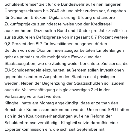
KHR 4681.941823
Schuldenbremse" zielt für die Bundeswehr auf einen längeren
KMF 492.514185
Übergangszeitraum bis 2040 ab und sieht zudem vor, Ausgaben
KRW 1627.677557
für Schienen, Brücken, Digitalisierung, Bildung und andere
KWD 0.356853
Zukunftsprojekte zumindest teilweise von der Kreditregel
KYD 0.960588
auszunehmen. Dazu sollen Bund und Länder pro Jahr zusätzlich
KZT 540.233287
zur strukturellen Defizitgrenze von insgesamt 0,7 Prozent weitere
LAK 26025.676609
0,8 Prozent des BIP für Investitionen ausgeben dürfen.
LBP
Bei den von den Ökonominnen ausgearbeiteten Empfehlungen
103223.017367
geht es primär um die mehrjährige Entwicklung der
LKR 386.635196
Staatsausgaben, wie die Zeitung weiter berichtete. Ziel sei es, die
LRD 208.057415
EU-Schuldenregeln einzuhalten, außerdem sollen Investitionen
LSL 18.726567
gegenüber anderen Ausgaben des Staates nicht privilegiert
LTL 3.413768
werden. Neben der Begrenzung der Staatsschulden soll zudem
LVL 0.699335
auch die Vollbeschäftigung als gleichwertiges Ziel in der
LYD 7.331909
Verfassung verankert werden.
MAD 10.743067
Klingbeil hatte am Montag angekündigt, dass er zeitnah den
MDL 20.044751
Bericht der Kommission bekommen werde. Union und SPD hatten
MGA 4918.938878
sich in den Koalitionsverhandlungen auf eine Reform der
MKD 61.524236
Schuldenbremse verständigt. Klingbeil setzte daraufhin eine
MMK 2427.596601
Expertenkommission ein, die sich seit September mit