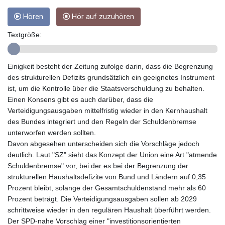
GYD 241.157003
Hören
Hör auf zuzuhören
HKD 9.067746
HNL 30.895616
Textgröße:
HRK 7.536622
HTG 150.718127
HUF 363.096405
Einigkeit besteht der Zeitung zufolge darin, dass die Begrenzung
IDR 20580.370421
des strukturellen Defizits grundsätzlich ein geeignetes Instrument
ILS 3.468234
ist, um die Kontrolle über die Staatsverschuldung zu behalten.
IMP 0.8566
Einen Konsens gibt es auch darüber, dass die
INR 110.076256
Verteidigungsausgaben mittelfristig wieder in den Kernhaushalt
IQD 1509.981237
des Bundes integriert und den Regeln der Schuldenbremse
IRR
unterworfen werden sollten.
1590322.371805
Davon abgesehen unterscheiden sich die Vorschläge jedoch
ISK 142.598215
deutlich. Laut "SZ" sieht das Konzept der Union eine Art "atmende
JEP 0.8566
Schuldenbremse" vor, bei der es bei der Begrenzung der
JMD 183.057725
strukturellen Haushaltsdefizite von Bund und Ländern auf 0,35
JOD 0.819746
Prozent bleibt, solange der Gesamtschuldenstand mehr als 60
JPY 182.445186
Prozent beträgt. Die Verteidigungsausgaben sollen ab 2029
KES 149.158147
schrittweise wieder in den regulären Haushalt überführt werden.
KGS 101.104505
Der SPD-nahe Vorschlag einer "investitionsorientierten