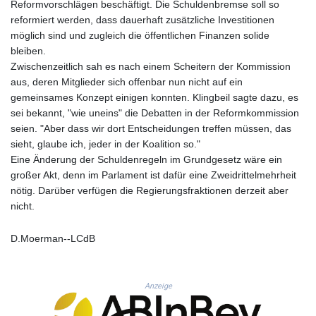
MNT 4159.0218
Reformvorschlägen beschäftigt. Die Schuldenbremse soll so
MOP 9.314584
reformiert werden, dass dauerhaft zusätzliche Investitionen
MRU 46.338424
möglich sind und zugleich die öffentlichen Finanzen solide
MUR 54.419742
bleiben.
MVR 17.862733
Zwischenzeitlich sah es nach einem Scheitern der Kommission
MWK 1998.775164
aus, deren Mitglieder sich offenbar nun nicht auf ein
MXN 19.812061
gemeinsames Konzept einigen konnten. Klingbeil sagte dazu, es
MYR 4.728715
sei bekannt, "wie uneins" die Debatten in der Reformkommission
MZN 73.882892
seien. "Aber dass wir dort Entscheidungen treffen müssen, das
NAD 18.726567
sieht, glaube ich, jeder in der Koalition so."
NGN 1577.963717
Eine Änderung der Schuldenregeln im Grundgesetz wäre ein
NIO 42.419473
großer Akt, denn im Parlament ist dafür eine Zweidrittelmehrheit
NOK 10.99759
nötig. Darüber verfügen die Regierungsfraktionen derzeit aber
NPR 175.501819
nicht.
NZD 1.966719
OMR 0.442445
D.Moerman--LCdB
PAB 1.152686
PEN 3.903651
PGK 5.093937
Anzeige
PHP 70.183258
PKR 320.014324