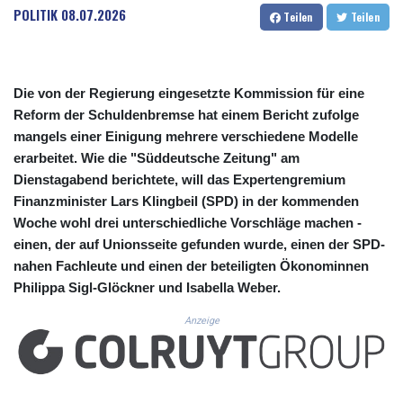
CUC 1.156136
POLITIK
08.07.2026
Teilen
Teilen
CUP 30.637594
CVE 110.26363
CZK 24.258158
DJF 205.267449
Die von der Regierung eingesetzte Kommission für eine
DKK 7.477932
Reform der Schuldenbremse hat einem Bericht zufolge
DOP 67.289164
mangels einer Einigung mehrere verschiedene Modelle
DZD 152.967099
erarbeitet. Wie die "Süddeutsche Zeitung" am
EGP 57.293288
Dienstagabend berichtete, will das Expertengremium
ERN 17.342035
Finanzminister Lars Klingbeil (SPD) in der kommenden
ETB 186.049588
FJD 2.553384
Woche wohl drei unterschiedliche Vorschläge machen -
FKP 0.8566
einen, der auf Unionsseite gefunden wurde, einen der SPD-
GBP 0.858527
nahen Fachleute und einen der beteiligten Ökonominnen
GEL 3.017966
Philippa Sigl-Glöckner und Isabella Weber.
GGP 0.8566
GHS 13.526832
Anzeige
GIP 0.8566
GMD 84.980421
GNF 10123.874202
GTQ 8.794891