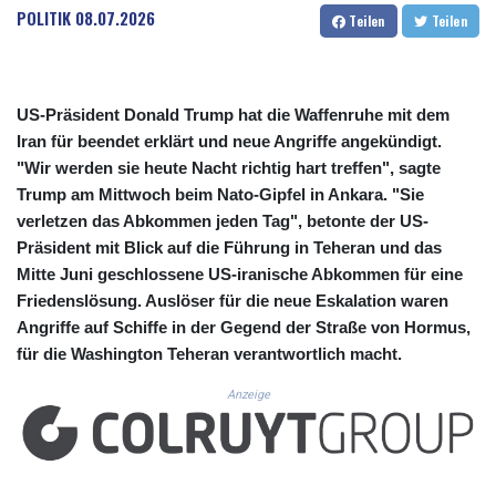
CUC 1.153523
POLITIK
08.07.2026
Teilen
Teilen
CUP 30.568357
CVE 110.333668
CZK 24.263276
DJF 205.391597
US-Präsident Donald Trump hat die Waffenruhe mit dem
DKK 7.475497
Iran für beendet erklärt und neue Angriffe angekündigt.
DOP 67.329861
"Wir werden sie heute Nacht richtig hart treffen", sagte
DZD 153.461287
Trump am Mittwoch beim Nato-Gipfel in Ankara. "Sie
EGP 57.417408
verletzen das Abkommen jeden Tag", betonte der US-
ERN 17.302844
Präsident mit Blick auf die Führung in Teheran und das
ETB 186.159691
FJD 2.553842
Mitte Juni geschlossene US-iranische Abkommen für eine
FKP 0.857346
Friedenslösung. Auslöser für die neue Eskalation waren
GBP 0.857708
Angriffe auf Schiffe in der Gegend der Straße von Hormus,
GEL 3.016476
für die Washington Teheran verantwortlich macht.
GGP 0.857346
GHS 13.535365
Anzeige
GIP 0.857346
GMD 85.360325
GNF 10130.304785
GTQ 8.80021