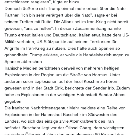
MNT 4148.114639
entschlossen reagieren", fügte er hinzu.
MOP 9.32038
Dennoch äußerte sich Trump einmal mehr erbost über die Nato-
MRU 46.367858
Partner. "Ich bin sehr verärgert über die Nato", sagte er bei
MUR 54.296451
seinem Treffen mit Rutte. Die Allianz sei im Iran-Krieg nicht bereit
MVR 17.833845
gewesen, "uns zu helfen". In diesem Zusammenhang nannte
MWK 1999.984044
Trump erneut Italien und Deutschland. Italien etwa hatte dem US-
MXN 19.787625
Militär verboten, US-Stützpunkte auf seinem Territorium für
MYR 4.718133
Angriffe im Iran-Krieg zu nutzen. Dies hatte auch Spanien so
MZN 73.706953
gehandhabt. Trump erklärte, er wolle die Handelsbeziehungen zu
NAD 18.737893
Spanien abbrechen.
NGN 1574.178272
Iranische Medien berichteten derweil von mehreren heftigen
NIO 42.444576
Explosionen in der Region um die Straße von Hormus. Unter
NOK 10.973636
anderem seien Explosionen auf der Insel Keschm zu hören
NPR 175.604157
gewesen und in der Stadt Sirik, berichtete der Sender Irib. Zudem
NZD 1.964801
habe es Explosionen in der wichtigen Hafenstadt Bandar Abbas
OMR 0.443526
gegeben.
PAB 1.153368
Die iranische Nachrichtenagentur Mehr meldete eine Reihe von
PEN 3.906131
Explosionen in der Hafenstadt Buschehr im Südwesten des
PGK 5.097172
Landes, wo sich das einzige zivile Atomkraftwerk des Iran
PHP 70.205705
befindet. Buschehr liegt vor der Ölinsel Charg, dem wichtigsten
PKR 320.207872
iranischen Ölterminal, über den normalerweise 90 Prozent des