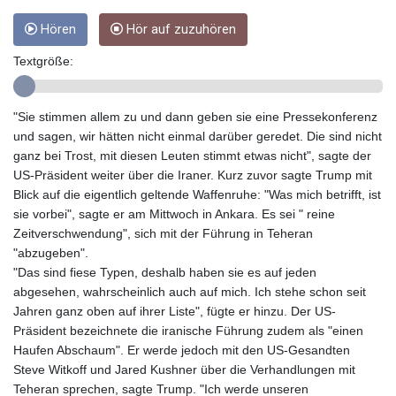
GYD 241.302858
Hören
Hör auf zuzuhören
HKD 9.049284
HNL 30.914302
Textgröße:
HRK 7.536546
HTG 150.809283
HUF 364.573259
"Sie stimmen allem zu und dann geben sie eine Pressekonferenz
IDR 20594.998152
und sagen, wir hätten nicht einmal darüber geredet. Die sind nicht
ILS 3.463666
ganz bei Trost, mit diesen Leuten stimmt etwas nicht", sagte der
IMP 0.857346
US-Präsident weiter über die Iraner. Kurz zuvor sagte Trump mit
INR 109.83378
Blick auf die eigentlich geltende Waffenruhe: "Was mich betrifft, ist
IQD 1510.89449
sie vorbei", sagte er am Mittwoch in Ankara. Es sei " reine
IRR
Zeitverschwendung", sich mit der Führung in Teheran
1585920.982023
"abzugeben".
ISK 142.572116
"Das sind fiese Typen, deshalb haben sie es auf jeden
JEP 0.857346
abgesehen, wahrscheinlich auch auf mich. Ich stehe schon seit
JMD 183.168441
Jahren ganz oben auf ihrer Liste", fügte er hinzu. Der US-
JOD 0.817863
Präsident bezeichnete die iranische Führung zudem als "einen
JPY 182.641857
Haufen Abschaum". Er werde jedoch mit den US-Gesandten
KES 149.279328
Steve Witkoff und Jared Kushner über die Verhandlungen mit
KGS 100.875887
Teheran sprechen, sagte Trump. "Ich werde unseren