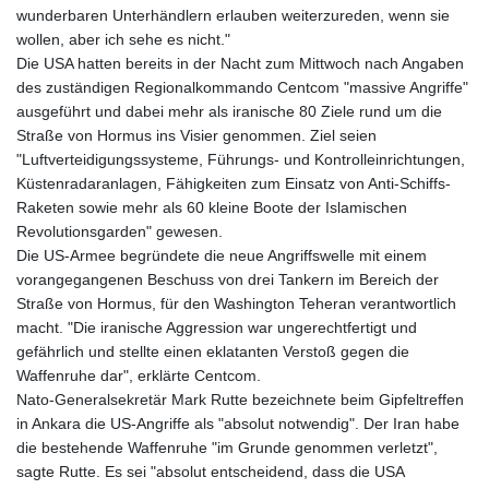
KHR 4684.773512
wunderbaren Unterhändlern erlauben weiterzureden, wenn sie
KMF 492.554315
wollen, aber ich sehe es nicht."
KRW 1633.35962
Die USA hatten bereits in der Nacht zum Mittwoch nach Angaben
KWD 0.3563
des zuständigen Regionalkommando Centcom "massive Angriffe"
KYD 0.961169
ausgeführt und dabei mehr als iranische 80 Ziele rund um die
KZT 540.560026
Straße von Hormus ins Visier genommen. Ziel seien
LAK 26041.078389
"Luftverteidigungssysteme, Führungs- und Kontrolleinrichtungen,
LBP
Küstenradaranlagen, Fähigkeiten zum Einsatz von Anti-Schiffs-
103284.103894
Raketen sowie mehr als 60 kleine Boote der Islamischen
LKR 386.869037
Revolutionsgarden" gewesen.
LRD 208.186862
Die US-Armee begründete die neue Angriffswelle mit einem
LSL 18.737893
vorangegangenen Beschuss von drei Tankern im Bereich der
LTL 3.406053
Straße von Hormus, für den Washington Teheran verantwortlich
LVL 0.697755
macht. "Die iranische Aggression war ungerechtfertigt und
LYD 7.336566
gefährlich und stellte einen eklatanten Verstoß gegen die
MAD 10.74989
Waffenruhe dar", erklärte Centcom.
MDL 20.056874
Nato-Generalsekretär Mark Rutte bezeichnete beim Gipfeltreffen
MGA 4921.849865
in Ankara die US-Angriffe als "absolut notwendig". Der Iran habe
MKD 61.568318
die bestehende Waffenruhe "im Grunde genommen verletzt",
MMK 2421.882171
sagte Rutte. Es sei "absolut entscheidend, dass die USA