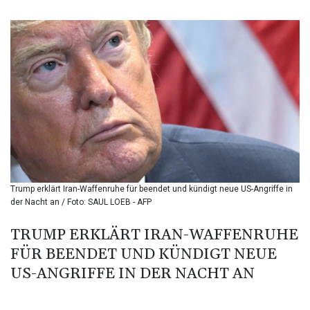
BIF 3453.244413
BMD 1.153523
BND 1.477975
BOB 13.708472
BRL 5.882279
BSD 1.153383
BTN 109.752598
BWP 15.568217
BYN 3.434433
BYR 22609.049164
BZD 2.319643
CAD 1.616126
Trump erklärt Iran-Waffenruhe für beendet und kündigt neue US-Angriffe in
CDF 2606.961815
der Nacht an / Foto: SAUL LOEB - AFP
CHF 0.934567
CLF 0.026734
TRUMP ERKLÄRT IRAN-WAFFENRUHE
CLP 1055.612189
FÜR BEENDET UND KÜNDIGT NEUE
CNY 7.785184
CNH 7.782807
US-ANGRIFFE IN DER NACHT AN
COP 3648.558379
CRC 524.321776