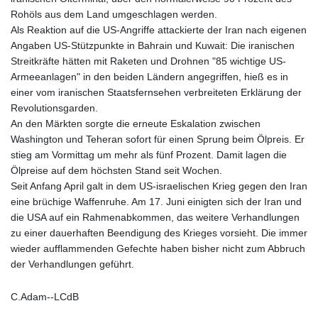
PLN 4.297507
Rohöls aus dem Land umgeschlagen werden.
PYG 6858.268371
Als Reaktion auf die US-Angriffe attackierte der Iran nach eigenen
QAR 4.216324
Angaben US-Stützpunkte in Bahrain und Kuwait: Die iranischen
RON 5.25165
Streitkräfte hätten mit Raketen und Drohnen "85 wichtige US-
RSD 117.335195
Armeeanlagen" in den beiden Ländern angegriffen, hieß es in
RUB 94.993023
einer vom iranischen Staatsfernsehen verbreiteten Erklärung der
RWF 1696.00408
Revolutionsgarden.
SAR 4.331163
An den Märkten sorgte die erneute Eskalation zwischen
SBD 9.307025
Washington und Teheran sofort für einen Sprung beim Ölpreis. Er
SCR 16.71581
stieg am Vormittag um mehr als fünf Prozent. Damit lagen die
SDG 692.701549
Ölpreise auf dem höchsten Stand seit Wochen.
SEK 10.946638
Seit Anfang April galt in dem US-israelischen Krieg gegen den Iran
SGD 1.477519
eine brüchige Waffenruhe. Am 17. Juni einigten sich der Iran und
SLE 28.373249
die USA auf ein Rahmenabkommen, das weitere Verhandlungen
SOS 659.190258
zu einer dauerhaften Beendigung des Krieges vorsieht. Die immer
SRD 43.679872
wieder aufflammenden Gefechte haben bisher nicht zum Abbruch
STD 23875.595419
der Verhandlungen geführt.
STN 24.514513
SVC 10.092281
C.Adam--LCdB
SZL 18.734091