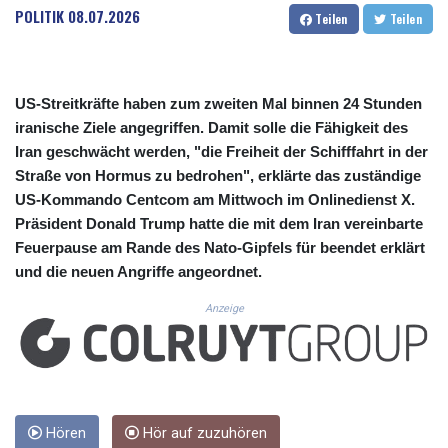
CUC 1.155508
POLITIK
08.07.2026
Teilen
Teilen
CUP 30.620962
CVE 110.52354
CZK 24.260063
DJF 205.745052
US-Streitkräfte haben zum zweiten Mal binnen 24 Stunden
DKK 7.475778
iranische Ziele angegriffen. Damit solle die Fähigkeit des
DOP 67.445728
Iran geschwächt werden, "die Freiheit der Schifffahrt in der
DZD 153.610645
Straße von Hormus zu bedrohen", erklärte das zuständige
EGP 57.528581
US-Kommando Centcom am Mittwoch im Onlinedienst X.
ERN 17.33262
Präsident Donald Trump hatte die mit dem Iran vereinbarte
ETB 186.48005
FJD 2.554253
Feuerpause am Rande des Nato-Gipfels für beendet erklärt
FKP 0.858821
und die neuen Angriffe angeordnet.
GBP 0.856712
Anzeige
GEL 3.021621
GGP 0.858821
GHS 13.558658
GIP 0.858821
GMD 85.507793
GNF 10147.737864
Hören
Hör auf zuzuhören
GTQ 8.815354