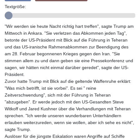
GYD 241.718112
Textgröße:
HKD 9.065451
HNL 30.967502
HRK 7.535417
"Wir werden sie heute Nacht richtig hart treffen", sagte Trump am
HTG 151.068808
Mittwoch in Ankara. "Sie verletzen das Abkommen jeden Tag",
HUF 362.95604
betonte der US-Präsident mit Blick auf die Führung in Teheran
IDR 20561.109276
und das US-iranische Rahmenabkommen zur Beendigung des
ILS 3.46635
am 28. Februar begonnenen Krieges gegen den Iran. "Sie
IMP 0.858821
stimmen allem zu und dann geben sie eine Pressekonferenz und
INR 109.970331
sagen, wir hätten nicht einmal darüber geredet", sagte der US-
IQD 1513.494564
Präsident.
IRR
Zuvor hatte Trump mit Blick auf die geltende Waffenruhe erklärt:
1588650.168343
"Was mich betrifft, ist sie vorbei". Es sei " reine
ISK 142.60075
Zeitverschwendung", sich mit der Führung in Teheran
JEP 0.858821
"abzugeben". Er werde jedoch mit den US-Gesandten Steve
JMD 183.483652
Witkoff und Jared Kushner über die Verhandlungen mit Teheran
JOD 0.81929
sprechen. "Ich werde unseren wunderbaren Unterhändlern
JPY 182.481304
erlauben weiterzureden, wenn sie wollen, aber ich sehe es nicht",
KES 149.476942
sagte Trump.
KGS 101.049317
Auslöser für die jüngste Eskalation waren Angriffe auf Schiffe