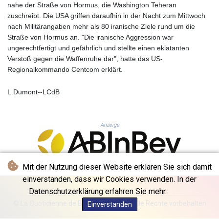
KHR 4692.835464
nahe der Straße von Hormus, die Washington Teheran
KMF 493.401928
zuschreibt. Die USA griffen daraufhin in der Nacht zum Mittwoch
KRW 1628.763599
nach Militärangaben mehr als 80 iranische Ziele rund um die
KWD 0.356717
Straße von Hormus an. "Die iranische Aggression war
KYD 0.962823
ungerechtfertigt und gefährlich und stellte einen eklatanten
KZT 541.490267
Verstoß gegen die Waffenruhe dar", hatte das US-
LAK 26085.892065
Regionalkommando Centcom erklärt.
LBP 103461.84386
LKR 387.534794
L.Dumont--LCdB
LRD 208.545127
LSL 18.770139
LTL 3.411914
Anzeige
LVL 0.698955
LYD 7.349191
MAD 10.76839
MDL 20.09139
Mit der Nutzung dieser Website erklären Sie sich damit
MGA 4930.319798
einverstanden, dass wir Cookies verwenden. In der
MKD 61.67427
Datenschutzerklärung erfahren Sie mehr.
MMK 2426.049949
© La Quotidienne de Bruxelles - 2026 - Alle Rechte vorbehalten
Einverstanden
MNT 4155.253063