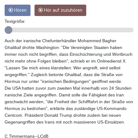
GYD 242.045687
Hören
Hör auf zuzuhören
HKD 9.064453
HNL 30.979177
Textgröße:
HRK 7.536369
HTG 151.115254
HUF 363.604111
Auch der iranische Chefunterhändler Mohammed Bagher
IDR 20498.202116
Ghalibaf drohte Washington: "Die Vereinigten Staaten haben
ILS 3.466245
immer noch nicht begriffen, dass Einschüchterung und Wortbruch
IMP 0.857011
nicht mehr ohne Folgen bleiben", schrieb er im Onlinedienst X.
INR 110.109235
"Lassen Sie mich eines klarstellen: Wer angreift, wird selbst
IQD 1514.05302
angegriffen." Zugleich betonte Ghalibaf, dass die Straße von
IRR
Hormus nur unter "iranischen Bedingungen" geöffnet werde.
1589294.076063
Die USA hatten zuvor zum zweiten Mal innerhalb von 24 Stunden
ISK 142.216689
iranische Ziele angegriffen. Damit solle die Fähigkeit des Iran
JEP 0.857011
geschwächt werden, "die Freiheit der Schifffahrt in der Straße von
JMD 183.540672
Hormus zu bedrohen", erklärte das zuständige US-Kommando
JOD 0.819128
Centcom. Präsident Donald Trump drohte zudem bei neuen
JPY 183.187355
Gegenangriffen des Irans mit noch massiveren US-Einsätzen.
KES 149.507516
KGS 101.038588
C.Timmermans--LCdB