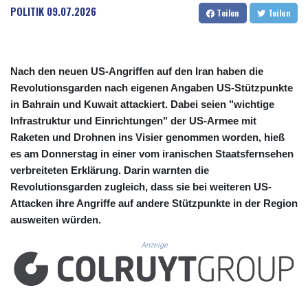
CUC 1.155388
POLITIK
09.07.2026
Teilen
Teilen
CUP 30.617784
CVE 110.283907
CZK 24.250092
DJF 205.808847
Nach den neuen US-Angriffen auf den Iran haben die
DKK 7.47569
Revolutionsgarden nach eigenen Angaben US-Stützpunkte
DOP 67.38126
in Bahrain und Kuwait attackiert. Dabei seien "wichtige
DZD 153.592261
Infrastruktur und Einrichtungen" der US-Armee mit
EGP 57.747336
Raketen und Drohnen ins Visier genommen worden, hieß
ERN 17.330821
es am Donnerstag in einer vom iranischen Staatsfernsehen
ETB 186.880539
FJD 2.553243
verbreiteten Erklärung. Darin warnten die
FKP 0.857011
Revolutionsgarden zugleich, dass sie bei weiteren US-
GBP 0.85579
Attacken ihre Angriffe auf andere Stützpunkte in der Region
GEL 3.016025
ausweiten würden.
GGP 0.857011
GHS 13.568326
Anzeige
GIP 0.857011
GMD 84.917311
GNF 10149.74009
GTQ 8.818397